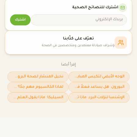
اشترك للنصائح الصحية
اشترك
تعرّف على كتّابنا
بإشراف صيادلة معتمدين ومتخصصين في الصحة
إقرأ أيضا
الوجه الأيضي لتكيس المبايض: المسمى العلمي الجديد والخطة الغذائية المتكاملة لضبط الهرمونات
نخيل المنشار لصحة البروستاتا وتساقط الشعر: ماذا تقول الأدلة؟
البورون: هل يساعد فعلاً في آلام المفاصل ورفع التستوستيرون؟
لماذا الكالسيوم مهم جدًا؟ وكيف تعرف أنك تحصل على كفايتك منه
الإشنسا لنزلات البرد: ماذا تقول الأدلة العلمية فعلاً؟
السيليكا: ماذا يقول العلم فعلاً عن فوائدها للشعر والبشرة والأظافر؟