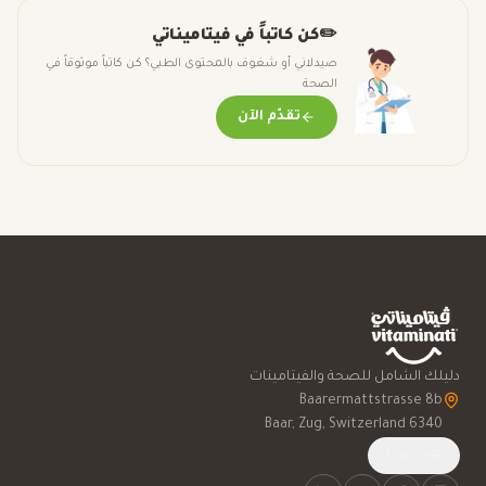
✏️
كن كاتباً في فيتاميناتي
صيدلاني أو شغوف بالمحتوى الطبي؟ كن كاتباً موثوقاً في
الصحة
تقدّم الآن
دليلك الشامل للصحة والفيتامينات
6340 Baar, Zug, Switzerland
English