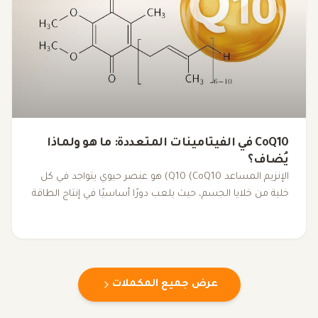
CoQ10 في الفيتامينات المتعددة: ما هو ولماذا
يُضاف؟
الإنزيم المساعد Q10 (CoQ10) هو عنصر حيوي يتواجد في كل
خلية من خلايا الجسم، حيث يلعب دورًا أساسيًا في إنتاج الطاقة
داخل الميتوكوندريا. مع تقدم العمر أو بسبب بعض العوامل
الصحية، قد تنخفض مستوياته، مما يؤدي إلى التعب وانخفاض
الأداء البدني. لذا، يُضاف CoQ10 إلى الفيتامينات المتعددة كجزء
من مزيج شامل لتعزيز الطاقة ودعم الصحة العامة.
عرض جميع المكملات