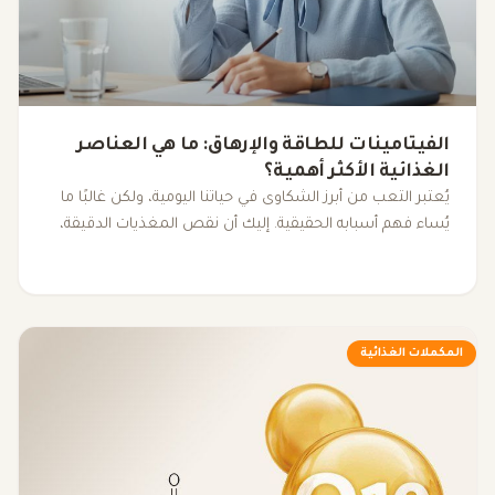
الفيتامينات للطاقة والإرهاق: ما هي العناصر
الغذائية الأكثر أهمية؟
يُعتبر التعب من أبرز الشكاوى في حياتنا اليومية، ولكن غالبًا ما
يُساء فهم أسبابه الحقيقية. إليك أن نقص المغذيات الدقيقة،
مثل الفيتامينات والمعادن الأساسية، يمكن أن يكون له تأثير
كبير على مستوى الطاقة لدينا، مما يؤدي إلى شعور مستمر
بالتعب. فهم كيفية تأثير هذه العناصر على الجسم يساعدنا في
الكشف عن الأسباب الكامنة وراء الإرهاق غير المبرر.
المكملات الغذائية