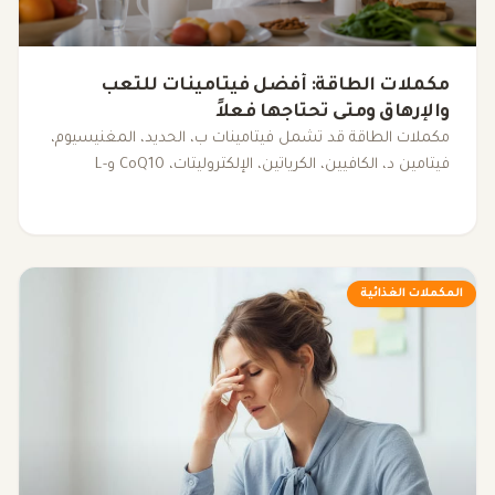
مكملات الطاقة: أفضل فيتامينات للتعب
والإرهاق ومتى تحتاجها فعلاً
مكملات الطاقة قد تشمل فيتامينات ب، الحديد، المغنيسيوم،
فيتامين د، الكافيين، الكرياتين، الإلكتروليتات، CoQ10 وL-
carnitine. يوضح هذا المقال متى قد تساعد، ومتى يكون
فحص سبب التعب أهم من تناول المكملات.
المكملات الغذائية