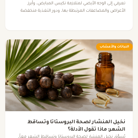
لضبط الهرمونات
تعرفي إلى الوجه الأيضي لمتلازمة تكيس المبايض، وأبرز
الأعراض والمضاعفات المرتبطة بها، ودور التغذية منخفضة
المؤشر الجلايسيمي، والرياضة، والنوم، والمكملات الغذائية في
دعم التوازن الهرموني وتحسين نمط الحياة.
النباتات والأعشاب
نخيل المنشار لصحة البروستاتا وتساقط
الشعر: ماذا تقول الأدلة؟
يُسوَّق نخيل المنشار لصحة البروستاتا وتساقط الشعر معاً،