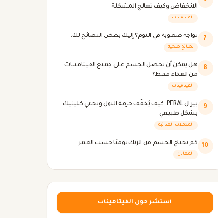
6
الانخفاض وكيف تعالج المشكلة
الفيتامينات
تواجه صعوبة في النوم؟ إليك بعض النصائح لك.
7
نصائح صحية
هل يمكن أن يحصل الجسم على جميع الفيتامينات
8
من الغذاء فقط؟
الفيتامينات
بيرال PERAL: كيف يُخفّف حرقة البول ويحمي كليتيك
9
بشكل طبيعي
المكملات الغذائية
كم يحتاج الجسم من الزنك يوميًا حسب العمر
10
المعادن
استشر حول الفيتامينات