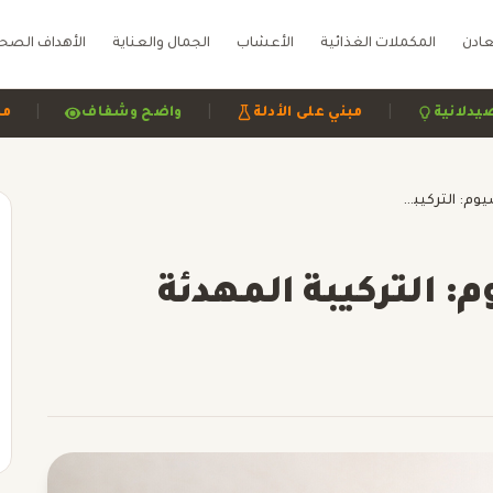
عادن
المكملات الغذائية
الأعشاب
الجمال والعناية
الأهداف الصح
|
|
راجعة صيدلانية
مبني على الأدلة
واضح وشفاف
أشواغاندا والمغنيسيوم: التركيبة المهدئة
: التركيبة المهدئة