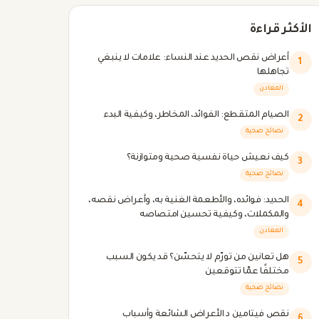
الأكثر قراءة
أعراض نقص الحديد عند النساء: علامات لا ينبغي
1
تجاهلها
المعادن
الصيام المتقطع: الفوائد، المخاطر، وكيفية البدء
2
نصائح صحية
كيف نعيش حياة نفسية صحية ومتوازنة؟
3
نصائح صحية
الحديد: فوائده، والأطعمة الغنية به، وأعراض نقصه،
4
والمكملات، وكيفية تحسين امتصاصه
المعادن
هل تعانين من تورّم لا يتحسّن؟ قد يكون السبب
5
مختلفًا عمّا تتوقعين
نصائح صحية
نقص فيتامين د الأعراض الشائعة وأسباب