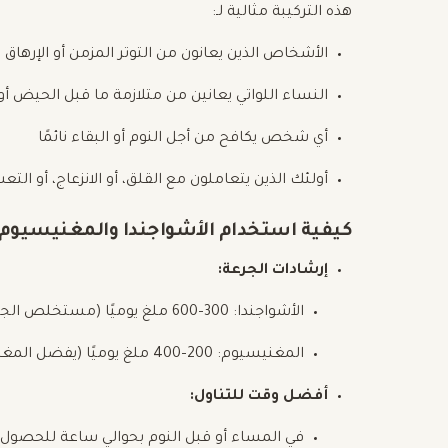
هذه التركيبة مثالية لـ:
الأشخاص الذين يعانون من التوتر المزمن أو الإرهاق
النساء اللواتي يعانين من متلازمة ما قبل الحيض أو
أي شخص يكافح من أجل النوم أو البقاء نائمًا
أولئك الذين يتعاملون مع القلق، أو الانزعاج، أو التع
كيفية استخدام الأشواجندا والمغنيسيوم
إرشادات الجرعة:
الأشواجندا: 300–600 ملغ يوميًا (مستخلص الجذر القياسي)
المغنيسيوم: 200–400 ملغ يوميًا (يفضل المغنيسيوم الجليسينات أو السترات)
أفضل وقت للتناول:
في المساء أو قبل النوم بحوالي ساعة للحصول 