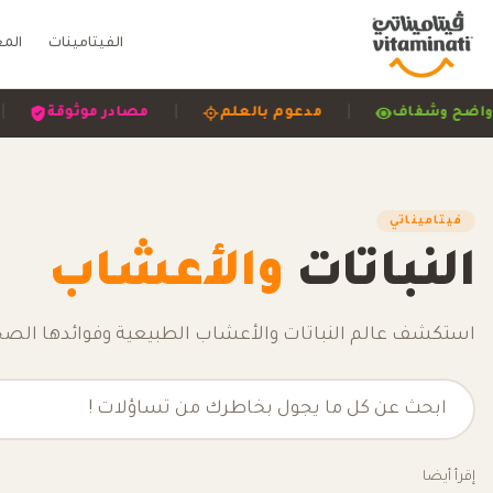
الفيتامينات
الم
|
|
|
دلة
واضح وشفاف
مدعوم بالعلم
مصادر 
فيتاميناتي
النباتات
والأعشاب
استكشف عالم النباتات والأعشاب الطبيعية وفوائدها الصح
إقرأ أيضا