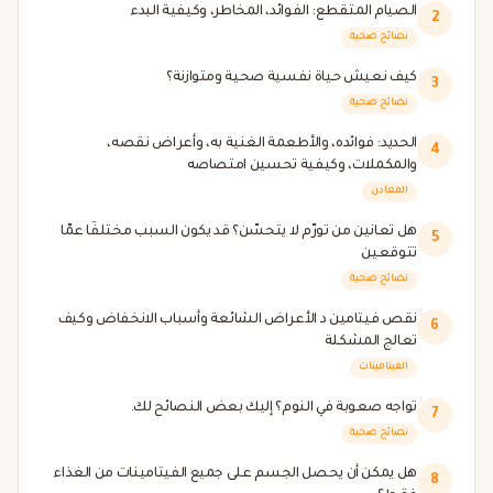
الصيام المتقطع: الفوائد، المخاطر، وكيفية البدء
2
نصائح صحية
كيف نعيش حياة نفسية صحية ومتوازنة؟
3
نصائح صحية
الحديد: فوائده، والأطعمة الغنية به، وأعراض نقصه،
4
والمكملات، وكيفية تحسين امتصاصه
المعادن
هل تعانين من تورّم لا يتحسّن؟ قد يكون السبب مختلفًا عمّا
5
تتوقعين
نصائح صحية
نقص فيتامين د الأعراض الشائعة وأسباب الانخفاض وكيف
6
تعالج المشكلة
الفيتامينات
تواجه صعوبة في النوم؟ إليك بعض النصائح لك.
7
نصائح صحية
هل يمكن أن يحصل الجسم على جميع الفيتامينات من الغذاء
8