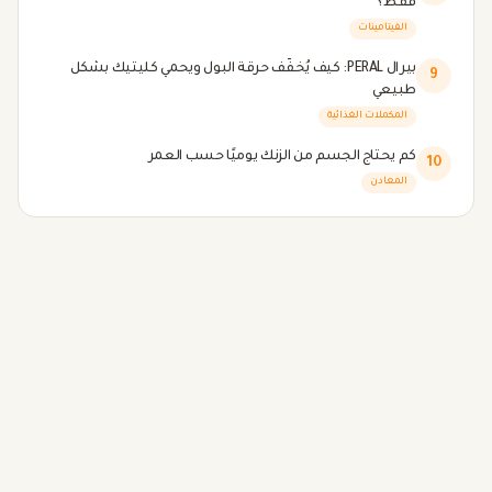
فقط؟
الفيتامينات
بيرال PERAL: كيف يُخفّف حرقة البول ويحمي كليتيك بشكل
9
طبيعي
المكملات الغذائية
كم يحتاج الجسم من الزنك يوميًا حسب العمر
10
المعادن