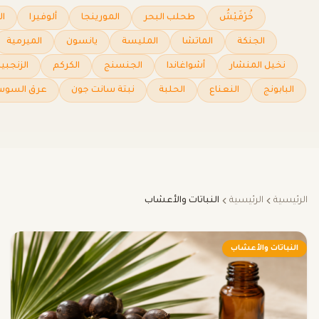
خُرْفَيْشُ
طحلب البحر
المورينجا
ألوفيرا
ال
الجنكة
الماتشا
المليسة
يانسون
الميرمية
نخيل المنشار
أشواغاندا
الجنسنج
الكركم
الزنجبي
البابونج
النعناع
الحلبة
نبتة سانت جون
عرق السو
الرئيسية
الرئيسية
النباتات والأعشاب
النباتات والأعشاب