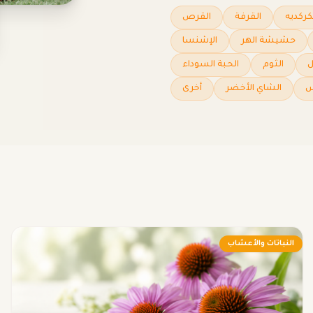
كركديه
القرفة
القرص
حشيشة الهر
الإشنسا
ل
الثوم
الحبة السوداء
س
الشاي الأخضر
أخرى
النباتات والأعشاب