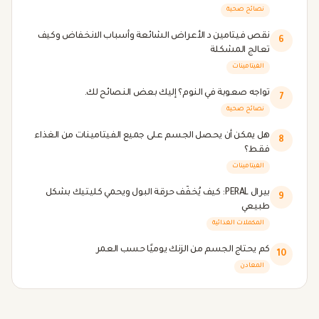
نصائح صحية
نقص فيتامين د الأعراض الشائعة وأسباب الانخفاض وكيف
6
تعالج المشكلة
الفيتامينات
تواجه صعوبة في النوم؟ إليك بعض النصائح لك.
7
نصائح صحية
هل يمكن أن يحصل الجسم على جميع الفيتامينات من الغذاء
8
فقط؟
الفيتامينات
بيرال PERAL: كيف يُخفّف حرقة البول ويحمي كليتيك بشكل
9
طبيعي
المكملات الغذائية
كم يحتاج الجسم من الزنك يوميًا حسب العمر
10
المعادن