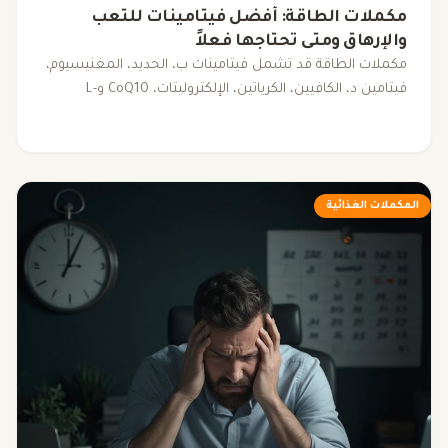
مكملات الطاقة: أفضل فيتامينات للتعب
والإرهاق ومتى تحتاجها فعلاً
مكملات الطاقة قد تشمل فيتامينات ب، الحديد، المغنيسيوم،
فيتامين د، الكافيين، الكرياتين، الإلكتروليتات، CoQ10 وL-
carnitine. يوضح هذا المقال متى قد تساعد، ومتى يكون
فحص سبب التعب أهم من تناول المكملات.
المكملات الغذائية