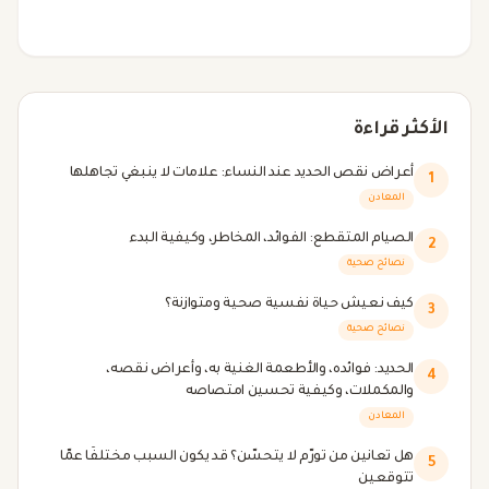
الأكثر قراءة
أعراض نقص الحديد عند النساء: علامات لا ينبغي تجاهلها
1
المعادن
الصيام المتقطع: الفوائد، المخاطر، وكيفية البدء
2
نصائح صحية
كيف نعيش حياة نفسية صحية ومتوازنة؟
3
نصائح صحية
الحديد: فوائده، والأطعمة الغنية به، وأعراض نقصه،
4
والمكملات، وكيفية تحسين امتصاصه
المعادن
هل تعانين من تورّم لا يتحسّن؟ قد يكون السبب مختلفًا عمّا
5
تتوقعين