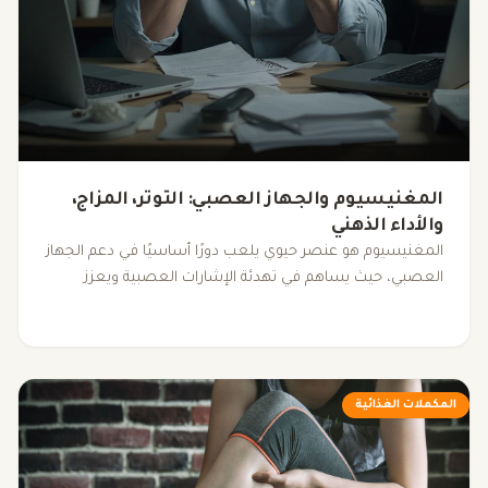
المغنيسيوم والجهاز العصبي: التوتر، المزاج،
والأداء الذهني
المغنيسيوم هو عنصر حيوي يلعب دورًا أساسيًا في دعم الجهاز
العصبي، حيث يساهم في تهدئة الإشارات العصبية ويعزز
المزاج والأداء الذهني. بالتعاون مع فيتامين B6، يمكن
للمغنيسيوم أن يُحدث تأثيرًا إيجابيًا على قدرتنا على التعامل مع
التوتر اليومي وتحسين جودة حياتنا.
المكملات الغذائية