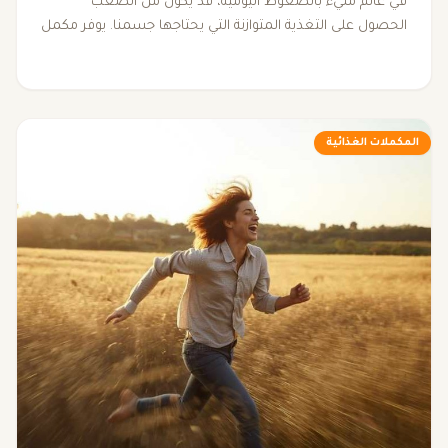
في عالم مليء بالضغوط اليومية، قد يكون من الصعب
الحصول على التغذية المتوازنة التي يحتاجها جسمنا. يوفر مكمل
VITACED A-Z® حلاً شاملاً يجمع فيتامينات ومعادن أساسية،
مما يعزز الطاقة والمناعة، ويحافظ على صحة العظام. اجعل
من VITACED A-Z® جزءًا من روتينك اليومي، واستمتع بحياة أكثر
نشاطًا وصحة.
المكملات الغذائية