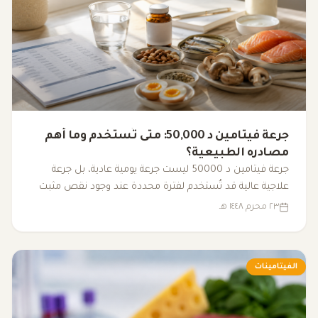
جرعة فيتامين د 50,000: متى تُستخدم وما أهم
مصادره الطبيعية؟
جرعة فيتامين د 50000 ليست جرعة يومية عادية، بل جرعة
علاجية عالية قد تُستخدم لفترة محددة عند وجود نقص مثبت
بالتحليل وتحت إشراف طبي. تعرف على طريقة استخدامها
٢٣ محرم ١٤٤٨ هـ
ومصادر فيتامين د الطبيعية.
الفيتامينات