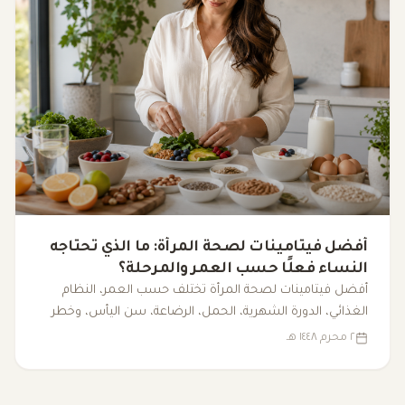
أفضل فيتامينات لصحة المرأة: ما الذي تحتاجه
النساء فعلًا حسب العمر والمرحلة؟
أفضل فيتامينات لصحة المرأة تختلف حسب العمر، النظام
الغذائي، الدورة الشهرية، الحمل، الرضاعة، سن اليأس، وخطر
النقص. هذا الدليل يوضح ما تحتاجه النساء فعلًا، وما الذي قد
٢ محرم ١٤٤٨ هـ
يكون مبالغًا فيه.