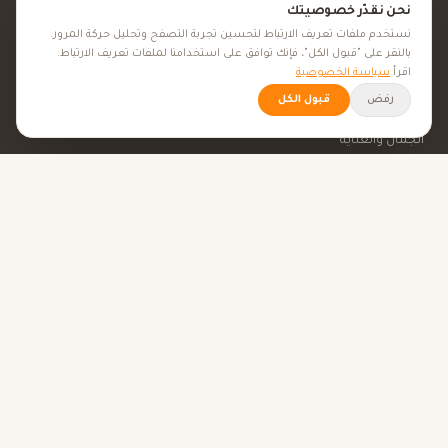
نحن نقدّر خصوصيتك
المعادن
نستخدم ملفات تعريف الارتباط لتحسين تجربة التصفح وتحليل حركة المرور.
بالنقر على "قبول الكل"، فإنك توافق على استخدامنا لملفات تعريف الارتباط.
المكملات الغذائية
اقرأ
سياسة الخصوصية
رفض
الأعشاب الطبية
قبول الكل
الجمال والعناية
الأهداف الصحية
كل الأهداف الصحية
نصائح صحية
الأدوات
حاسبة BMI