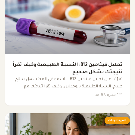
تحليل فيتامين B12: النسبة الطبيعية وكيف تقرأ
نتيجتك بشكل صحيح
تعرّف على تحليل فيتامين B12 — اسمه في المختبر، هل يحتاج
صيام، النسبة الطبيعية بالوحدتين، وكيف تقرأ نتيجتك مع
الأعراض والتحاليل الأخرى.
٢ محرم ١٤٤٨ هـ
الفيتامينات