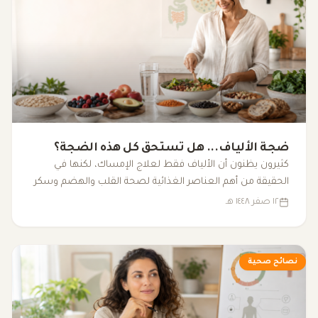
ضجة الألياف... هل تستحق كل هذه الضجة؟
كثيرون يظنون أن الألياف فقط لعلاج الإمساك، لكنها في
الحقيقة من أهم العناصر الغذائية لصحة القلب والهضم وسكر
الدم والبكتيريا النافعة.
١٢ صفر ١٤٤٨ هـ
نصائح صحية