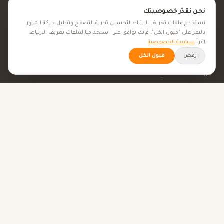
نحن نقدّر خصوصيتك
الجمال والعناية
نستخدم ملفات تعريف الارتباط لتحسين تجربة التصفح وتحليل حركة المرور.
بالنقر على "قبول الكل"، فإنك توافق على استخدامنا لملفات تعريف الارتباط.
اقرأ
سياسة الخصوصية
الأهداف الصحية
رفض
قبول الكل
كل الأهداف الصحية
نصائح صحية
الأدوات
حاسبة BMI
حاسبة الإباضة
حاسبة الحمل