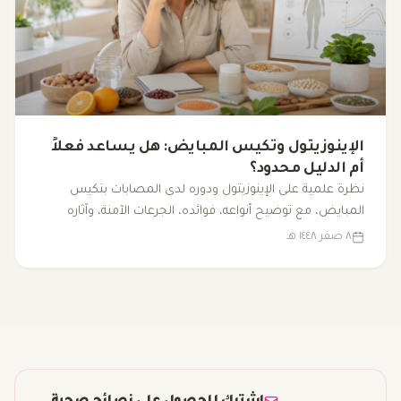
الإينوزيتول وتكيس المبايض: هل يساعد فعلاً
أم الدليل محدود؟
نظرة علمية على الإينوزيتول ودوره لدى المصابات بتكيس
المبايض، مع توضيح أنواعه، فوائده، الجرعات الآمنة، وآثاره
الجانبية.
٨ صفر ١٤٤٨ هـ