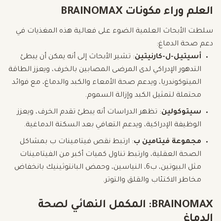
العلم وراء مكونات BRAINOMAX
سلطت الأبحاث العلمية الضوء على فعالية هذه المغذيات في
دعم صحة الدماغ:
أسيتيل-ل-كارنيتين
: تشير الأبحاث إلى أنه يمكن أن يبطئ
التدهور الإدراكي لدى المرضى المصابين بالخرف، ويعزز الطاقة
الميتوكوندريا، ويدعم صحة الأمعاء والكبد والدماغ، مع فوائد
محتملة لتمثيل الكبد وإزالة السموم.
سيتوكولين
: تظهر الدراسات أنه يبطئ تقدم الخرف، ويعزز
الوظيفة الإدراكية، ويدعم التعافي بعد السكتة الدماغية.
مجموعة فيتامين ب
: ارتبط نقص فيتامينات ب بمشاكل
الصحة العقلية، وارتبط تناول كميات أكبر من الفيتامينات
مثل البيوتين، ب6، النياسين، وحمض البانتوثينيك بانخفاض
مخاطر الاكتئاب والقلق والتوتر.
BRAINOMAX: المكمل النهائي لصحة
الدماغ