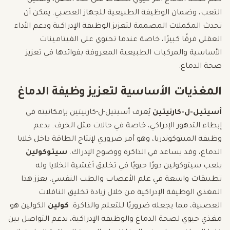
التعب، وضمان الوظيفة الطبيعية للجهاز العصبي. يمكن أن
تحدث المكملات المصممة لتعزيز الوظيفة الإدراكية ودعم الأداء
العقلي فرقًا كبيرًا، خاصة عندما تحتوي على الفيتامينات
الأساسية والمركبات الطبيعية المعروفة بفوائدها في تعزيز
صحة الدماغ.
المغذيات الأساسية لتعزيز وظيفة الدماغ
أسيتيل-ل-كارنيتين
يُعرف أسيتيل-ل-كارنيتين بإمكانيته في
إبطاء التدهور الإدراكي، خاصة في حالات مثل الخرف. يدعم
وظيفة الميتوكوندريا، وهو أمر ضروري لإنتاج الطاقة داخل خلايا
الدماغ، وقد يساعد في الذاكرة ووضوح الإدراك.
سيتوكولين
يلعب سيتوكولين دورًا حيويًا في تخليق أغشية الخلايا وله
تطبيقات واسعة في علم الأعصاب والطب النفسي. يعزز هذا
المغذي الوظيفة الإدراكية من خلال زيادة تخليق الناقلات
العصبية، مما يجعله ضروريًا للتعلم والذاكرة.
كولين
الكولين هو
مغذي حيوي لصحة الدماغ والوظيفة الإدراكية، يدعم التواصل بين