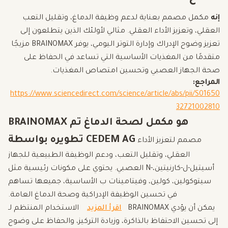
إنه
مكمل مصمم بعناية لدعم وظيفة الدماغ، وتقليل التعب
العقلي، وتعزيز الأداء العقلي. مثالي لأولئك الذين يتطلعون إلى
تعزيز وضوح الإدراك وإدارة التوتر اليومي، يوفر BRAINOMAX مزيجًا
متقدمًا من المغذيات الأساسية التي تساعد في الحفاظ على
صحة الجهاز العصبي وتحسين امتصاص المغذيات.
المراجع:
https://www.sciencedirect.com/science/article/abs/pii/S01650
32721002810
BRAINOMAX هو مكمل لصحة الدماغ تم
تطويره بواسطة CEDEM AG
مصمم لتعزيز الأداء
العقلي، وتقليل التعب، ودعم الوظيفة الطبيعية للجهاز
العصبي. يحتوي على مكونات رئيسية مثل N-أسيتيل-ل-كارنيتين،
سيتوكولين، كولين، وفيتامينات ب الأساسية، جميعها تساهم
في تحسين الوظيفة الإدراكية وصحة الدماغ العامة.
اقرأ المزيد
الاستخدام المنتظم لـ BRAINOMAX يمكن أن يؤدي
إلى تحسين الاحتفاظ بالذاكرة، وزيادة التركيز، والحفاظ على وضوح