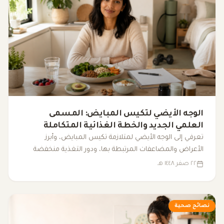
الوجه الأيضي لتكيس المبايض: المسمى
العلمي الجديد والخطة الغذائية المتكاملة
لضبط الهرمونات
تعرفي إلى الوجه الأيضي لمتلازمة تكيس المبايض، وأبرز
الأعراض والمضاعفات المرتبطة بها، ودور التغذية منخفضة
المؤشر الجلايسيمي، والرياضة، والنوم، والمكملات الغذائية في
٢٢ صفر ١٤٤٨ هـ
دعم التوازن الهرموني وتحسين نمط الحياة.
نصائح صحية