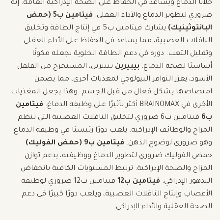
خلايا الدماغ ويساعد في الحفاظ على الصحة الإدراكية العامة. إنه
ضروري لتطوير الدماغ والأداء العقلي.
فيتامين ب5 (حمض
البانتوثينيك)
يشارك فيتامين ب5 في إنتاج الطاقة وتخليق
الناقلات العصبية، مما يساعد في الحفاظ على الأداء العقلي
وتقليل التعب. دوره في دعم الطاقة الخلوية يجعله مكونًا
أساسيًا لصحة الدماغ.
بيبيرين
بيبيرين، المستخرج من الفلفل
الأسود، يعزز التوافر البيولوجي لمغذيات أخرى، مما يضمن
امتصاصها بشكل فعال من قبل الجسم. وهذا يجعل المغذيات
الأخرى في BRAINOMAX أكثر تأثيرًا على وظيفة الدماغ.
فيتامين
ب6
فيتامين ب6 ضروري لتخليق الناقلات العصبية التي تنظم
المزاج والوظائف الإدراكية. يلعب دورًا رئيسيًا في وظيفة الدماغ
وهو ضروري لوضوح الذهن.
فيتامين ب9 (حمض الفوليك)
حمض الفوليك ضروري لتطوير الدماغ ووظيفته، يدعم توازن
المزاج والصحة الإدراكية. ترتبط المستويات الكافية بانخفاض
التدهور الإدراكي.
فيتامين ب12
فيتامين ب12 ضروري لوظيفة
الأعصاب وإنتاج الناقلات العصبية، ويلعب دورًا كبيرًا في دعم
الصحة العقلية والأداء الإدراكي.