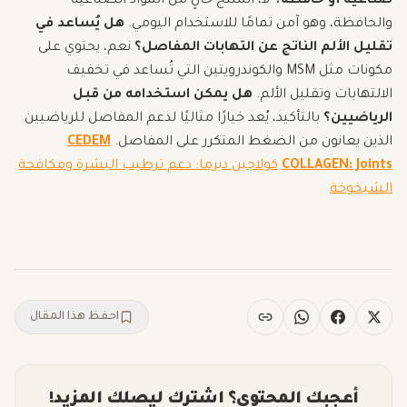
صناعية أو حافظة؟
لا، المنتج خالٍ من المواد الصناعية
والحافظة، وهو آمن تمامًا للاستخدام اليومي.
هل يُساعد في
تقليل الألم الناتج عن التهابات المفاصل؟
نعم، يحتوي على
مكونات مثل MSM والكوندرويتين التي تُساعد في تخفيف
الالتهابات وتقليل الألم.
هل يمكن استخدامه من قبل
الرياضيين؟
بالتأكيد، يُعد خيارًا مثاليًا لدعم المفاصل للرياضيين
الذين يعانون من الضغط المتكرر على المفاصل.
CEDEM
COLLAGEN: Joints
كولاجين ديرما: دعم ترطيب البشرة ومكافحة
الشيخوخة
احفظ هذا المقال
أعجبك المحتوى؟ اشترك ليصلك المزيد!