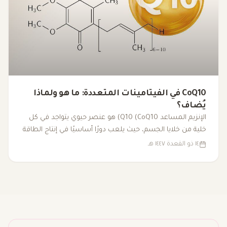
CoQ10 في الفيتامينات المتعددة: ما هو ولماذا
يُضاف؟
الإنزيم المساعد Q10 (CoQ10) هو عنصر حيوي يتواجد في كل
خلية من خلايا الجسم، حيث يلعب دورًا أساسيًا في إنتاج الطاقة
داخل الميتوكوندريا. مع تقدم العمر أو بسبب بعض العوامل
١٤ ذو القعدة ١٤٤٧ هـ
الصحية، قد تنخفض مستوياته، مما يؤدي إلى التعب وانخفاض
الأداء البدني. لذا، يُضاف CoQ10 إلى الفيتامينات المتعددة كجزء
من مزيج شامل لتعزيز الطاقة ودعم الصحة العامة.