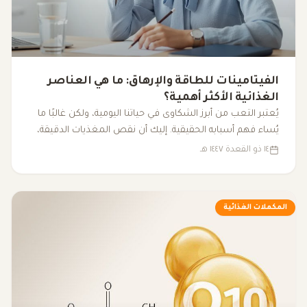
الفيتامينات للطاقة والإرهاق: ما هي العناصر
الغذائية الأكثر أهمية؟
يُعتبر التعب من أبرز الشكاوى في حياتنا اليومية، ولكن غالبًا ما
يُساء فهم أسبابه الحقيقية. إليك أن نقص المغذيات الدقيقة،
مثل الفيتامينات والمعادن الأساسية، يمكن أن يكون له تأثير
١٤ ذو القعدة ١٤٤٧ هـ
كبير على مستوى الطاقة لدينا، مما يؤدي إلى شعور مستمر
بالتعب. فهم كيفية تأثير هذه العناصر على الجسم يساعدنا في
الكشف عن الأسباب الكامنة وراء الإرهاق غير المبرر.
المكملات الغذائية