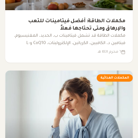
مكملات الطاقة: أفضل فيتامينات للتعب
والإرهاق ومتى تحتاجها فعلاً
مكملات الطاقة قد تشمل فيتامينات ب، الحديد، المغنيسيوم،
فيتامين د، الكافيين، الكرياتين، الإلكتروليتات، CoQ10 وL-
carnitine. يوضح هذا المقال متى قد تساعد، ومتى يكون
٦ محرم ١٤٤٨ هـ
فحص سبب التعب أهم من تناول المكملات.
المكملات الغذائية