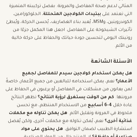
المثالي لدعم صحة المفاصل والمرونة. بفضل تركيبته المتميزة
التي تعتمد على
ببتيدات الكولاجين المتحللة
، الجلوكوزامين،
الكوندرويتين، وMSM، يُعيد بناء الغضاريف، يُحسن الحركة، ويُبطئ
تأثيرات الشيخوخة على المفاصل. اجعل هذا المكمل جزءًا من
روتينك اليومي لتحسين جودة حياتك والحفاظ على حركة خالية
من الألم.
الأسئلة الشائعة
هل يمكن استخدام كولاجين سيدم للمفاصل لجميع
الأعمار؟
نعم، يمكن استخدامه للبالغين من جميع الأعمار، خاصةً
لمن يعانون من مشكلات في المفاصل أو يرغبون في الحفاظ على
مرونتها.
كم من الوقت يستغرق لرؤية النتائج؟
تظهر النتائج
عادة خلال
4-6 أسابيع
من الاستخدام المنتظم، مع تحسن
ملحوظ في المرونة وتقليل الألم.
هل يمكن تناوله مع مكملات
غذائية أخرى؟
نعم، يُمكن تناوله مع مكملات أخرى، ولكن يُفضل
استشارة الطبيب لضمان التوافق.
هل يحتوي على مواد