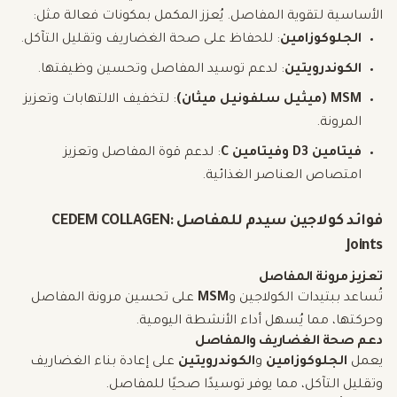
الأساسية لتقوية المفاصل. يُعزز المكمل بمكونات فعالة مثل:
الجلوكوزامين
: للحفاظ على صحة الغضاريف وتقليل التآكل.
الكوندرويتين
: لدعم توسيد المفاصل وتحسين وظيفتها.
MSM (ميثيل سلفونيل ميثان)
: لتخفيف الالتهابات وتعزيز
المرونة.
فيتامين D3 وفيتامين C
: لدعم قوة المفاصل وتعزيز
امتصاص العناصر الغذائية.
فوائد كولاجين سيدم للمفاصل CEDEM COLLAGEN:
Joints
تعزيز مرونة المفاصل
تُساعد ببتيدات الكولاجين و
MSM
على تحسين مرونة المفاصل
وحركتها، مما يُسهل أداء الأنشطة اليومية.
دعم صحة الغضاريف والمفاصل
يعمل
الجلوكوزامين
و
الكوندرويتين
على إعادة بناء الغضاريف
وتقليل التآكل، مما يوفر توسيدًا صحيًا للمفاصل.