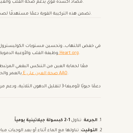
: مضاد أكسدة قوي يدعم صحة القلب والعين من خلال حماية الخلايا من الإجهاد التأكسدي.
تضمن هذه التركيبة القوية دعمًا مستهدفًا لصحة القلب والعين، مما يجعلها مثالية للأفراد من جميع الأعمار.
.
تعرف على المزيد حول فوائد أوميغا-3 للقلب على Heart.org
وظيفة القلب والأوعية الدموي
.
اكتشف كيف تفيد أوميغا-3 وفيتامين E صحة العين على AAO
بالعمر والح
الجرعة
: تناول
1-2 كبسولة جيلاتينية يومياً
.
التوقيت
: تناولها مع الماء أثناء أو بعد الوجبا