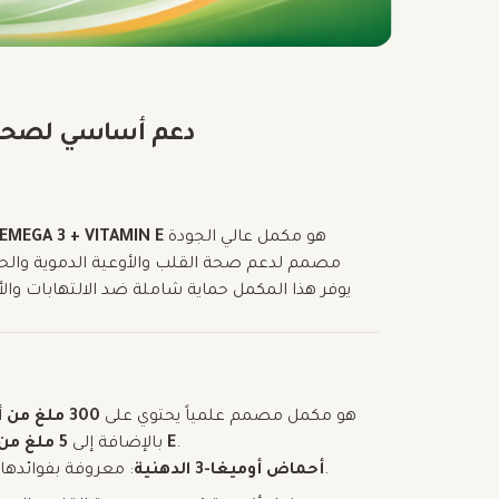
CEMEGA 3 + VITAMIN E – دعم أ
هو مكمل عالي الجودة
EMEGA 3 + VITAMIN E
مصمم لدعم صحة القلب والأوعية الدموية والح
هو مكمل مصمم علمياً يحتوي على
300 ملغ من أحماض أوميغا-3 الدهنية
.
5 ملغ من فيتامين E
، بالإضافة إلى
: معروفة بفوائدها للقلب، تساعد في تقليل الدهون الثلاثية وخفض الالتهاب.
أحماض أوميغا-3 الدهنية