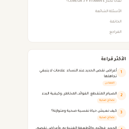
لماذا تختار CEMEGA 3 + VITAMIN E؟
الأسئلة الشائعة
الخاتمة
المراجع
الأكثر قراءة
أعراض نقص الحديد عند النساء: علامات لا ينبغي
1
تجاهلها
المعادن
الصيام المتقطع: الفوائد، المخاطر، وكيفية البدء
2
نصائح صحية
كيف نعيش حياة نفسية صحية ومتوازنة؟
3
نصائح صحية
الحديد: فوائده، والأطعمة الغنية به، وأعراض نقصه،