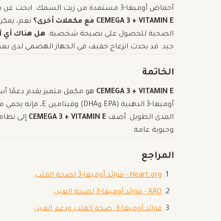
أحماض أوميغا-3 مستمدة من زيت السمك. ابحث عن بدائل مناسبة للنباتيين إذا لزم الأمر.
CEMEGA 3 + VITAMIN E مع مكملات أخرى؟
نعم، يمكن 
الصحية للحصول على نصيحة شخصية.
هل هناك أي آث
جيد. قد يحدث انزعاج خفيف في الجهاز الهضمي لدى بعض
الخاتمة
CEMEGA 3 + VITAMIN E
هو مكمل متميز يقدم دعمًا أس
أوميغا-3 الدهنية (PA
المدى الطويل. أضف
CEMEGA 3 + VITAMIN E
إلى نظام
وحيوية عامة.
المراجع
Heart.org - فوائد أوميغا-3 لصحة القلب
AAO - فوائد أوميغا-3 لصحة العين
فوائد أوميغا-3: صحة القلب ودعم العين