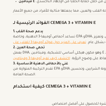
فيتامين E
الفوائد الرئيسية لـ CEMEGA 3 + VITAMIN E
1. يدعم صحة القلب
تساعد أحماض أوميغا-3 الدهنية، وخاصة EPA وDHA، في خفض الالتهاب، وتحسين مستويات الكوليسترول، وتعزيز
ة بشكل عام.
2. تحمي صحة العين
يعمل DHA، وهو مكون هيكلي أساسي للشبكية، وفيتامين E معًا لحماية العين من التنكس البقعي المرتبط
فاظ على وضوح الرؤية.
3. غني بالأحماض الدهنية الأساسية
تقدم التركيبة المتوازنة من EPA وDHA دعمًا حيويًا لأوميغا-3 لتقليل الدهون الثلاثية، ودعم مرونة الشرايين، وتحسين
الصحة العامة.
كيفية استخدام CEMEGA 3 + VITAMIN E
ت مباشرة للحصول على أفضل امتصاص.