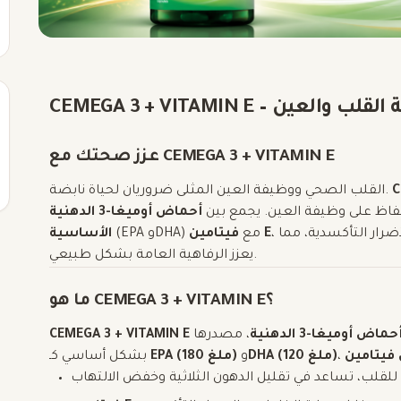
ساسي لصحة القلب والعين
عزز صحتك مع CEMEGA 3 + VITAMIN E
C
القلب الصحي ووظيفة العين المثلى ضروريان لحياة نابضة.
فاظ على وظيفة العين. يجمع بين
أحماض أوميغا-3 الدهنية
، يوفر هذا المكمل حماية شاملة ضد الالتهابات والأضرار التأكسدية، مما
فيتامين E
(EPA وDHA) مع
الأساسية
يعزز الرفاهية العامة بشكل طبيعي.
ما هو CEMEGA 3 + VITAMIN E؟
، مصدرها
CEMEGA 3 + VITAMIN E
DHA (120 ملغ)
و
EPA (180 ملغ)
بشكل أساسي كـ