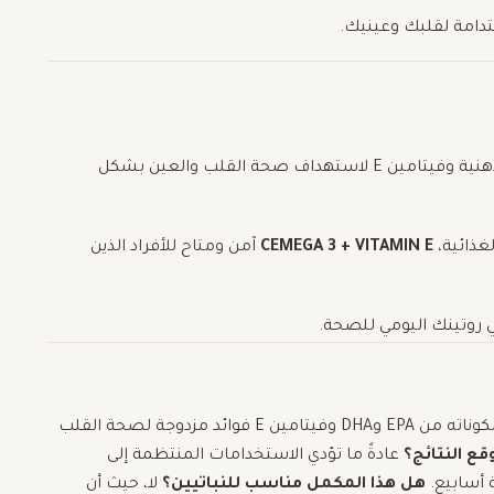
تدامة لقلبك وعينيك.
يقدم هذا المكمل مزيجًا متوازنًا من أحماض أوميغا-3 الدهنية وفيتامين E لاستهداف صحة القلب والعين بشكل
غذائية،
CEMEGA 3 + VITAMIN E
آمن ومتاح للأفراد الذين
 روتينك اليومي للصحة.
تجمع مكوناته من EPA وDHA وفيتامين E فوائد مزدوجة لصحة القلب
قع النتائج؟
عادةً ما تؤدي الاستخدامات المنتظمة إلى
أسابيع.
هل هذا المكمل مناسب للنباتيين؟
لا، حيث أن