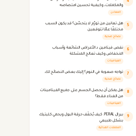
4
والمكملات، وكيفية تحسين امتصاصه
المعادن
هل تعانين من تورّم لا يتحسّن؟ قد يكون السبب
5
مختلفًا عمّا تتوقعين
نصائح صحية
نقص فيتامين د الأعراض الشائعة وأسباب
6
الانخفاض وكيف تعالج المشكلة
الفيتامينات
تواجه صعوبة في النوم؟ إليك بعض النصائح لك.
7
نصائح صحية
هل يمكن أن يحصل الجسم على جميع الفيتامينات
8
من الغذاء فقط؟
الفيتامينات
بيرال PERAL: كيف يُخفّف حرقة البول ويحمي كليتيك
9
بشكل طبيعي
المكملات الغذائية