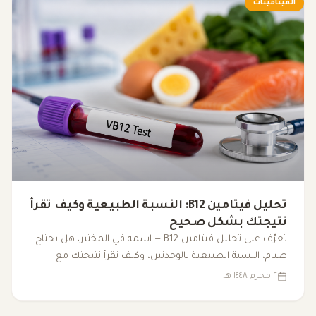
الفيتامينات
تحليل فيتامين B12: النسبة الطبيعية وكيف تقرأ
نتيجتك بشكل صحيح
تعرّف على تحليل فيتامين B12 — اسمه في المختبر، هل يحتاج
صيام، النسبة الطبيعية بالوحدتين، وكيف تقرأ نتيجتك مع
الأعراض والتحاليل الأخرى.
٢ محرم ١٤٤٨ هـ