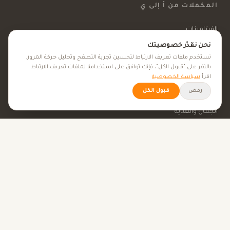
المكملات من أ إلى ي
الفيتامينات
نحن نقدّر خصوصيتك
المعادن
نستخدم ملفات تعريف الارتباط لتحسين تجربة التصفح وتحليل حركة المرور.
بالنقر على "قبول الكل"، فإنك توافق على استخدامنا لملفات تعريف الارتباط.
المكملات الغذائية
اقرأ
سياسة الخصوصية
الأعشاب الطبية
رفض
قبول الكل
الجمال والعناية
الأهداف الصحية
كل الأهداف الصحية
نصائح صحية
الأدوات