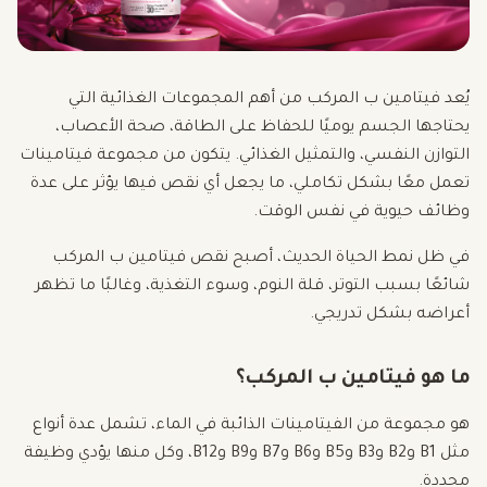
يُعد فيتامين ب المركب من أهم المجموعات الغذائية التي
يحتاجها الجسم يوميًا للحفاظ على الطاقة، صحة الأعصاب،
التوازن النفسي، والتمثيل الغذائي. يتكون من مجموعة فيتامينات
تعمل معًا بشكل تكاملي، ما يجعل أي نقص فيها يؤثر على عدة
وظائف حيوية في نفس الوقت.
في ظل نمط الحياة الحديث، أصبح نقص فيتامين ب المركب
شائعًا بسبب التوتر، قلة النوم، وسوء التغذية، وغالبًا ما تظهر
أعراضه بشكل تدريجي.
ما هو فيتامين ب المركب؟
هو مجموعة من الفيتامينات الذائبة في الماء، تشمل عدة أنواع
مثل B1 وB2 وB3 وB5 وB6 وB7 وB9 وB12، وكل منها يؤدي وظيفة
محددة.