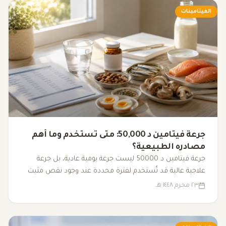
الفيتامينات
جرعة فيتامين د 50,000: متى تُستخدم وما أهم
مصادره الطبيعية؟
جرعة فيتامين د 50000 ليست جرعة يومية عادية، بل جرعة
علاجية عالية قد تُستخدم لفترة محددة عند وجود نقص مثبت
بالتحليل وتحت إشراف طبي. تعرف على طريقة استخدامها
٢٣ محرم ١٤٤٨ هـ
ومصادر فيتامين د الطبيعية.