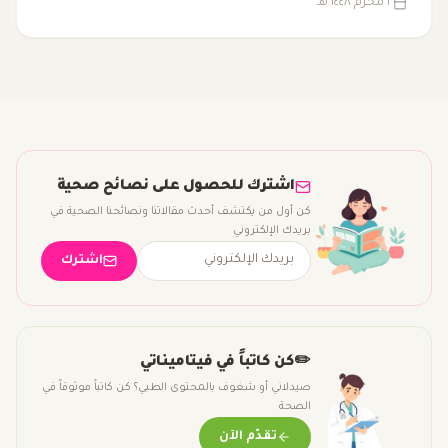
٢ محرم ١٤٤٨ هـ
يكون مبالغًا فيه.
اشترك للحصول على نصائح صحية
كن أول من يكتشف أحدث مقالاتنا ونصائحنا الصحية في
بريدك الإلكتروني
اشترك
✏️
كن كاتباً في فيتاميناتي
صيدلاني أو شغوف بالمحتوى الطبي؟ كن كاتباً موثوقاً في
الصحة
تقدّم الآن