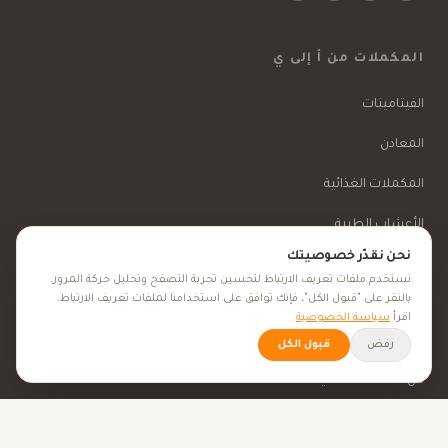
المكملات من أ إلى ي
الفيتامينات
المعادن
المكملات الغذائية
الأعشاب الطبية
نحن نقدّر خصوصيتك
الجمال والعناية
نستخدم ملفات تعريف الارتباط لتحسين تجربة التصفح وتحليل حركة المرور.
بالنقر على "قبول الكل"، فإنك توافق على استخدامنا لملفات تعريف الارتباط.
اقرأ
سياسة الخصوصية
الأهداف الصحية
رفض
قبول الكل
كل الأهداف الصحية
نصائح صحية