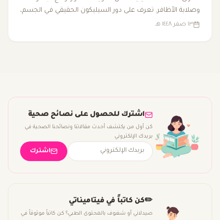
وصلابة الأظافر. تعرف على دور السيليكون الحقيقي في الجسم،
مصادره الغذائية، وما تقوله الأبحاث فعلاً.
١٣ صفر ١٤٤٨ هـ
اشترك للحصول على نصائح صحية
كن أول من يكتشف أحدث مقالاتنا ونصائحنا الصحية في
بريدك الإلكتروني
اشترك
✏️
كن كاتباً في فيتاميناتي
صيدلاني أو شغوف بالمحتوى الطبي؟ كن كاتباً موثوقاً في