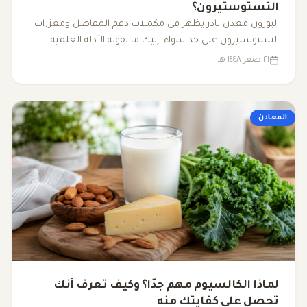
التستوستيرون؟
البورون معدن نادر يظهر في مكملات دعم المفاصل ومعززات
التستوستيرون على حد سواء. إليك ما تقوله الأدلة العلمية
الفعلية حول فوائده ومصادره وجرعته الآمنة.
٢١ صفر ١٤٤٨ هـ
المعادن
لماذا الكالسيوم مهم جدًا؟ وكيف تعرف أنك
تحصل على كفايتك منه