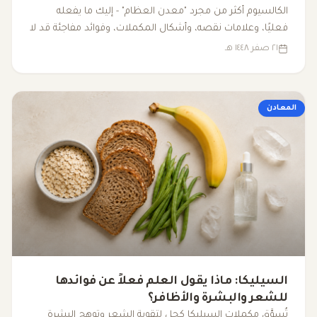
الكالسيوم أكثر من مجرد "معدن العظام" - إليك ما يفعله
فعليًا، وعلامات نقصه، وأشكال المكملات، وفوائد مفاجئة قد لا
تعرفها.
٢١ صفر ١٤٤٨ هـ
المعادن
السيليكا: ماذا يقول العلم فعلاً عن فوائدها
للشعر والبشرة والأظافر؟
تُسوَّق مكملات السيليكا كحل لتقوية الشعر وتوهج البشرة