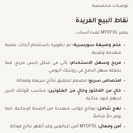
توصيات مخصصة.
نقاط البيع الفريدة
يتميز MYOFOL لعدة أسباب:
علم وصيغة سويسرية:
تم تطويره باستخدام أبحاث علمية
متقدمة وتقنية.
مريح وسهل الاستخدام:
يأتي في شكل كيس مريح، مما
يجعله سهل الدمج في روتينك اليومي.
امتصاص سريع:
مصمم لتحقيق نتائج سريعة وفعالة.
خالٍ من اللاكتوز وخالٍ من الغلوتين:
مناسب لأولئك الذين
لديهم قيود غذائية.
نهج شامل:
يعالج جوانب متعددة من الصحة الإنجابية، مما
يوفر حلاً شاملاً.
آمن وفعال:
MYOFOL آمن للبالغين وقد أظهر نتائج فعالة.