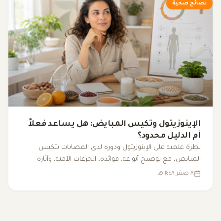
نصائح صحية
الإينوزيتول وتكيس المبايض: هل يساعد فعلاً
أم الدليل محدود؟
نظرة علمية على الإينوزيتول ودوره لدى المصابات بتكيس
المبايض، مع توضيح أنواعه، فوائده، الجرعات الآمنة، وآثاره
الجانبية.
٨ صفر ١٤٤٨ هـ