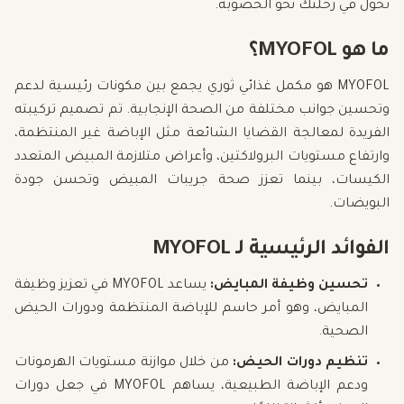
تحول في رحلتك نحو الخصوبة.
ما هو MYOFOL؟
MYOFOL هو مكمل غذائي ثوري يجمع بين مكونات رئيسية لدعم
وتحسين جوانب مختلفة من الصحة الإنجابية. تم تصميم تركيبته
الفريدة لمعالجة القضايا الشائعة مثل الإباضة غير المنتظمة،
وارتفاع مستويات البرولاكتين، وأعراض متلازمة المبيض المتعدد
الكيسات، بينما تعزز صحة جريبات المبيض وتحسن جودة
البويضات.
الفوائد الرئيسية لـ MYOFOL
تحسين وظيفة المبايض:
يساعد MYOFOL في تعزيز وظيفة
المبايض، وهو أمر حاسم للإباضة المنتظمة ودورات الحيض
الصحية.
تنظيم دورات الحيض:
من خلال موازنة مستويات الهرمونات
ودعم الإباضة الطبيعية، يساهم MYOFOL في جعل دورات