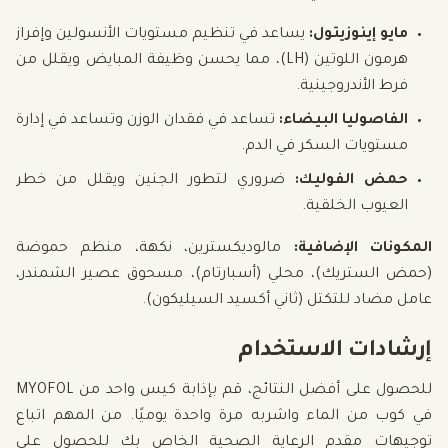
مايو إينوزيتول:
يساعد في تنظيم مستويات الأنسولين وإفراز
هرمون اللوتين (LH)، مما يحسن وظيفة المبايض ويقلل من
فرط الأندروجينية.
الفاصوليا البيضاء:
تساعد في فقدان الوزن وتساعد في إدارة
مستويات السكر في الدم.
حمض الفوليك:
ضروري لتطور الجنين ويقلل من خطر
العيوب الخلقية.
المكونات الإضافية:
مالوديكسترين، نكهة، منظم حموضة
(حمض الستريك)، محلي (أسبارتام)، مسحوق عصير الشمندر،
عامل مضاد للتكتل (ثاني أكسيد السيليكون).
إرشادات الاستخدام
للحصول على أفضل النتائج، قم بإذابة كيس واحد من MYOFOL
في كوب من الماء واشربه مرة واحدة يوميًا. من المهم اتباع
توجيهات مقدم الرعاية الصحية الخاص بك للحصول على