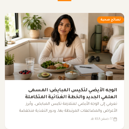
نصائح صحية
الوجه الأيضي لتكيس المبايض: المسمى
العلمي الجديد والخطة الغذائية المتكاملة
لضبط الهرمونات
تعرفي إلى الوجه الأيضي لمتلازمة تكيس المبايض، وأبرز
الأعراض والمضاعفات المرتبطة بها، ودور التغذية منخفضة
المؤشر الجلايسيمي، والرياضة، والنوم، والمكملات الغذائية في
٢٢ صفر ١٤٤٨ هـ
دعم التوازن الهرموني وتحسين نمط الحياة.