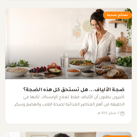
نصائح صحية
ضجة الألياف... هل تستحق كل هذه الضجة؟
كثيرون يظنون أن الألياف فقط لعلاج الإمساك، لكنها في
الحقيقة من أهم العناصر الغذائية لصحة القلب والهضم وسكر
الدم والبكتيريا النافعة.
١٢ صفر ١٤٤٨ هـ