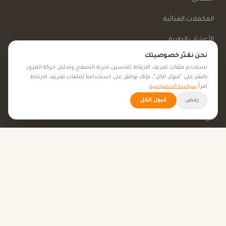
المكملات الغذائية
الأعشاب الطبية
نحن نقدّر خصوصيتك
الجمال والعناية
نستخدم ملفات تعريف الارتباط لتحسين تجربة التصفح وتحليل حركة المرور.
بالنقر على "قبول الكل"، فإنك توافق على استخدامنا لملفات تعريف الارتباط.
اقرأ
سياسة الخصوصية
الأهداف الصحية
رفض
قبول الكل
كل الأهداف الصحية
نصائح صحية
الأدوات
حاسبة BMI
حاسبة الإباضة