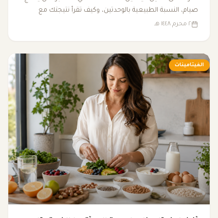
صيام، النسبة الطبيعية بالوحدتين، وكيف تقرأ نتيجتك مع
الأعراض والتحاليل الأخرى.
٢ محرم ١٤٤٨ هـ
الفيتامينات