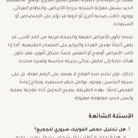
فقط، بل استخدام النتيجة ضمن سياق سريري أوسع. فالتفسير
الجيد يشمل مقارنة النتيجة بدرجة الأعراض، والنظام الغذائي،
ووجود حالات صحية أخرى أو أدوية قد تؤثر على الامتصاص أو
الاستفادة.
عندما تكون الأعراض خفيفة والنتيجة قريبة من الحد الأدنى، قد
يكفي أحيانًا تعديل الغذاء والتركيز على المصادر الطبيعية. أما إذا
كانت الأعراض أوضح أو النقص مثبتًا بشكل أقوى، فقد تكون
هناك حاجة إلى مكمل غذائي بجرعة مناسبة ولفترة محددة.
كذلك، فإن تحديد مدة العلاج لا يعتمد على الرقم فقط، بل على
سرعة التحسن، ووجود عوامل خطر مستمرة، ونتائج إعادة
الفحص لاحقًا. بهذه الطريقة، يصبح التحليل أداة علاجية عملية
وليس مجرد معلومة معزولة.
الأسئلة الشائعة
هل تحليل حمض الفوليك ضروري للجميع؟
لا، هذا التحليل لا يُطلب لكل شخص بشكل روتيني، لكنه