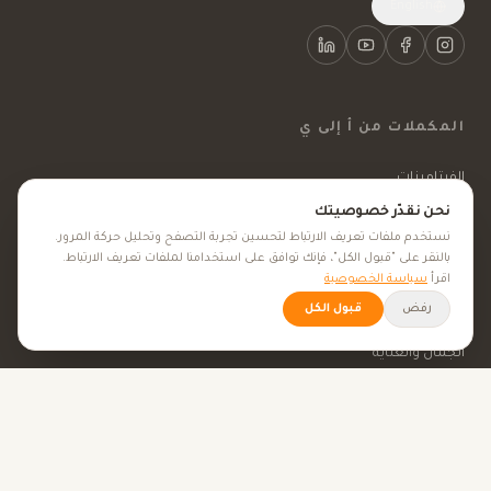
English
المكملات من أ إلى ي
الفيتامينات
نحن نقدّر خصوصيتك
المعادن
نستخدم ملفات تعريف الارتباط لتحسين تجربة التصفح وتحليل حركة المرور.
بالنقر على "قبول الكل"، فإنك توافق على استخدامنا لملفات تعريف الارتباط.
المكملات الغذائية
اقرأ
سياسة الخصوصية
رفض
الأعشاب الطبية
قبول الكل
الجمال والعناية
الأهداف الصحية
كل الأهداف الصحية