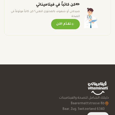
✏️
كن كاتباً في فيتاميناتي
صيدلاني أو شغوف بالمحتوى الطبي؟ كن كاتباً موثوقاً في
الصحة
تقدّم الآن
دليلك الشامل للصحة والفيتامينات
6340 Baar, Zug, Switzerland