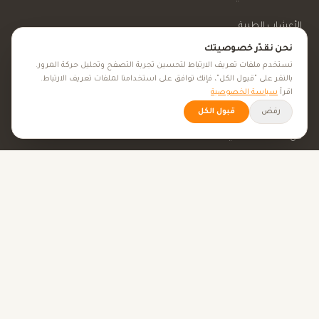
الأعشاب الطبية
نحن نقدّر خصوصيتك
الجمال والعناية
نستخدم ملفات تعريف الارتباط لتحسين تجربة التصفح وتحليل حركة المرور.
بالنقر على "قبول الكل"، فإنك توافق على استخدامنا لملفات تعريف الارتباط.
اقرأ
سياسة الخصوصية
الأهداف الصحية
رفض
قبول الكل
كل الأهداف الصحية
نصائح صحية
الأدوات
حاسبة BMI
حاسبة الإباضة
حاسبة الحمل