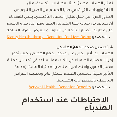
تعتبر الهنداب مصدرًا غنيًا بمضادات الأكسدة، مثل
الفلافونويدات، التي تحمي خلايا الجسم من الضرر الناجم عن
الجذور الحرة. من خلال تقليل الإجهاد التأكسدي، يمكن للهندباء
أن يساعد في حماية خلايا الكبد من التلف ويعزز من قدرة الجسم
على محاربة الأضرار الناتجة عن التلوث والتعرض للمواد السامة.
المصدر:
Klarity Health Library - Dandelion for Liver Detox
4.
تحسين صحة الجهاز الهضمي
الهنداب له تأثير إيجابي على صحة الجهاز الهضمي، حيث يُحفز
إفراز العصارة الصفراء في الكبد، مما يساعد في تحسين عملية
هضم الدهون وامتصاص العناصر الغذائية الهامة. يُعد هذا
التأثير مفيدًا لتحسين الهضم بشكل عام وتخفيف الأعراض
المرتبطة بالاضطرابات الهضمية.
المصدر:
Verywell Health - Dandelion Benefits
الاحتياطات عند استخدام
الهندباء