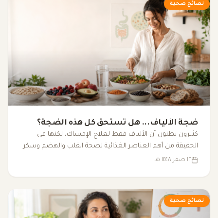
نصائح صحية
ضجة الألياف... هل تستحق كل هذه الضجة؟
كثيرون يظنون أن الألياف فقط لعلاج الإمساك، لكنها في
الحقيقة من أهم العناصر الغذائية لصحة القلب والهضم وسكر
الدم والبكتيريا النافعة.
١٢ صفر ١٤٤٨ هـ
نصائح صحية