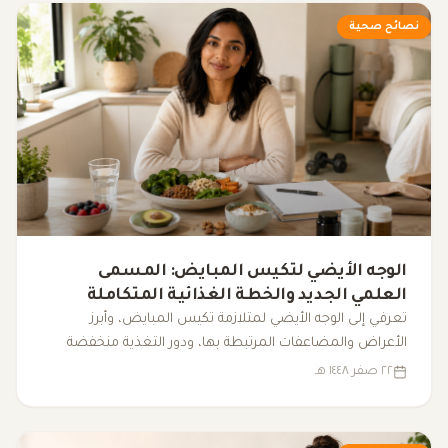
نصائح صحية
الوجه الأيضي لتكيس المبايض: المسمى
العلمي الجديد والخطة الغذائية المتكاملة
لضبط الهرمونات
تعرفي إلى الوجه الأيضي لمتلازمة تكيس المبايض، وأبرز
الأعراض والمضاعفات المرتبطة بها، ودور التغذية منخفضة
المؤشر الجلايسيمي، والرياضة، والنوم، والمكملات الغذائية في
٢٢ صفر ١٤٤٨ هـ
دعم التوازن الهرموني وتحسين نمط الحياة.