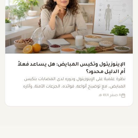
الإينوزيتول وتكيس المبايض: هل يساعد فعلاً
أم الدليل محدود؟
نظرة علمية على الإينوزيتول ودوره لدى المصابات بتكيس
المبايض، مع توضيح أنواعه، فوائده، الجرعات الآمنة، وآثاره
الجانبية.
٨ صفر ١٤٤٨ هـ