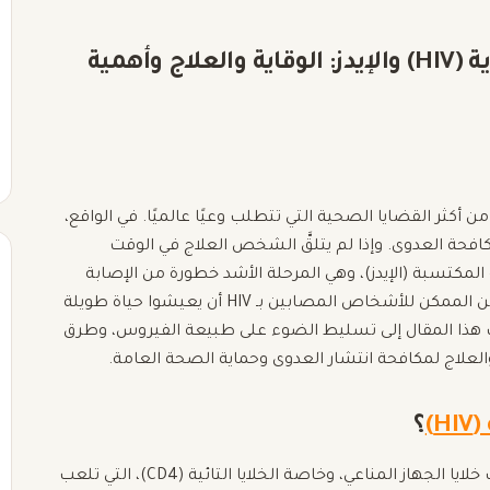
التوعية بفيروس نقص المناعة البشرية (HIV) والإيدز: الوقاية والعلاج وأهمية
د فيروس نقص المناعة البشرية (HIV) والإيدز (AIDS) من أكثر القضايا الصحية التي تتطلب وعيًا عالميًا. في الواقع،
ته على مكافحة العدوى. وإذا لم يتلقَّ الشخص العلاج في الوقت
لمكتسبة (الإيدز)، وهي المرحلة الأشد خطورة من الإصابة
بالفيروس. ومع ذلك، فإن التقدم الطبي الحديث جعل من الممكن للأشخاص المصابين بـ HIV أن يعيشوا حياة طويلة
دف هذا المقال إلى تسليط الضوء على طبيعة الفيروس، وطرق
والعلاج لمكافحة انتشار العدوى وحماية الصحة العامة.
)
؟
فيروس نقص المناعة البشرية (HIV) هو فيروس يُصيب خلايا الجهاز المناعي، وخاصة الخلايا التائية (CD4)، التي تلعب