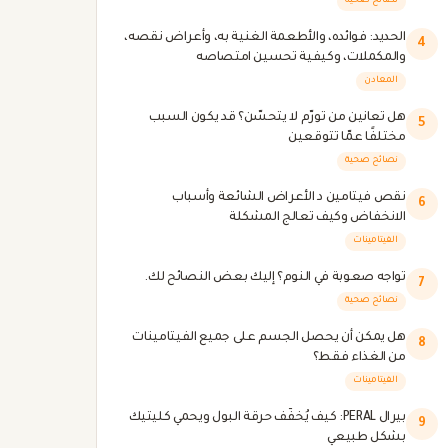
نصائح صحية
الحديد: فوائده، والأطعمة الغنية به، وأعراض نقصه،
4
والمكملات، وكيفية تحسين امتصاصه
المعادن
هل تعانين من تورّم لا يتحسّن؟ قد يكون السبب
5
مختلفًا عمّا تتوقعين
نصائح صحية
نقص فيتامين د الأعراض الشائعة وأسباب
6
الانخفاض وكيف تعالج المشكلة
الفيتامينات
تواجه صعوبة في النوم؟ إليك بعض النصائح لك.
7
نصائح صحية
هل يمكن أن يحصل الجسم على جميع الفيتامينات
8
من الغذاء فقط؟
الفيتامينات
بيرال PERAL: كيف يُخفّف حرقة البول ويحمي كليتيك
9
بشكل طبيعي