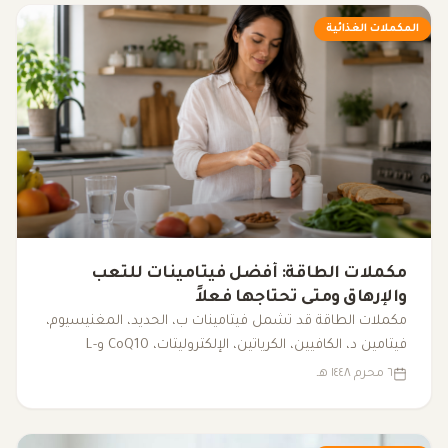
المكملات الغذائية
مكملات الطاقة: أفضل فيتامينات للتعب
والإرهاق ومتى تحتاجها فعلاً
مكملات الطاقة قد تشمل فيتامينات ب، الحديد، المغنيسيوم،
فيتامين د، الكافيين، الكرياتين، الإلكتروليتات، CoQ10 وL-
carnitine. يوضح هذا المقال متى قد تساعد، ومتى يكون
٦ محرم ١٤٤٨ هـ
فحص سبب التعب أهم من تناول المكملات.