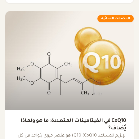
بالتعب. فهم كيفية تأثير هذه العناصر على الجسم يساعدنا في
الكشف عن الأسباب الكامنة وراء الإرهاق غير المبرر.
المكملات الغذائية
CoQ10 في الفيتامينات المتعددة: ما هو ولماذا
يُضاف؟
الإنزيم المساعد Q10 (CoQ10) هو عنصر حيوي يتواجد في كل