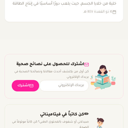
خلية من خلايا الجسم، حيث يلعب دورًا أساسيًا في إنتاج الطاقة
داخل الميتوكوندريا. مع تقدم العمر أو بسبب بعض العوامل
١٤ ذو القعدة ١٤٤٧ هـ
الصحية، قد تنخفض مستوياته، مما يؤدي إلى التعب وانخفاض
الأداء البدني. لذا، يُضاف CoQ10 إلى الفيتامينات المتعددة كجزء
من مزيج شامل لتعزيز الطاقة ودعم الصحة العامة.
اشترك للحصول على نصائح صحية
كن أول من يكتشف أحدث مقالاتنا ونصائحنا الصحية في
بريدك الإلكتروني
اشترك
✏️
كن كاتباً في فيتاميناتي
صيدلاني أو شغوف بالمحتوى الطبي؟ كن كاتباً موثوقاً في
الصحة