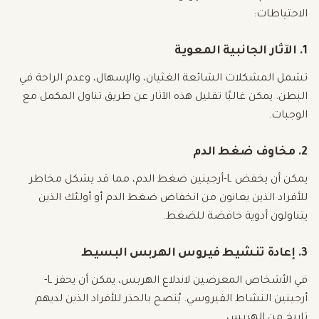
الاحتياطات:
1. الآثار الجانبية المعوية
تشمل المشكلات الشائعة الغثيان، والإسهال، وعدم الراحة في
البطن. يمكن غالبًا تقليل هذه الآثار عن طريق تناول المكمل مع
الوجبات.
2. مخاوف ضغط الدم
يمكن أن يخفض L-أرجينين ضغط الدم، مما قد يشكل مخاطر
للأفراد الذين يعانون من انخفاض ضغط الدم أو أولئك الذين
يتناولون أدوية خافضة للضغط.
3. إعادة تنشيط فيروس الهربس البسيط
في الأشخاص المعرضين لاندلاع الهربس، يمكن أن يحفز L-
أرجينين النشاط الفيروسي. يُنصح بالحذر للأفراد الذين لديهم
تاريخ من الهربس.