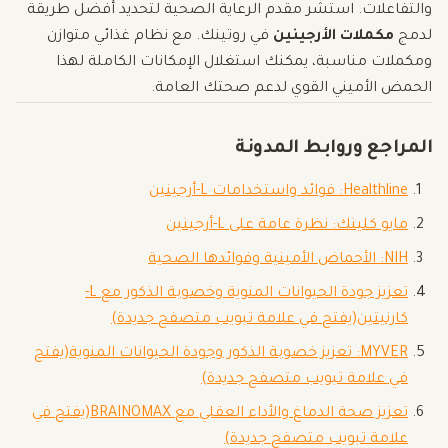
والتفاعلات. استشر مقدم الرعاية الصحية لتحديد أفضل طريقة
لدمج
مكملات الأرجينين
في روتينك. مع نظام غذائي متوازن
ومكملات مناسبة، يمكنك استغلال الإمكانات الكاملة لهذا
الحمض الأميني القوي لدعم صحتك العامة.
المراجع وروابط المدونة
Healthline: فوائد واستخدامات L-أرجينين
مايو كلينك: نظرة عامة على L-أرجينين
NIH: الأحماض الأمينية وفوائدها الصحية
تعزيز جودة الحيوانات المنوية وخصوبة الذكور مع L-
كارنيتين
(يفتح في علامة تبويب متصفح جديدة)
MYVER: تعزيز خصوبة الذكور وجودة الحيوانات المنوية
(يفتح
في علامة تبويب متصفح جديدة)
تعزيز صحة الدماغ والأداء العقلي مع BRAINOMAX
(يفتح في
علامة تبويب متصفح جديدة)