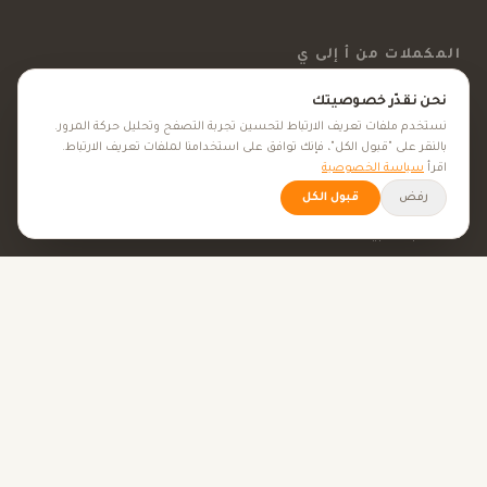
المكملات من أ إلى ي
نحن نقدّر خصوصيتك
الفيتامينات
نستخدم ملفات تعريف الارتباط لتحسين تجربة التصفح وتحليل حركة المرور.
المعادن
بالنقر على "قبول الكل"، فإنك توافق على استخدامنا لملفات تعريف الارتباط.
اقرأ
سياسة الخصوصية
المكملات الغذائية
رفض
قبول الكل
الأعشاب الطبية
الجمال والعناية
الأهداف الصحية
كل الأهداف الصحية
نصائح صحية