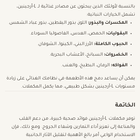
بالنسبة لأولئك الذين يبحثون عن مصادر غذائية لـ L-أرجينين،
تشمل الخيارات النباتية:
المكسرات والبذور:
اللوز، بذور اليقطين، بذور عباد الشمس.
البقوليات:
الحمص، العدس، الفاصوليا السوداء.
الحبوب الكاملة:
الأرز البني، الكينوا، الشوفان.
الخضروات:
السبانخ، الأعشاب البحرية.
الفواكه:
الرمان، البطيخ، والعنب.
يمكن أن يساعد دمج هذه الأطعمة في نظامك الغذائي على زيادة
مستويات L-أرجينين بشكل طبيعي، مما يكمل المكملات.
الخاتمة
توفر مكملات L-أرجينين فوائد صحية كبيرة، من دعم القلب
والمناعة إلى تعزيز أداء التمارين وشفاء الجروح. ومع ذلك، فإن
الاستخدام الواعي أمر بالغ الأهمية لتقليل الآثار الجانبية