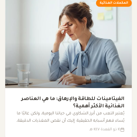
المكملات الغذائية
الفيتامينات للطاقة والإرهاق: ما هي العناصر
الغذائية الأكثر أهمية؟
يُعتبر التعب من أبرز الشكاوى في حياتنا اليومية، ولكن غالبًا ما
يُساء فهم أسبابه الحقيقية. إليك أن نقص المغذيات الدقيقة،
مثل الفيتامينات والمعادن الأساسية، يمكن أن يكون له تأثير
١٤ ذو القعدة ١٤٤٧ هـ
كبير على مستوى الطاقة لدينا، مما يؤدي إلى شعور مستمر