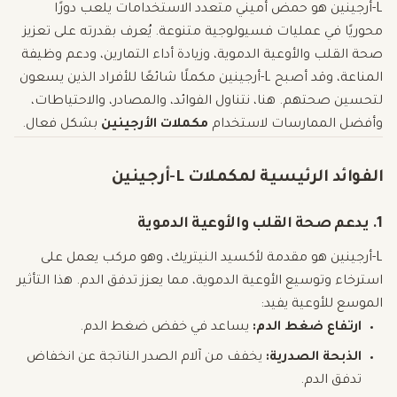
L-أرجينين هو حمض أميني متعدد الاستخدامات يلعب دورًا
محوريًا في عمليات فسيولوجية متنوعة. يُعرف بقدرته على تعزيز
صحة القلب والأوعية الدموية، وزيادة أداء التمارين، ودعم وظيفة
المناعة، وقد أصبح L-أرجينين مكملًا شائعًا للأفراد الذين يسعون
لتحسين صحتهم. هنا، نتناول الفوائد، والمصادر، والاحتياطات،
وأفضل الممارسات لاستخدام
مكملات الأرجينين
بشكل فعال.
الفوائد الرئيسية لمكملات L-أرجينين
1. يدعم صحة القلب والأوعية الدموية
L-أرجينين هو مقدمة لأكسيد النيتريك، وهو مركب يعمل على
استرخاء وتوسيع الأوعية الدموية، مما يعزز تدفق الدم. هذا التأثير
الموسع للأوعية يفيد:
ارتفاع ضغط الدم:
يساعد في خفض ضغط الدم.
الذبحة الصدرية:
يخفف من آلام الصدر الناتجة عن انخفاض
تدفق الدم.