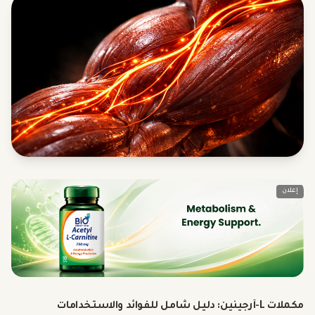
إعلان
مكملات L-أرجينين: دليل شامل للفوائد والاستخدامات