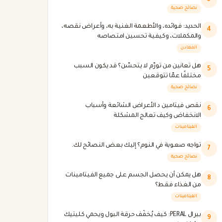
3
نصائح صحية
الحديد: فوائده، والأطعمة الغنية به، وأعراض نقصه،
4
والمكملات، وكيفية تحسين امتصاصه
المعادن
هل تعانين من تورّم لا يتحسّن؟ قد يكون السبب
5
مختلفًا عمّا تتوقعين
نصائح صحية
نقص فيتامين د الأعراض الشائعة وأسباب
6
الانخفاض وكيف تعالج المشكلة
الفيتامينات
تواجه صعوبة في النوم؟ إليك بعض النصائح لك.
7
نصائح صحية
هل يمكن أن يحصل الجسم على جميع الفيتامينات
8
من الغذاء فقط؟
الفيتامينات
بيرال PERAL: كيف يُخفّف حرقة البول ويحمي كليتيك
9