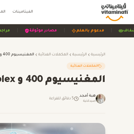
الفيتامينات
الم
|
|
|
واضح وشفاف
مدعوم بالعلم
مصادر موثوقة
الرئيسية
الرئيسية
المكملات الغذائية
المكملات الغذائية
المغنيسيوم 400 و B-Complex لصحتك
هبة أمجد
|
5
دقائق للقراءة
صيدلانية