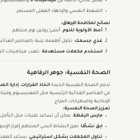
نقص غذائي، خاصة في
فيتامينات B
والمغنيسيوم.
الضغط النفسي والإجهاد العقلي المستمر.
نصائح لمكافحة الإرهاق:
أعط الأولوية للنوم
: أنشئ روتين نوم منتظم.
غذي جسمك
: تناول أطعمة غنية بالعناصر الغذائي
استخدم مكملات مستهدفة
: تلعب فيتامينات المغنيسيوم وB-Complex دورً
الصحة النفسية: جوهر الرفاهية
تدعم الصحة النفسية الجيدة
اتخاذ القرارات
،
إدارة ال
الإنتاجية واضطرابات المزاج.
تعزيز الصحة النفسية:
مارس اليقظة
: يمكن أن تساعد تقنيات مثل التأمل أ
ابق نشطًا
: تعزز النشاط البدني المنتظم إفراز الإندو
تناول المكملات بشكل استراتيجي
: يساعد المغن