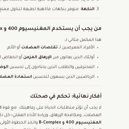
النكهة
: متوفر بنكهات فاكهية لطيفة لتناول ممتع
من يجب أن يستخدم المغنيسيوم 400 و B-Complex؟
هذا المكمل مثالي لـ:
الأفراد المعرضين لـ
تقلصات العضلات
أو الألم.
أولئك الذين يعانون من
الإرهاق المزمن
أو انخفاض ا
المحترفين والطلاب الذين يحتاجون إلى تحسين
الوضو
الرياضيين الذين يسعون لتحسين
استعادة العضلا
أفكار نهائية: تحكم في صحتك
لا يجب أن تؤثر متطلبات الحياة على رفاهيتك. مع قوة
ال
العضلات، ومكافحة الإرهاق، وزيادة الأداء العقلي—كل 
المغنيسيوم 400 و B-Complex
واتخذ الخطوة الأولى