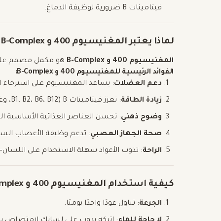
فيتامينات B ضرورية لوظيفة الدماغ.
لماذا يعتبر المغنيسيوم 400 و B-Complex الخيار المثالي
المغنيسيوم 400 و B-Complex
هو مكمل مصمم علميً
الفوائد الرئيسية للمغنيسيوم 400 و B-Complex:
دعم العضلات
: يساعد المغنيسيوم على استرخاء 
زيادة الطاقة
: تعزز فيتامينات B (B1، B2، B6، B12، وغيرها) من عملية التمثيل الغذائي للطاقة، مما يقلل من الإرهاق.
وضوح ذهني
: تحسن العناصر الغذائية الأساسية ا
صحة الجهاز العصبي
: تدعم وظيفة الأعصاب السليم
الراحة
: تذوب الأعواد سهلة الاستخدام على اللسان
كيفية استخدام المغنيسيوم 400 و B-Complex
الجرعة
: تناول عودًا واحدًا يوميًا.
لا حاجة للماء
: اتركه يذوب على لسانك لامتصاص س