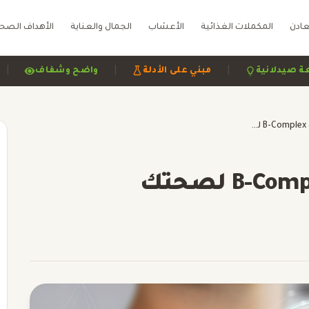
عادن
المكملات الغذائية
الأعشاب
الجمال والعناية
الأهداف الصح
|
|
مراجعة صيدلانية
مبني على الأدلة
واضح وشفاف
المغنيسيوم 400 و B-Complex لصحتك