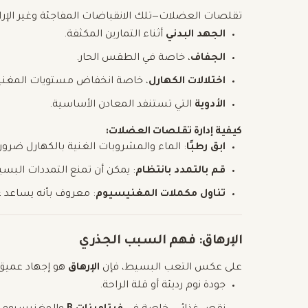
تقلصات العضلات—تلك الانقباضات المفاجئة وغير الإرادي
الجهد البدني
أثناء التمارين المكثفة.
الجفاف
، خاصة في الطقس الحار.
اختلالات الكهارل
، خاصة انخفاض مستويات المغنيس
الأدوية
التي تستنفد المعادن الأساسية.
كيفية إدارة تقلصات العضلات:
ابق رطبًا
: الماء والمشروبات الغنية بالكهارل ضروري
قم بالتمدد بانتظام
: يمكن أن تمنع التمددات البس
تناول مكملات المغنيسيوم
: معروف بأنه يساعد 
الإرهاق: فهم السبب الجذري
على عكس التعب البسيط، فإن
الإرهاق
هو إجهاد عميق ي
جودة نوم رديئة أو قلة الراحة.