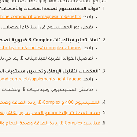
المراجع المفيدة لاستكشافها، وفوائدها الصحية، والم
"فوائد المغنيسيوم لصحة العضلات والأعصاب"
رابط:
thline.com/nutrition/magnesium-benefits
يغطي دور المغنيسيوم في استرخاء العضلات، و
"لماذا تعتبر فيتامينات B-Complex ضرورية لصحتك"
رابط:
stoday.com/articles/b-complex-vitamins
تفاصيل الفوائد الفردية لفيتامينات B، بما في ذلك دورها في تقليل الإرهاق وزيادة وظيفة الدماغ.
"المكملات لتقليل الإرهاق وتحسين مستويات ال
رابط:
bmd.com/diet/supplements-fight-fatigue
تناقش المغنيسيوم، وفيتامينات B، ومكملات أخرى فعالة ضد الإرهاق.
المغنيسيوم 400 و B-Complex: زيادة الطاقة وصحة العضلات
صحة العضلات والطاقة مع المغنيسيوم 400 و B-Complex
فيتاسيد B-Complex: زيادة الطاقة وصحة الدماغ والأعصاب