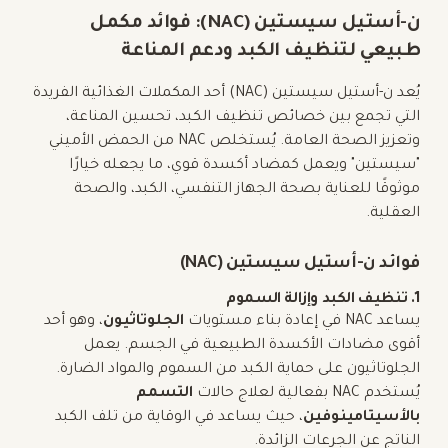
ن-أستيل سيستين (NAC): فوائد مكمل
طبيعي لتنظيف الكبد ودعم المناعة
يُعد ن-أستيل سيستين (NAC) أحد المكملات الغذائية الفريدة
التي تجمع بين خصائص تنظيف الكبد، تحسين المناعة،
وتعزيز الصحة العامة. يُستخلص NAC من الحمض الأميني
"سيستين" ويعمل كمضاد أكسدة قوي، ما يجعله خيارًا
موثوقًا للعناية بصحة الجهاز التنفسي، الكبد، والصحة
العقلية.
فوائد ن-أستيل سيستين (NAC)
1. تنظيف الكبد وإزالة السموم
يساعد NAC في إعادة بناء مستويات
الجلوتاثيون
، وهو أحد
أقوى مضادات الأكسدة الطبيعية في الجسم. يعمل
الجلوتاثيون على حماية الكبد من السموم والمواد الضارة.
يُستخدم NAC بفعالية لعلاج حالات
التسمم
بالأسيتامينوفين
، حيث يساعد في الوقاية من تلف الكبد
الناتج عن الجرعات الزائدة.