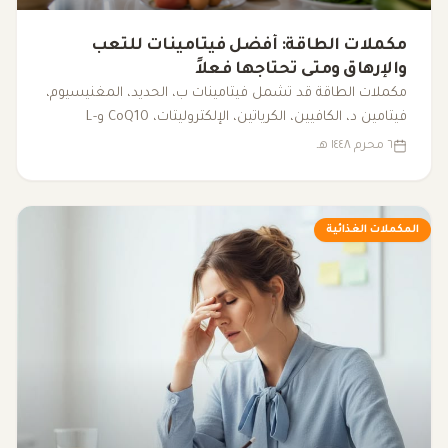
مكملات الطاقة: أفضل فيتامينات للتعب
والإرهاق ومتى تحتاجها فعلاً
مكملات الطاقة قد تشمل فيتامينات ب، الحديد، المغنيسيوم،
فيتامين د، الكافيين، الكرياتين، الإلكتروليتات، CoQ10 وL-
carnitine. يوضح هذا المقال متى قد تساعد، ومتى يكون
٦ محرم ١٤٤٨ هـ
فحص سبب التعب أهم من تناول المكملات.
المكملات الغذائية