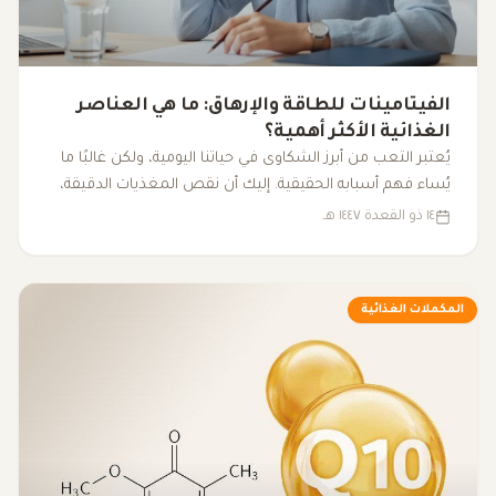
الفيتامينات للطاقة والإرهاق: ما هي العناصر
الغذائية الأكثر أهمية؟
يُعتبر التعب من أبرز الشكاوى في حياتنا اليومية، ولكن غالبًا ما
يُساء فهم أسبابه الحقيقية. إليك أن نقص المغذيات الدقيقة،
مثل الفيتامينات والمعادن الأساسية، يمكن أن يكون له تأثير
١٤ ذو القعدة ١٤٤٧ هـ
كبير على مستوى الطاقة لدينا، مما يؤدي إلى شعور مستمر
بالتعب. فهم كيفية تأثير هذه العناصر على الجسم يساعدنا في
الكشف عن الأسباب الكامنة وراء الإرهاق غير المبرر.
المكملات الغذائية