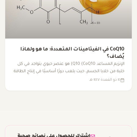
CoQ10 في الفيتامينات المتعددة: ما هو ولماذا
يُضاف؟
الإنزيم المساعد Q10 (CoQ10) هو عنصر حيوي يتواجد في كل
خلية من خلايا الجسم، حيث يلعب دورًا أساسيًا في إنتاج الطاقة
داخل الميتوكوندريا. مع تقدم العمر أو بسبب بعض العوامل
١٤ ذو القعدة ١٤٤٧ هـ
الصحية، قد تنخفض مستوياته، مما يؤدي إلى التعب وانخفاض
الأداء البدني. لذا، يُضاف CoQ10 إلى الفيتامينات المتعددة كجزء
من مزيج شامل لتعزيز الطاقة ودعم الصحة العامة.
اشترك للحصول على نصائح صحية