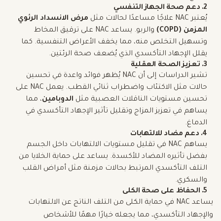
2. دعم صحة الجهاز التنفسي
يُعتبر NAC علاجًا مساعدًا لحالات مثل
مرض الانسداد الرئوي
المزمن (COPD)
والربو. يساعد NAC على ترقيق المخاط
وتسهيل التخلص منه، مما يخفف الأعراض التنفسية. كما
يقلل الإجهاد التأكسدي الذي يُضعف صحة الرئتين.
3. تعزيز الصحة العقلية
تشير الدراسات إلى أن NAC يُظهر فوائد واعدة في تحسين
حالات مثل الاكتئاب واضطراب ثنائي القطب. يعمل NAC على
تحسين مستويات الناقلات العصبية مثل
الدوبامين
، مما
يساهم في تعزيز المزاج وتقليل تأثير الإجهاد التأكسدي في
الدماغ.
4. دعم مضاد للالتهابات
يساهم NAC في تقليل مستويات الالتهابات داخل الجسم
بفضل تأثيره المضاد للأكسدة. يساعد على حماية الخلايا من
التلف التأكسدي المرتبط بحالات مزمنة مثل أمراض القلب
والسكري.
5. الحفاظ على صحة الكلى
يساعد NAC في حماية الكلى من التلف الناتج عن الالتهابات
والإجهاد التأكسدي، مما يجعله خيارًا مهمًا للأشخاص