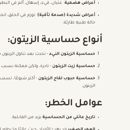
أعراض هضمية
: غثيان، قيء، إسهال، ألم في البطن
أعراض شديدة (صدمة تأقية)
: تورم في الحلق، ا
حالة طبية طارئة.
أنواع حساسية الزيتون:
حساسية الزيتون النيء
- تحدث بعد تناول الزيتون 
حساسية زيت الزيتون
- نادرة، ولكن ممكنة بسبب ا
حساسية حبوب لقاح الزيتون
- أكثر شيوعًا، تسب
الزيتون.
عوامل الخطر:
تاريخ عائلي من الحساسية
يزيد من القابلية.
العمر الصغير
قد يهيئ الأفراد، حيث غالبًا ما يط