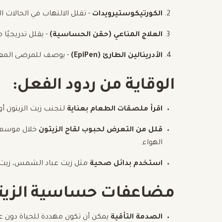
الكورتيكوستيرويدات
- تقلل الالتهاب في الحالات ا
العلاج المناعي (حقن الحساسية)
- يقلل تدريجيً
الأدرينالين الطارئ (EpiPen)
- يوصف للمرضى المعر
الوقاية من ردود الفعل:
اقرأ ملصقات الطعام بعناية
لتجنب زيت الزيتون أ
قلل من التعرض لحبوب لقاح الزيتون
خلال موسم ا
الهواء.
استخدم بدائل صحية
مثل زيت عباد الشمس، زيت جوز
مضاعفات حساسية الزيت
الصدمة التأقية
يمكن أن تكون مهددة للحياة دون ع