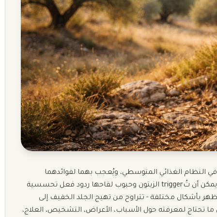
 في النظام الغذائي المتوسطي، ويُعجب بهما لفوائدهما
الصحية. ومع ذلك، بالنسبة لعدد قليل من الأشخاص، يمكن أن تُtrigger الزيتون وحبوب لقاحها ردود فعل تحسسية
هر بأشكال مختلفة - تتراوح من تهيج الجلد الخفيف إلى
ما تحتاج لمعرفته حول الأسباب، الأعراض، التشخيص، العلاج،