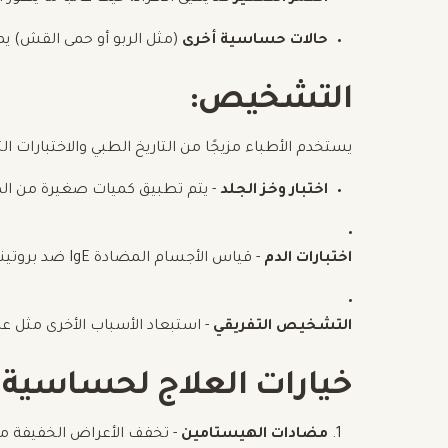
حالات حساسية أخرى
(مثل الربو أو حمى القش) يم
التشخيص:
يستخدم الأطباء مزيجًا من التاريخ الطبي والاختبارات 
اختبار وخز الجلد
- يتم تطبيق كميات صغيرة من ال
اختبارات الدم
- قياس الأجسام المضادة IgE ضد بروتينات الزيتون.
التشخيص التفريقي
- استبعاد الأسباب الأخرى مثل ع
خيارات العلاج لحساسية ا
مضادات الهيستامين
- تخفف الأعراض الخفيفة م