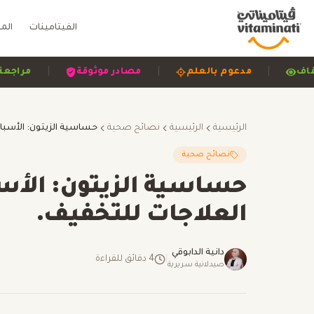
الفيتامينات
الم
|
|
|
ضح وشفاف
مدعوم بالعلم
مصادر موثوقة
الرئيسية
الرئيسية
نصائح صحية
نصائح صحية
حساسية الزيتون: الأس
العلاجات للتخفيف.
دانية الدابوقي
|
4
دقائق للقراءة
صيدلانية سريرية