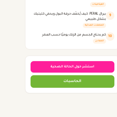
الفيتامينات
بيرال PERAL: كيف يُخفّف حرقة البول ويحمي كليتيك
9
بشكل طبيعي
المكملات الغذائية
كم يحتاج الجسم من الزنك يوميًا حسب العمر
10
المعادن
استشر حول الحالة الصحية
الحاسبات