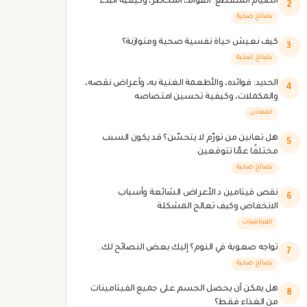
الصيام المتقطع: الفوائد، المخاطر، وكيفية البدء
2
نصائح صحية
كيف نعيش حياة نفسية صحية ومتوازنة؟
3
نصائح صحية
الحديد: فوائده، والأطعمة الغنية به، وأعراض نقصه،
4
والمكملات، وكيفية تحسين امتصاصه
المعادن
هل تعانين من تورّم لا يتحسّن؟ قد يكون السبب
5
مختلفًا عمّا تتوقعين
نصائح صحية
نقص فيتامين د الأعراض الشائعة وأسباب
6
الانخفاض وكيف تعالج المشكلة
الفيتامينات
تواجه صعوبة في النوم؟ إليك بعض النصائح لك.
7
نصائح صحية
هل يمكن أن يحصل الجسم على جميع الفيتامينات
8
من الغذاء فقط؟