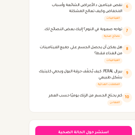
نقص فيتامين د الأعراض الشائعة وأسباب
6
الانخفاض وكيف تعالج المشكلة
الفيتامينات
تواجه صعوبة في النوم؟ إليك بعض النصائح لك.
7
نصائح صحية
هل يمكن أن يحصل الجسم على جميع الفيتامينات
8
من الغذاء فقط؟
الفيتامينات
بيرال PERAL: كيف يُخفّف حرقة البول ويحمي كليتيك
9
بشكل طبيعي
المكملات الغذائية
كم يحتاج الجسم من الزنك يوميًا حسب العمر
10
المعادن
استشر حول الحالة الصحية