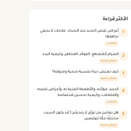
الأكثر قراءة
أعراض نقص الحديد عند النساء: علامات لا ينبغي
1
تجاهلها
المعادن
الصيام المتقطع: الفوائد، المخاطر، وكيفية البدء
2
نصائح صحية
كيف نعيش حياة نفسية صحية ومتوازنة؟
3
نصائح صحية
الحديد: فوائده، والأطعمة الغنية به، وأعراض نقصه،
4
والمكملات، وكيفية تحسين امتصاصه
المعادن
هل تعانين من تورّم لا يتحسّن؟ قد يكون السبب
5
مختلفًا عمّا تتوقعين
نصائح صحية