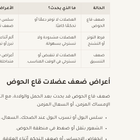
الحالة
ما الذي يحدث؟
الأعراض
ضعف قاع
العضلات لا توفر دعمًا أو
سلس بو
الحوض
تحكمًا كافيًا.
ضعف تح
فرط التوتر
العضلات مشدودة ولا
ألم أثنا
أو التشنج
تسترخي بسهولة.
تبرز أو 
ضعف
العضلات لا تنقبض أو
أعراض ب
التنسيق
تسترخي في الوقت المناسب.
متداخلة.
أعراض ضعف عضلات قاع الحوض
ضعف قاع الحوض قد يحدث بعد الحمل والولادة، مع الت
الإمساك المزمن، أو السعال المزمن.
سلس البول أو تسرب البول عند الضحك، السعال، أو
الشعور بثقل أو ضغط في منطقة الحوض.
انخفاض الإحساس أو ضعف التحكم أثناء العلاقة.