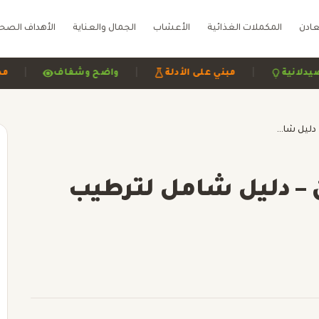
عادن
المكملات الغذائية
الأعشاب
الجمال والعناية
الأهداف الصح
|
|
اجعة صيدلانية
مبني على الأدلة
واضح وشفاف
منع الجفاف في رمضان – دليل شامل لترطيب الجسم وصحة الصائم
– دليل شامل لترطيب