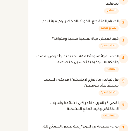
1
تجاهلها
المعادن
الصيام المتقطع: الفوائد، المخاطر، وكيفية البدء
2
نصائح صحية
كيف نعيش حياة نفسية صحية ومتوازنة؟
3
نصائح صحية
الحديد: فوائده، والأطعمة الغنية به، وأعراض نقصه،
4
والمكملات، وكيفية تحسين امتصاصه
المعادن
هل تعانين من تورّم لا يتحسّن؟ قد يكون السبب
5
مختلفًا عمّا تتوقعين
نصائح صحية
نقص فيتامين د الأعراض الشائعة وأسباب
6
الانخفاض وكيف تعالج المشكلة
الفيتامينات
تواجه صعوبة في النوم؟ إليك بعض النصائح لك.
7