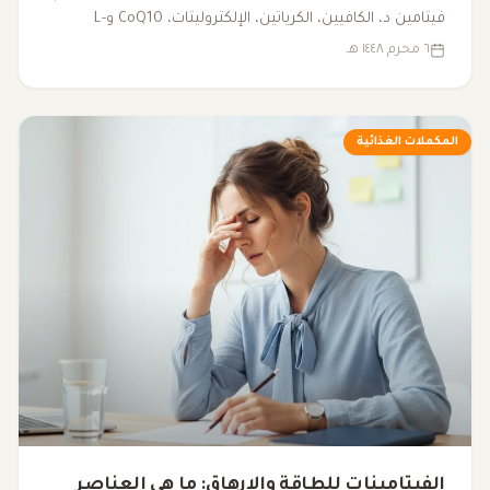
فيتامين د، الكافيين، الكرياتين، الإلكتروليتات، CoQ10 وL-
carnitine. يوضح هذا المقال متى قد تساعد، ومتى يكون
٦ محرم ١٤٤٨ هـ
فحص سبب التعب أهم من تناول المكملات.
المكملات الغذائية
الفيتامينات للطاقة والإرهاق: ما هي العناصر