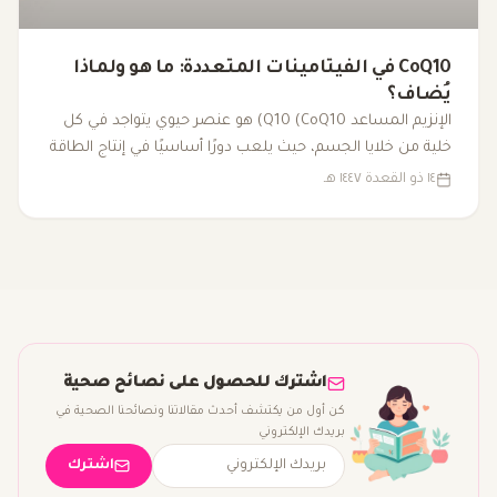
CoQ10 في الفيتامينات المتعددة: ما هو ولماذا
يُضاف؟
الإنزيم المساعد Q10 (CoQ10) هو عنصر حيوي يتواجد في كل
خلية من خلايا الجسم، حيث يلعب دورًا أساسيًا في إنتاج الطاقة
داخل الميتوكوندريا. مع تقدم العمر أو بسبب بعض العوامل
١٤ ذو القعدة ١٤٤٧ هـ
الصحية، قد تنخفض مستوياته، مما يؤدي إلى التعب وانخفاض
الأداء البدني. لذا، يُضاف CoQ10 إلى الفيتامينات المتعددة كجزء
من مزيج شامل لتعزيز الطاقة ودعم الصحة العامة.
اشترك للحصول على نصائح صحية
كن أول من يكتشف أحدث مقالاتنا ونصائحنا الصحية في
بريدك الإلكتروني
اشترك