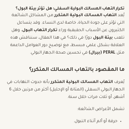
تكرار التهاب المسالك البولية السفلي: هل تؤثر بيئة البول؟
يُعد
التهاب المسالك البولية المتكرر
من المشاكل الشائعة
التي تؤثر على جودة الحياة، خاصة لدى النساء. وقد يتساءل
الكثيرون عن الأسباب الحقيقية وراء
تكرار التهاب البول
، وهل
تلعب
بيئة البول
دورًا في ذلك؟ في هذا المقال، سنناقش هذه
العلاقة بشكل علمي مبسط، مع توضيح دور العوامل الداعمة
مثل
PERAL (بيرال)
في تحسين صحة الجهاز البولي.
ما المقصود بالتهاب المسالك المتكرر؟
يُعرف
التهاب المسالك البولية المتكرر
بأنه حدوث التهابات في
الجهاز البولي السفلي (المثانة أو الإحليل) أكثر من مرتين خلال 6
أشهر، أو ثلاث مرات خلال سنة.
تشمل الأعراض الشائعة:
حرقة أو ألم أثناء التبول.