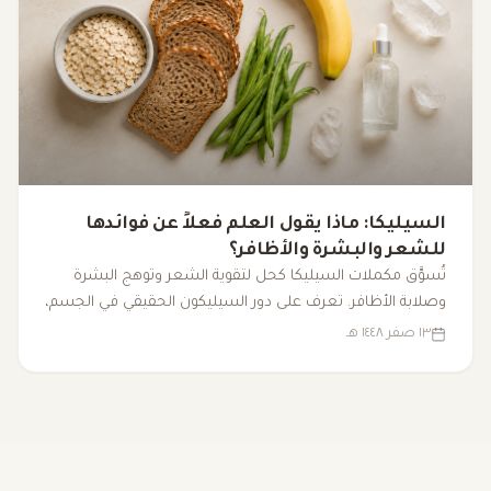
السيليكا: ماذا يقول العلم فعلاً عن فوائدها
للشعر والبشرة والأظافر؟
تُسوَّق مكملات السيليكا كحل لتقوية الشعر وتوهج البشرة
وصلابة الأظافر. تعرف على دور السيليكون الحقيقي في الجسم،
مصادره الغذائية، وما تقوله الأبحاث فعلاً.
١٣ صفر ١٤٤٨ هـ