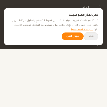
الأعشاب الطبية
نحن نقدّر خصوصيتك
الجمال والعناية
نستخدم ملفات تعريف الارتباط لتحسين تجربة التصفح وتحليل حركة المرور.
بالنقر على "قبول الكل"، فإنك توافق على استخدامنا لملفات تعريف الارتباط.
اقرأ
سياسة الخصوصية
الأهداف الصحية
رفض
قبول الكل
كل الأهداف الصحية
نصائح صحية
الأدوات
حاسبة BMI
حاسبة الإباضة
حاسبة الحمل