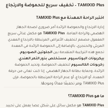
TAMIXID Plus – تخفيف سريع للحموضة والارتجاع
اختبر الراحة المهدئة مع TAMIXID Plus
إدارة الارتجاع والحموضة الزائدة أمر ضروري لصحة الجهاز
الهضمي والراحة العامة.
TAMIXID Plus
هو مكمل غذائي سريع
المفعول مصمم لتخفيف الأعراض المرتبطة بالارتجاع المعدي
المريئي والحنجري، بالإضافة إلى الحموضة الزائدة في المعدة.
تجمع هذه التركيبة المتقدمة بين
الجلوتين الصوديوم
،
بيكربونات البوتاسيوم
،
مستخلص بذور التمر الهندي
،
و
كربونات الكالسيوم
لتخفيف الحموضة، وتحيد الحموضة
الزائدة، وحماية بطانة الجهاز الهضمي. إذا كنت تعاني من حرقة
المعدة، أو الارتجاع، أو عدم الراحة المرتبطة بالحموضة، فإن
TAMIXID Plus يوفر تخفيفًا فعالًا وموجهًا.
ما هو TAMIXID Plus؟
TAMIXID Plus
هو مكمل سائل على شكل عصا يعمل على تحييد