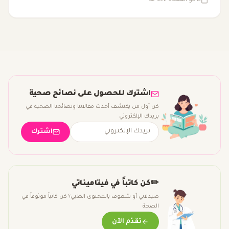
الصحية، قد تنخفض مستوياته، مما يؤدي إلى التعب وانخفاض
الأداء البدني. لذا، يُضاف CoQ10 إلى الفيتامينات المتعددة كجزء
من مزيج شامل لتعزيز الطاقة ودعم الصحة العامة.
اشترك للحصول على نصائح صحية
كن أول من يكتشف أحدث مقالاتنا ونصائحنا الصحية في
بريدك الإلكتروني
اشترك
✏️
كن كاتباً في فيتاميناتي
صيدلاني أو شغوف بالمحتوى الطبي؟ كن كاتباً موثوقاً في
الصحة
تقدّم الآن