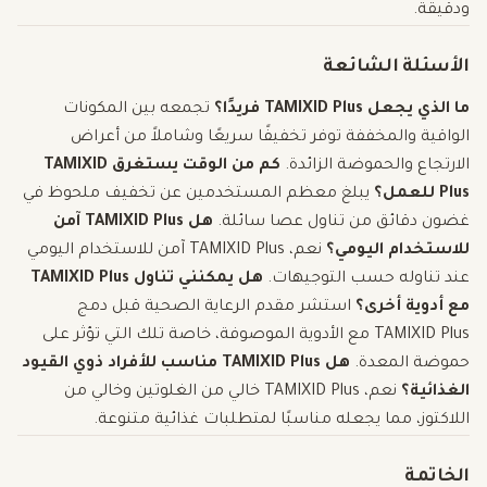
ودقيقة.
الأسئلة الشائعة
ما الذي يجعل TAMIXID Plus فريدًا؟
تجمعه بين المكونات
الواقية والمخففة توفر تخفيفًا سريعًا وشاملاً من أعراض
الارتجاع والحموضة الزائدة.
كم من الوقت يستغرق TAMIXID
Plus للعمل؟
يبلغ معظم المستخدمين عن تخفيف ملحوظ في
غضون دقائق من تناول عصا سائلة.
هل TAMIXID Plus آمن
للاستخدام اليومي؟
نعم، TAMIXID Plus آمن للاستخدام اليومي
عند تناوله حسب التوجيهات.
هل يمكنني تناول TAMIXID Plus
مع أدوية أخرى؟
استشر مقدم الرعاية الصحية قبل دمج
TAMIXID Plus مع الأدوية الموصوفة، خاصة تلك التي تؤثر على
حموضة المعدة.
هل TAMIXID Plus مناسب للأفراد ذوي القيود
الغذائية؟
نعم، TAMIXID Plus خالي من الغلوتين وخالي من
اللاكتوز، مما يجعله مناسبًا لمتطلبات غذائية متنوعة.
الخاتمة