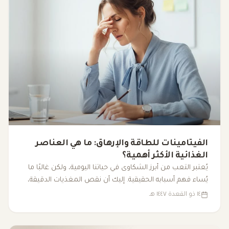
الفيتامينات للطاقة والإرهاق: ما هي العناصر
الغذائية الأكثر أهمية؟
يُعتبر التعب من أبرز الشكاوى في حياتنا اليومية، ولكن غالبًا ما
يُساء فهم أسبابه الحقيقية. إليك أن نقص المغذيات الدقيقة،
مثل الفيتامينات والمعادن الأساسية، يمكن أن يكون له تأثير
١٤ ذو القعدة ١٤٤٧ هـ
كبير على مستوى الطاقة لدينا، مما يؤدي إلى شعور مستمر
بالتعب. فهم كيفية تأثير هذه العناصر على الجسم يساعدنا في