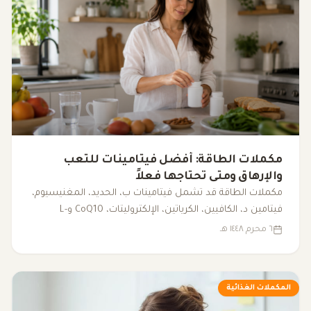
مكملات الطاقة: أفضل فيتامينات للتعب
والإرهاق ومتى تحتاجها فعلاً
مكملات الطاقة قد تشمل فيتامينات ب، الحديد، المغنيسيوم،
فيتامين د، الكافيين، الكرياتين، الإلكتروليتات، CoQ10 وL-
carnitine. يوضح هذا المقال متى قد تساعد، ومتى يكون
٦ محرم ١٤٤٨ هـ
فحص سبب التعب أهم من تناول المكملات.
المكملات الغذائية