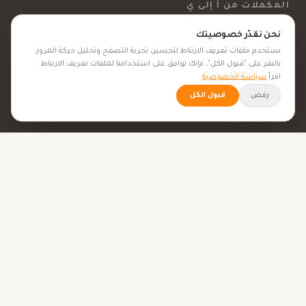
المكملات من أ إلى ي
نحن نقدّر خصوصيتك
الفيتامينات
نستخدم ملفات تعريف الارتباط لتحسين تجربة التصفح وتحليل حركة المرور.
المعادن
بالنقر على "قبول الكل"، فإنك توافق على استخدامنا لملفات تعريف الارتباط.
اقرأ
سياسة الخصوصية
المكملات الغذائية
رفض
قبول الكل
الأعشاب الطبية
الجمال والعناية
الأهداف الصحية
كل الأهداف الصحية
نصائح صحية
الأدوات