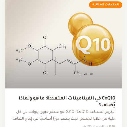
الكشف عن الأسباب الكامنة وراء الإرهاق غير المبرر.
المكملات الغذائية
CoQ10 في الفيتامينات المتعددة: ما هو ولماذا
يُضاف؟
الإنزيم المساعد Q10 (CoQ10) هو عنصر حيوي يتواجد في كل
خلية من خلايا الجسم، حيث يلعب دورًا أساسيًا في إنتاج الطاقة
داخل الميتوكوندريا. مع تقدم العمر أو بسبب بعض العوامل
١٤ ذو القعدة ١٤٤٧ هـ