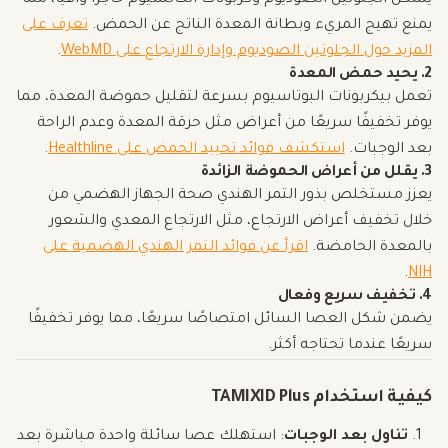
يشكل الجلوتين الصوديوم وكربونات الكالسيوم حاجزًا واقيًا، مما
يمنع تهيج المريء وبطانة المعدة الناتج عن الحمض.
تعرف على
المزيد حول الجلوتين الصوديوم وإدارة الارتجاع على WebMD
.
2. يحيد حمض المعدة
تعمل بيكربونات البوتاسيوم بسرعة لتقليل حموضة المعدة، مما
يوفر تخفيفًا سريعًا من أعراض مثل حرقة المعدة وعدم الراحة
بعد الوجبات.
استكشف فوائد تحييد الحمض على Healthline
.
3. يقلل من أعراض الحموضة الزائدة
يعزز مستخلص بذور التمر الهندي صحة الجهاز الهضمي من
خلال تخفيف أعراض الارتجاع، مثل الارتجاع المعدي والشعور
بالمعدة الحامضة.
اقرأ عن فوائد التمر الهندي الهضمية على
.
NIH
4. تخفيف سريع وفعال
يضمن شكل العصا السائل امتصاصًا سريعًا، مما يوفر تخفيفًا
سريعًا عندما تحتاجه أكثر.
كيفية استخدام TAMIXID Plus
تناول بعد الوجبات
: استهلك عصا سائلة واحدة مباشرة بعد