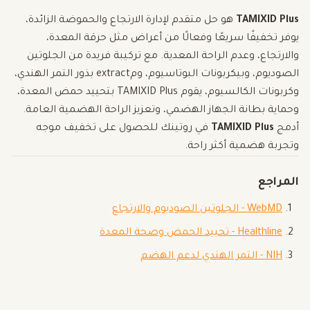
TAMIXID Plus
هو حل متقدم لإدارة الارتجاع والحموضة الزائدة،
يوفر تخفيفًا سريعًا وفعالًا من أعراض مثل حرقة المعدة،
والارتجاع، وعدم الراحة المعدية. مع تركيبة فريدة من الجلوتين
الصوديوم، وبيكربونات البوتاسيوم، ومextract بذور التمر الهندي،
وكربونات الكالسيوم، يقوم TAMIXID Plus بتحييد حمض المعدة،
وحماية بطانة الجهاز الهضمي، وتعزيز الراحة الهضمية العامة.
أدمج
TAMIXID Plus
في روتينك للحصول على تخفيف موجه
وتجربة هضمية أكثر راحة.
المراجع
WebMD - الجلوتين الصوديوم والارتجاع
Healthline - تحييد الحمض وصحة المعدة
NIH - التمر الهندي لدعم الهضم