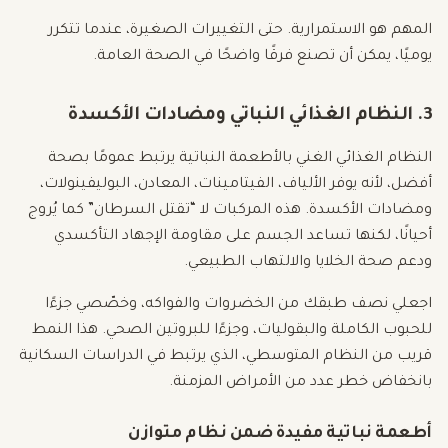
المهم هو الاستمرارية. حتى التغييرات الصغيرة، عندما تتكرر
يوميًا، يمكن أن تصنع فرقًا واضحًا في الصحة العامة.
3. النظام الغذائي النباتي ومضادات الأكسدة
النظام الغذائي الغني بالأطعمة النباتية يرتبط عمومًا بصحة
أفضل، لأنه يوفر الألياف، الفيتامينات، المعادن، البوليفينولات،
ومضادات الأكسدة. هذه المركبات لا “تقتل السرطان” كما يُروج
أحيانًا، لكنها تساعد الجسم على مقاومة الإجهاد التأكسدي
ودعم صحة الخلايا والالتهاب الطبيعي.
اجعلي نصف طبقك من الخضروات والفواكه، وخصّصي جزءًا
للحبوب الكاملة والبقوليات، وجزءًا للبروتين الصحي. هذا النمط
قريب من النظام المتوسطي، الذي يرتبط في الدراسات السكانية
بانخفاض خطر عدد من الأمراض المزمنة.
أطعمة نباتية مفيدة ضمن نظام متوازن