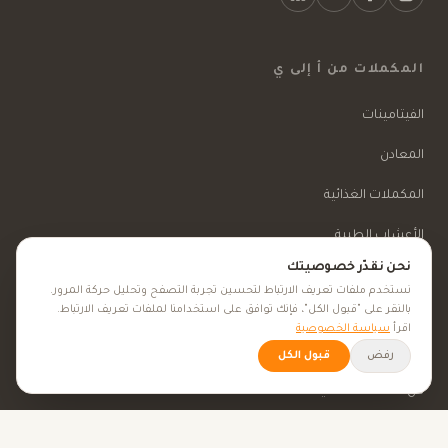
المكملات من أ إلى ي
الفيتامينات
المعادن
المكملات الغذائية
الأعشاب الطبية
نحن نقدّر خصوصيتك
الجمال والعناية
نستخدم ملفات تعريف الارتباط لتحسين تجربة التصفح وتحليل حركة المرور.
بالنقر على "قبول الكل"، فإنك توافق على استخدامنا لملفات تعريف الارتباط.
اقرأ
سياسة الخصوصية
الأهداف الصحية
رفض
قبول الكل
كل الأهداف الصحية
نصائح صحية