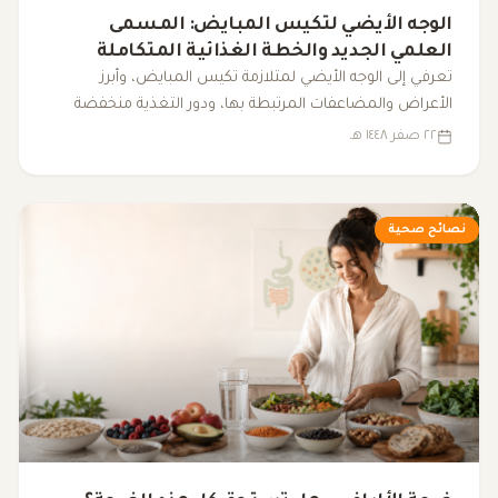
الوجه الأيضي لتكيس المبايض: المسمى
العلمي الجديد والخطة الغذائية المتكاملة
لضبط الهرمونات
تعرفي إلى الوجه الأيضي لمتلازمة تكيس المبايض، وأبرز
الأعراض والمضاعفات المرتبطة بها، ودور التغذية منخفضة
المؤشر الجلايسيمي، والرياضة، والنوم، والمكملات الغذائية في
٢٢ صفر ١٤٤٨ هـ
دعم التوازن الهرموني وتحسين نمط الحياة.
نصائح صحية