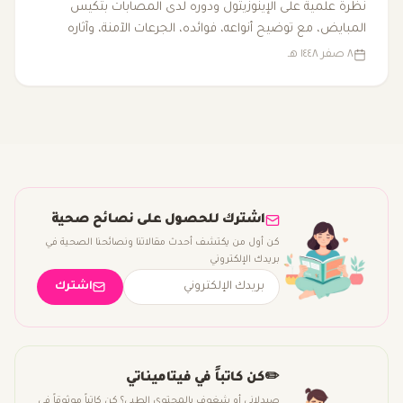
نظرة علمية على الإينوزيتول ودوره لدى المصابات بتكيس
المبايض، مع توضيح أنواعه، فوائده، الجرعات الآمنة، وآثاره
الجانبية.
٨ صفر ١٤٤٨ هـ
اشترك للحصول على نصائح صحية
كن أول من يكتشف أحدث مقالاتنا ونصائحنا الصحية في
بريدك الإلكتروني
اشترك
✏️
كن كاتباً في فيتاميناتي
صيدلاني أو شغوف بالمحتوى الطبي؟ كن كاتباً موثوقاً في