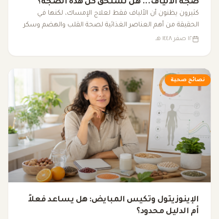
ضجة الألياف... هل تستحق كل هذه الضجة؟
كثيرون يظنون أن الألياف فقط لعلاج الإمساك، لكنها في
الحقيقة من أهم العناصر الغذائية لصحة القلب والهضم وسكر
الدم والبكتيريا النافعة.
١٢ صفر ١٤٤٨ هـ
نصائح صحية
الإينوزيتول وتكيس المبايض: هل يساعد فعلاً
أم الدليل محدود؟