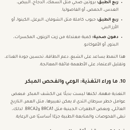
ربع الطبق:
بروتين صحي مثل السمك، الدجاج، البيض،
العدس، الحمص، أو الفاصوليا.
ربع الطبق:
حبوب كاملة مثل الشوفان، البرغل، الكينوا، أو
الأرز البني.
دهون صحية:
كمية معتدلة من زيت الزيتون، المكسرات،
البذور، أو الأفوكادو.
هذا النمط يساعد على الشبع، دعم الطاقة، تحسين جودة الغذاء،
وتقليل الاعتماد على الأطعمة فائقة المعالجة.
10. ما وراء التغذية: الوعي والفحص المبكر
التغذية مهمة، لكنها ليست بديلًا عن الكشف المبكر. فبعض
عوامل خطر سرطان الثدي لا يمكن تغييرها، مثل العمر، التاريخ
العائلي، وبعض الطفرات الجينية مثل BRCA1 وBRCA2. لذلك،
تبقى الفحوصات والمتابعة الطبية جزءًا أساسيًا من الرعاية.