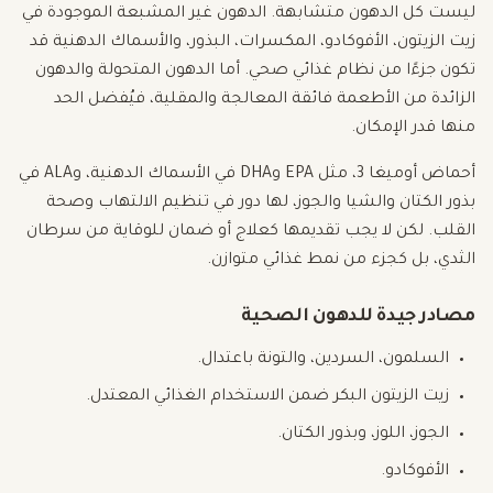
ليست كل الدهون متشابهة. الدهون غير المشبعة الموجودة في
زيت الزيتون، الأفوكادو، المكسرات، البذور، والأسماك الدهنية قد
تكون جزءًا من نظام غذائي صحي. أما الدهون المتحولة والدهون
الزائدة من الأطعمة فائقة المعالجة والمقلية، فيُفضل الحد
منها قدر الإمكان.
أحماض أوميغا 3، مثل EPA وDHA في الأسماك الدهنية، وALA في
بذور الكتان والشيا والجوز، لها دور في تنظيم الالتهاب وصحة
القلب. لكن لا يجب تقديمها كعلاج أو ضمان للوقاية من سرطان
الثدي، بل كجزء من نمط غذائي متوازن.
مصادر جيدة للدهون الصحية
السلمون، السردين، والتونة باعتدال.
زيت الزيتون البكر ضمن الاستخدام الغذائي المعتدل.
الجوز، اللوز، وبذور الكتان.
الأفوكادو.