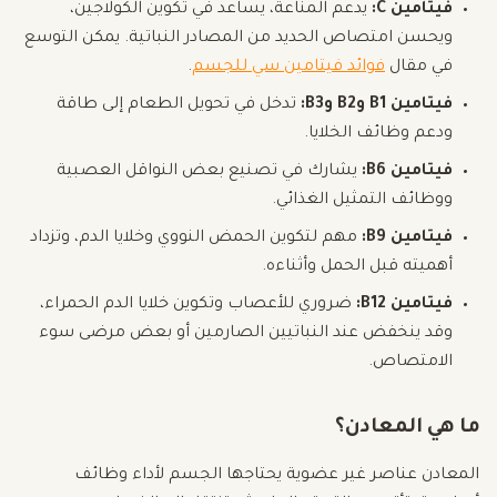
فيتامين C:
يدعم المناعة، يساعد في تكوين الكولاجين،
ويحسن امتصاص الحديد من المصادر النباتية. يمكن التوسع
في مقال
فوائد فيتامين سي للجسم
.
فيتامين B1 وB2 وB3:
تدخل في تحويل الطعام إلى طاقة
ودعم وظائف الخلايا.
فيتامين B6:
يشارك في تصنيع بعض النواقل العصبية
ووظائف التمثيل الغذائي.
فيتامين B9:
مهم لتكوين الحمض النووي وخلايا الدم، وتزداد
أهميته قبل الحمل وأثناءه.
فيتامين B12:
ضروري للأعصاب وتكوين خلايا الدم الحمراء،
وقد ينخفض عند النباتيين الصارمين أو بعض مرضى سوء
الامتصاص.
ما هي المعادن؟
المعادن عناصر غير عضوية يحتاجها الجسم لأداء وظائف