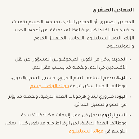
المعادن الصغرى
المعادن الصغرى، أو المعادن النادرة، يحتاجها الجسم بكميات
صغيرة جدا، لكنها ضرورية لوظائف دقيقة. من أهمها الحديد،
الزنك، اليود، السيلينيوم، النحاس، المنغنيز، الكروم،
والموليبدينوم.
الحديد:
يدخل في تكوين الهيموغلوبين المسؤول عن نقل
الأكسجين في الدم، ونقصه قد يسبب فقر الدم.
الزنك:
يدعم المناعة، التئام الجروح، حاستي الشم والتذوق،
ووظائف الخلايا. يمكن قراءة
فوائد الزنك للجسم
.
اليود:
ضروري لإنتاج هرمونات الغدة الدرقية، ونقصه قد يؤثر
في النمو والتمثيل الغذائي.
السيلينيوم:
يدخل في عمل إنزيمات مضادة للأكسدة
ووظائف الغدة الدرقية، لكن الإفراط فيه قد يكون ضارا. يمكن
التوسع في
فوائد السيلينيوم
.