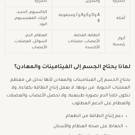
بالحرارة
والتخزين
بالحرارة
الكالسيوم، الحديد،
A وD وE وK وC ومجموعة
أمثلة
الزنك، المغنيسيوم،
B
اليود
الطاقة، المناعة،
العظام، الدم،
أدوار
الأعصاب، مضادات
السوائل، العضلات،
رئيسية
الأكسدة
الأعصاب
لماذا يحتاج الجسم إلى الفيتامينات والمعادن؟
يحتاج الجسم إلى الفيتامينات والمعادن لأنها تدخل في معظم
العمليات الحيوية. من دونها، لا يعمل إنتاج الطاقة بكفاءة، ولا
تتكون خلايا الدم بصورة طبيعية، ولا تحصل الأعصاب والعضلات
والعظام على الدعم المطلوب.
دعم إنتاج الطاقة من الطعام.
الحفاظ على صحة العظام والأسنان.