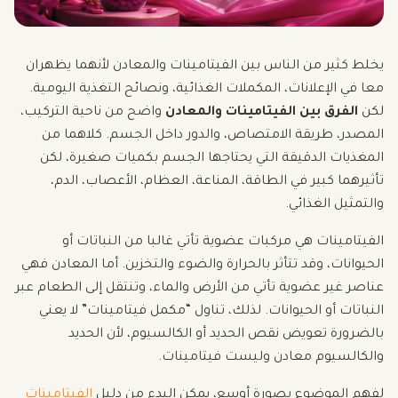
يخلط كثير من الناس بين الفيتامينات والمعادن لأنهما يظهران
معا في الإعلانات، المكملات الغذائية، ونصائح التغذية اليومية.
لكن
الفرق بين الفيتامينات والمعادن
واضح من ناحية التركيب،
المصدر، طريقة الامتصاص، والدور داخل الجسم. كلاهما من
المغذيات الدقيقة التي يحتاجها الجسم بكميات صغيرة، لكن
تأثيرهما كبير في الطاقة، المناعة، العظام، الأعصاب، الدم،
والتمثيل الغذائي.
الفيتامينات هي مركبات عضوية تأتي غالبا من النباتات أو
الحيوانات، وقد تتأثر بالحرارة والضوء والتخزين. أما المعادن فهي
عناصر غير عضوية تأتي من الأرض والماء، وتنتقل إلى الطعام عبر
النباتات أو الحيوانات. لذلك، تناول “مكمل فيتامينات” لا يعني
بالضرورة تعويض نقص الحديد أو الكالسيوم، لأن الحديد
والكالسيوم معادن وليست فيتامينات.
لفهم الموضوع بصورة أوسع، يمكن البدء من دليل
الفيتامينات