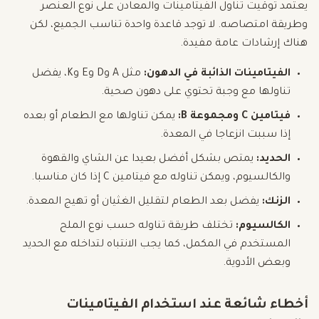
يعتمد توقيت تناول الفيتامينات والمعادن على نوع العنصر
وطريقة امتصاصه. لا توجد قاعدة واحدة تناسب الجميع، لكن
هناك إرشادات عامة مفيدة.
الفيتامينات الذائبة في الدهون:
مثل A وD وE وK، يفضل
تناولها مع وجبة تحتوي على دهون صحية.
فيتامين C ومجموعة B:
يمكن تناولها مع الطعام أو بعده
إذا سببت انزعاجا في المعدة.
الحديد:
يمتص بشكل أفضل بعيدا عن الشاي والقهوة
والكالسيوم، ويمكن تناوله مع فيتامين C إذا كان مناسبا.
الزنك:
يفضل بعد الطعام لتقليل الغثيان أو تهيج المعدة.
الكالسيوم:
تختلف طريقة تناوله حسب نوع الملح
المستخدم في المكمل، كما يجب الانتباه لتداخله مع الحديد
وبعض الأدوية.
أخطاء شائعة عند استخدام الفيتامينات