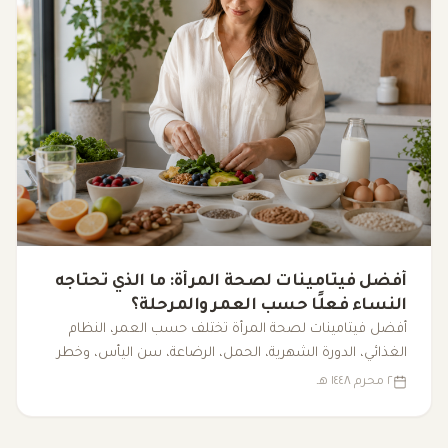
أفضل فيتامينات لصحة المرأة: ما الذي تحتاجه
النساء فعلًا حسب العمر والمرحلة؟
أفضل فيتامينات لصحة المرأة تختلف حسب العمر، النظام
الغذائي، الدورة الشهرية، الحمل، الرضاعة، سن اليأس، وخطر
النقص. هذا الدليل يوضح ما تحتاجه النساء فعلًا، وما الذي قد
٢ محرم ١٤٤٨ هـ
يكون مبالغًا فيه.