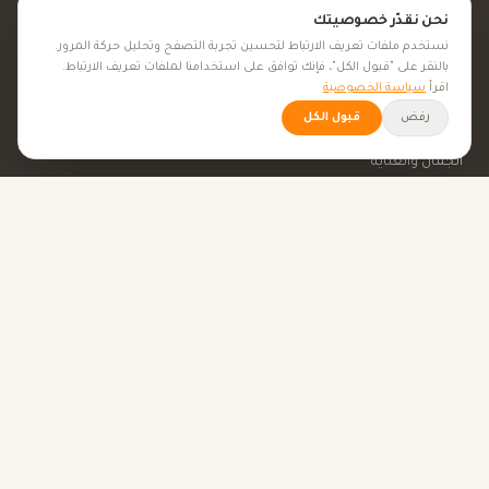
نحن نقدّر خصوصيتك
المعادن
نستخدم ملفات تعريف الارتباط لتحسين تجربة التصفح وتحليل حركة المرور.
بالنقر على "قبول الكل"، فإنك توافق على استخدامنا لملفات تعريف الارتباط.
المكملات الغذائية
اقرأ
سياسة الخصوصية
رفض
قبول الكل
الأعشاب الطبية
الجمال والعناية
الأهداف الصحية
كل الأهداف الصحية
نصائح صحية
الأدوات
حاسبة BMI