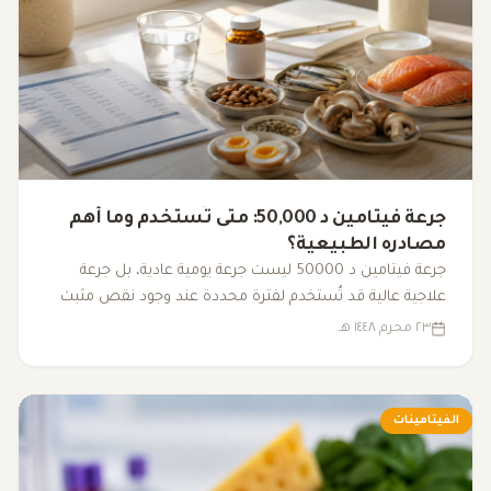
جرعة فيتامين د 50,000: متى تُستخدم وما أهم
مصادره الطبيعية؟
جرعة فيتامين د 50000 ليست جرعة يومية عادية، بل جرعة
علاجية عالية قد تُستخدم لفترة محددة عند وجود نقص مثبت
بالتحليل وتحت إشراف طبي. تعرف على طريقة استخدامها
٢٣ محرم ١٤٤٨ هـ
ومصادر فيتامين د الطبيعية.
الفيتامينات