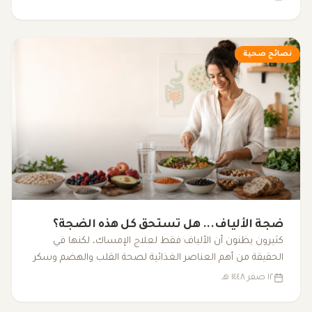
دعم التوازن الهرموني وتحسين نمط الحياة.
نصائح صحية
ضجة الألياف... هل تستحق كل هذه الضجة؟
كثيرون يظنون أن الألياف فقط لعلاج الإمساك، لكنها في
الحقيقة من أهم العناصر الغذائية لصحة القلب والهضم وسكر
الدم والبكتيريا النافعة.
١٢ صفر ١٤٤٨ هـ