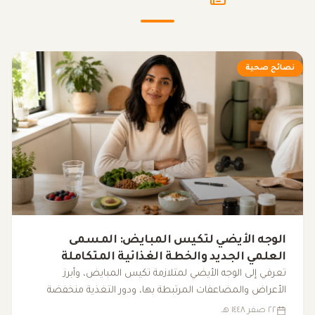
نصائح صحية
الوجه الأيضي لتكيس المبايض: المسمى
العلمي الجديد والخطة الغذائية المتكاملة
لضبط الهرمونات
تعرفي إلى الوجه الأيضي لمتلازمة تكيس المبايض، وأبرز
الأعراض والمضاعفات المرتبطة بها، ودور التغذية منخفضة
المؤشر الجلايسيمي، والرياضة، والنوم، والمكملات الغذائية في
٢٢ صفر ١٤٤٨ هـ