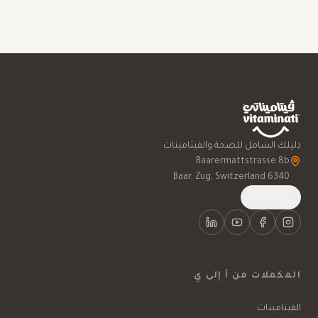
دليلك الشامل للصحة والفيتامينات
6340 Baar, Zug, Switzerland
English
المكملات من أ إلى ي
الفيتامينات