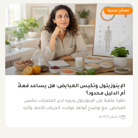
نصائح صحية
الإينوزيتول وتكيس المبايض: هل يساعد فعلاً
أم الدليل محدود؟
نظرة علمية على الإينوزيتول ودوره لدى المصابات بتكيس
المبايض، مع توضيح أنواعه، فوائده، الجرعات الآمنة، وآثاره
الجانبية.
٨ صفر ١٤٤٨ هـ