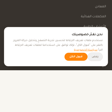
المعادن
المكملات الغذائية
الأعشاب الطبية
نحن نقدّر خصوصيتك
الجمال والعناية
نستخدم ملفات تعريف الارتباط لتحسين تجربة التصفح وتحليل حركة المرور.
بالنقر على "قبول الكل"، فإنك توافق على استخدامنا لملفات تعريف الارتباط.
اقرأ
سياسة الخصوصية
الأهداف الصحية
رفض
قبول الكل
كل الأهداف الصحية
نصائح صحية
الأدوات
حاسبة BMI