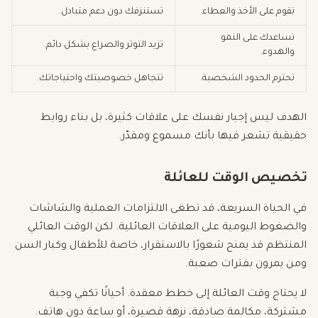
تقوم على الأخذ والعطاء.
تستنزفك دون دعم متبادل.
تساعدك على النمو
تزيد التوتر والصراع بشكل دائم.
والهدوء.
تحترم الحدود الشخصية.
تتجاهل خصوصيتك واحتياجاتك.
الهدف ليس إجبار نفسك على علاقات كثيرة، بل بناء روابط
حقيقية تشعر فيها بأنك مسموع ومقدّر.
تخصيص الوقت للعائلة
في الحياة السريعة، قد تطغى الالتزامات العملية والشاشات
والضغوط اليومية على العلاقات العائلية. لكن الوقت العائلي
المنتظم قد يمنح شعورًا بالاستقرار، خاصة للأطفال وكبار السن
ومن يمرون بفترات صعبة.
لا يحتاج وقت العائلة إلى خطط معقدة. أحيانًا تكفي وجبة
مشتركة، مكالمة صادقة، نزهة قصيرة، أو ساعة دون هاتف.