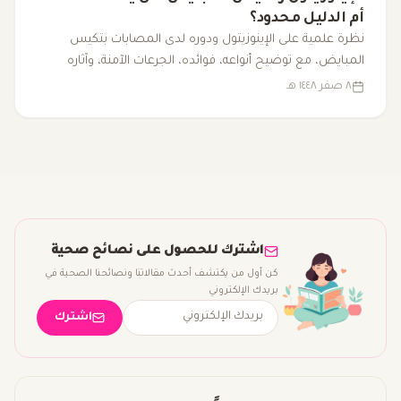
أم الدليل محدود؟
نظرة علمية على الإينوزيتول ودوره لدى المصابات بتكيس
المبايض، مع توضيح أنواعه، فوائده، الجرعات الآمنة، وآثاره
الجانبية.
٨ صفر ١٤٤٨ هـ
اشترك للحصول على نصائح صحية
كن أول من يكتشف أحدث مقالاتنا ونصائحنا الصحية في
بريدك الإلكتروني
اشترك