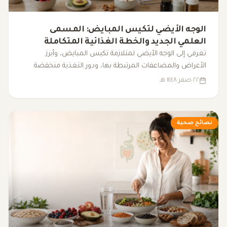
الوجه الأيضي لتكيس المبايض: المسمى
العلمي الجديد والخطة الغذائية المتكاملة
لضبط الهرمونات
تعرفي إلى الوجه الأيضي لمتلازمة تكيس المبايض، وأبرز
الأعراض والمضاعفات المرتبطة بها، ودور التغذية منخفضة
المؤشر الجلايسيمي، والرياضة، والنوم، والمكملات الغذائية في
٢٢ صفر ١٤٤٨ هـ
دعم التوازن الهرموني وتحسين نمط الحياة.
نصائح صحية