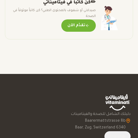
✏️
كن كاتباً في فيتاميناتي
صيدلاني أو شغوف بالمحتوى الطبي؟ كن كاتباً موثوقاً في
الصحة
تقدّم الآن
دليلك الشامل للصحة والفيتامينات
6340 Baar, Zug, Switzerland
English