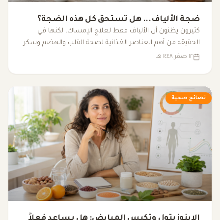
ضجة الألياف... هل تستحق كل هذه الضجة؟
كثيرون يظنون أن الألياف فقط لعلاج الإمساك، لكنها في
الحقيقة من أهم العناصر الغذائية لصحة القلب والهضم وسكر
الدم والبكتيريا النافعة.
١٢ صفر ١٤٤٨ هـ
نصائح صحية
الإينوزيتول وتكيس المبايض: هل يساعد فعلاً