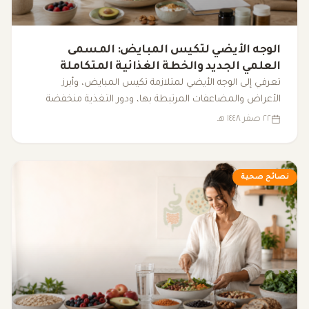
الوجه الأيضي لتكيس المبايض: المسمى
العلمي الجديد والخطة الغذائية المتكاملة
لضبط الهرمونات
تعرفي إلى الوجه الأيضي لمتلازمة تكيس المبايض، وأبرز
الأعراض والمضاعفات المرتبطة بها، ودور التغذية منخفضة
المؤشر الجلايسيمي، والرياضة، والنوم، والمكملات الغذائية في
٢٢ صفر ١٤٤٨ هـ
دعم التوازن الهرموني وتحسين نمط الحياة.
نصائح صحية