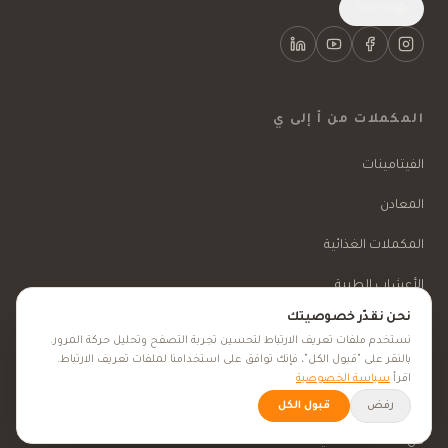
English
المكملات من أ إلى ي
الفيتامينات
المعادن
المكملات الغذائية
الأعشاب الطبية
نحن نقدّر خصوصيتك
الجمال والعناية
نستخدم ملفات تعريف الارتباط لتحسين تجربة التصفح وتحليل حركة المرور.
بالنقر على "قبول الكل"، فإنك توافق على استخدامنا لملفات تعريف الارتباط.
اقرأ
سياسة الخصوصية
الأهداف الصحية
رفض
قبول الكل
كل الأهداف الصحية