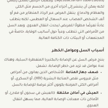
(
Mycobacterium tuberculosis
)، ويصيب الرئتين بشكل رئيسي
لكنه يمكن أن ينتشر إلى أجزاء أخرى من الجسم مثل الكلى
والعظام والدماغ. ينتقل المرض عبر الرذاذ المتطاير من فم أو
أنف الشخص المصاب عند السعال أو العطس، لكنه يتطلب
عادةً تعرضًا مطولًا للمريض ليحدث انتقال العدوى. ويعد السل
من الأمراض التي تتطلب وعياً حول أساليب الوقاية، خاصةً في
المجتمعات أو البيئات ذات الكثافة العالية.
أسباب السل وعوامل الخطر
ينتج مرض السل عن الإصابة بالبكتيريا المتفطرة السلية، وهناك
عدة عوامل قد تزيد من خطر الإصابة، تشمل:
ضعف جهاز المناعة
: الأشخاص الذين يعانون من أمراض
مثل فيروس نقص المناعة البشرية (HIV)، أو السكري، أو
أمراض الكلى المزمنة يكونون أكثر عرضة للإصابة بالسل.
العيش في أماكن مكتظة
: كالعيش في سجون أو ملاجئ، أو
الأماكن ذات معدلات الإصابة العالية، مما يسهل انتقال
العدوى.