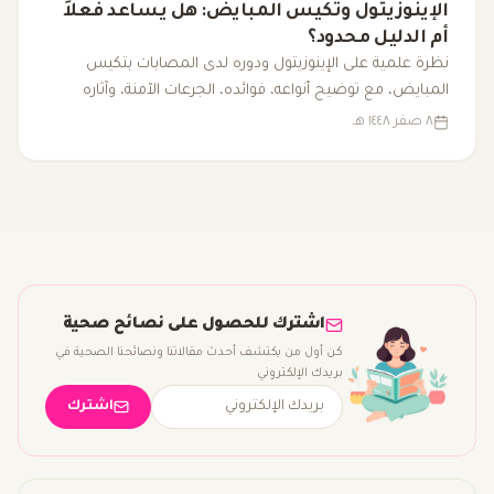
الإينوزيتول وتكيس المبايض: هل يساعد فعلاً
أم الدليل محدود؟
نظرة علمية على الإينوزيتول ودوره لدى المصابات بتكيس
المبايض، مع توضيح أنواعه، فوائده، الجرعات الآمنة، وآثاره
الجانبية.
٨ صفر ١٤٤٨ هـ
اشترك للحصول على نصائح صحية
كن أول من يكتشف أحدث مقالاتنا ونصائحنا الصحية في
بريدك الإلكتروني
اشترك