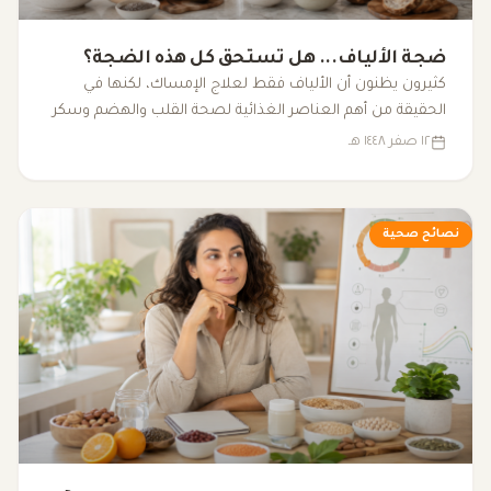
ضجة الألياف... هل تستحق كل هذه الضجة؟
كثيرون يظنون أن الألياف فقط لعلاج الإمساك، لكنها في
الحقيقة من أهم العناصر الغذائية لصحة القلب والهضم وسكر
الدم والبكتيريا النافعة.
١٢ صفر ١٤٤٨ هـ
نصائح صحية