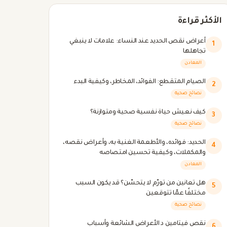
الأكثر قراءة
أعراض نقص الحديد عند النساء: علامات لا ينبغي
1
تجاهلها
المعادن
الصيام المتقطع: الفوائد، المخاطر، وكيفية البدء
2
نصائح صحية
كيف نعيش حياة نفسية صحية ومتوازنة؟
3
نصائح صحية
الحديد: فوائده، والأطعمة الغنية به، وأعراض نقصه،
4
والمكملات، وكيفية تحسين امتصاصه
المعادن
هل تعانين من تورّم لا يتحسّن؟ قد يكون السبب
5
مختلفًا عمّا تتوقعين
نصائح صحية
نقص فيتامين د الأعراض الشائعة وأسباب