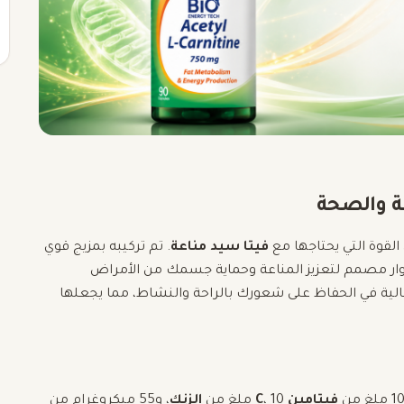
عة والصحة
 القوة التي يحتاجها مع
فيتا سيد مناعة
. تم تركيبه بمزيج قوي
وار مصمم لتعزيز المناعة وحماية جسمك من الأمراض
الية في الحفاظ على شعورك بالراحة والنشاط، مما يجعلها
فيتامين C
، 10 ملغ من
الزنك
، و55 ميكروغرام من