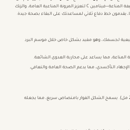
. يلعب كل مكون دورًا حاسمًا في تعزيز وظيفة المناعة—فيتامين C لتعزيز المرونة المناعية العامة، والزنك
، يقدمون خط دفاع ثلاثي لمساعدتك على البقاء بصحة جيدة.
 الدفاعات الطبيعية لجسمك، وهو مفيد بشكل خاص خلال موسم البرد
ة المناعة، مما يساعد على محاربة العدوى الشائعة.
 الإجهاد التأكسدي، مما يدعم الصحة العامة والتعافي.
يوميًا في كوب من الماء (250 مل). يسمح الشكل الفوار بامتصاص سريع، مما يجعله