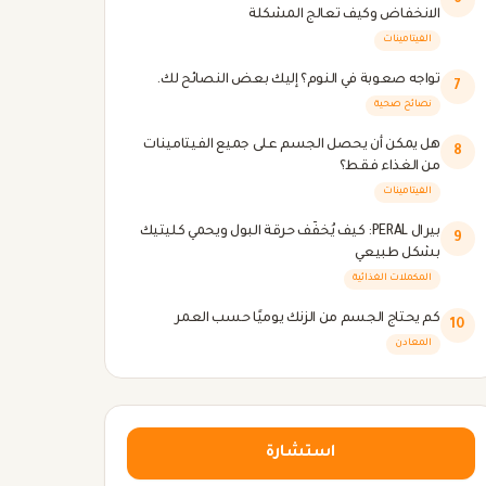
6
الانخفاض وكيف تعالج المشكلة
الفيتامينات
تواجه صعوبة في النوم؟ إليك بعض النصائح لك.
7
نصائح صحية
هل يمكن أن يحصل الجسم على جميع الفيتامينات
8
من الغذاء فقط؟
الفيتامينات
بيرال PERAL: كيف يُخفّف حرقة البول ويحمي كليتيك
9
بشكل طبيعي
المكملات الغذائية
كم يحتاج الجسم من الزنك يوميًا حسب العمر
10
المعادن
استشارة