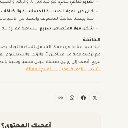
تعزيز مناعي ثلاثي
: مع فيتامين C، والزنك، والسيلينيوم، يوفر نهجًا شاملاً لصحة المناعة.
خالي من المواد المسببة للحساسية والإضافات
:
مما يجعله مناسبًا لمجموعة واسعة من الاحتياجات 
شكل فوار لامتصاص سريع
: ببساطة قم بإذابته 
الخاتمة
فيتا سيد مناعة هو دعمك الشامل للمناعة للبقاء بصحة 
مع تركيبة قوية من فيتامين C، وال
مريح. أضفه إلى روتين صحتك لتبقى محميًا ومليئًا با
الأسباب، الوقاية، وخيارات العلاج الفعالة
أعجبك المحتوى؟ 