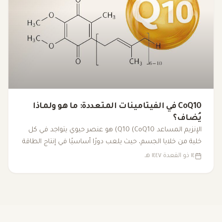
CoQ10 في الفيتامينات المتعددة: ما هو ولماذا
يُضاف؟
الإنزيم المساعد Q10 (CoQ10) هو عنصر حيوي يتواجد في كل
خلية من خلايا الجسم، حيث يلعب دورًا أساسيًا في إنتاج الطاقة
داخل الميتوكوندريا. مع تقدم العمر أو بسبب بعض العوامل
١٤ ذو القعدة ١٤٤٧ هـ
الصحية، قد تنخفض مستوياته، مما يؤدي إلى التعب وانخفاض
الأداء البدني. لذا، يُضاف CoQ10 إلى الفيتامينات المتعددة كجزء
من مزيج شامل لتعزيز الطاقة ودعم الصحة العامة.