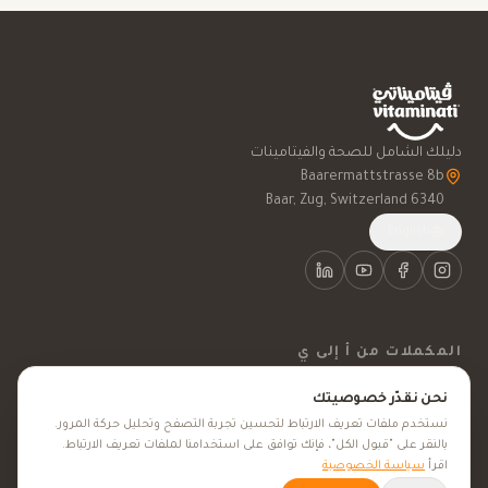
دليلك الشامل للصحة والفيتامينات
6340 Baar, Zug, Switzerland
English
المكملات من أ إلى ي
نحن نقدّر خصوصيتك
الفيتامينات
نستخدم ملفات تعريف الارتباط لتحسين تجربة التصفح وتحليل حركة المرور.
المعادن
بالنقر على "قبول الكل"، فإنك توافق على استخدامنا لملفات تعريف الارتباط.
اقرأ
سياسة الخصوصية