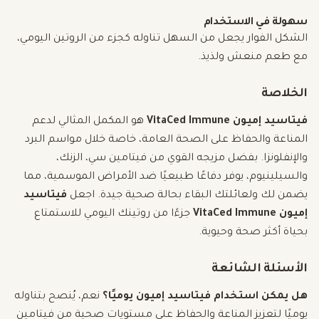
سهولة في الاستخدام
الشكل الفوار يجعل من السهل تناوله كجزء من الروتين اليومي،
مع طعم منعش ولذيذ.
الخلاصة
فيتاسيد إميون VitaCed Immune
هو المكمل المثالي لدعم
المناعة والحفاظ على الصحة العامة، خاصة خلال مواسم البرد
والإنفلونزا. بفضل مزيجه القوي من فيتامين سي، الزنك،
والسيلينيوم، يوفر دفاعًا طبيعيًا ضد الأمراض الموسمية، مما
يضمن لك ولعائلتك البقاء بحالة صحية جيدة. اجعل
فيتاسيد
إميون VitaCed Immune
جزءًا من روتينك اليومي للاستمتاع
بحياة أكثر صحة وحيوية.
الأسئلة الشائعة
هل يمكن استخدام فيتاسيد إميون يوميًا؟
نعم، يُنصح بتناوله
يوميًا لتعزيز المناعة والحفاظ على مستويات صحية من فيتامين