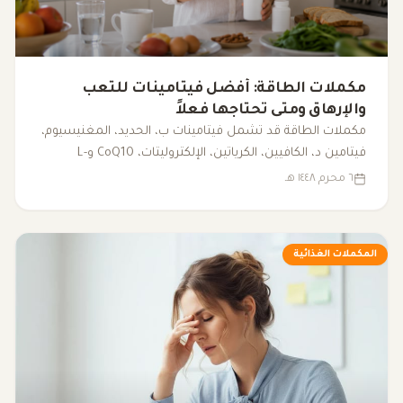
مكملات الطاقة: أفضل فيتامينات للتعب
والإرهاق ومتى تحتاجها فعلاً
مكملات الطاقة قد تشمل فيتامينات ب، الحديد، المغنيسيوم،
فيتامين د، الكافيين، الكرياتين، الإلكتروليتات، CoQ10 وL-
carnitine. يوضح هذا المقال متى قد تساعد، ومتى يكون
٦ محرم ١٤٤٨ هـ
فحص سبب التعب أهم من تناول المكملات.
المكملات الغذائية