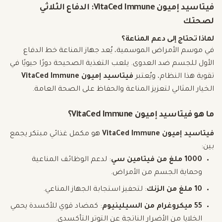
فيتاسيد إميون VitaCed Immune: الدفاع الثلاثي
لصحتك
لماذا تحتاج إلى دعم المناعة؟
في موسم الأمراض الموسمية، يُعد جهاز المناعة خط الدفاع
الأول للجسم ضد العدوى. يلعب التغذية الصحيحة دورًا حيويًا في
تقوية هذا النظام، ويُعتبر
فيتاسيد إميون VitaCed Immune
الخيار المثالي لتعزيز المناعة والحفاظ على الصحة العامة.
ما هو فيتاسيد إميون VitaCed Immune؟
فيتاسيد إميون VitaCed Immune
هو مكمل غذائي مبتكر يجمع
بين:
1000 ملغ من فيتامين سي
: لدعم الوظائف المناعية
وحماية الجسم من الأمراض.
10 ملغ من الزنك
: لتحفيز استجابة الجهاز المناعي.
55 ميكروغرام من السيلينيوم
: كمضاد قوي للأكسدة يحمي
الخلايا من الأضرار الناتجة عن التوتر التأكسدي.