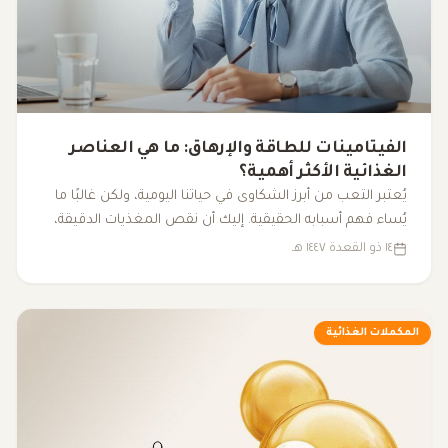
الفيتامينات للطاقة والإرهاق: ما هي العناصر
الغذائية الأكثر أهمية؟
يُعتبر التعب من أبرز الشكاوى في حياتنا اليومية، ولكن غالبًا ما
يُساء فهم أسبابه الحقيقية. إليك أن نقص المغذيات الدقيقة،
مثل الفيتامينات والمعادن الأساسية، يمكن أن يكون له تأثير
١٤ ذو القعدة ١٤٤٧ هـ
كبير على مستوى الطاقة لدينا، مما يؤدي إلى شعور مستمر
بالتعب. فهم كيفية تأثير هذه العناصر على الجسم يساعدنا في
الكشف عن الأسباب الكامنة وراء الإرهاق غير المبرر.
المكملات الغذائية