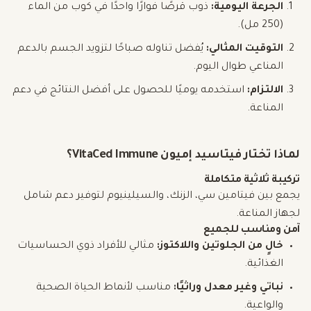
الجرعة اليومية:
ذوب قرصًا فوارًا واحدًا في كوب من الماء
(250 مل).
التوقيت المثالي:
يُفضل تناوله صباحًا لتزويد الجسم بالدعم
المناعي طوال اليوم.
الالتزام:
استخدمه يوميًا للحصول على أفضل النتائج في دعم
المناعة.
لماذا تختار فيتاسيد إميون VitaCed Immune؟
تركيبة ثلاثية متكاملة
يجمع بين فيتامين سي، الزنك، والسيلينيوم لتوفير دعم شامل
لجهاز المناعة.
آمن ومناسب للجميع
خالٍ من الجلوتين واللاكتوز:
مثالي للأفراد ذوي الحساسيات
الغذائية.
نباتي وغير معدل وراثيًا:
مناسب لأنماط الحياة الصحية
والواعية.