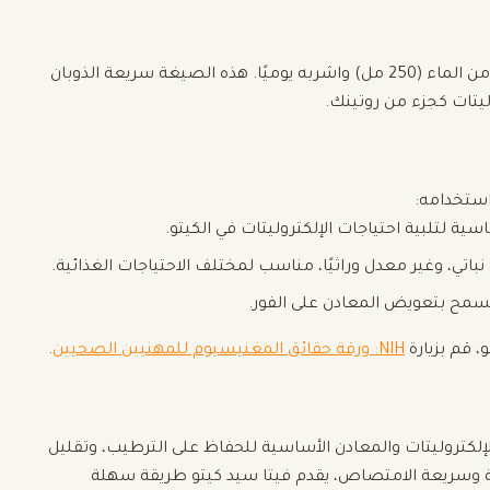
قم بإذابة قرص واحد من فيتا سيد كيتو الفوار في كوب من الماء (250 مل) واشربه يوميًا. هذه الصيغة سريعة الذوبان
يتات كجزء من روتينك.
استخدامه:
 لتلبية احتياجات الإلكتروليتات في الكيتو.
 نباتي، وغير معدل وراثيًا، مناسب لمختلف الاحتياجات الغذائية.
مح بتعويض المعادن على الفور.
 قم بزيارة
NIH: ورقة حقائق المغنيسيوم للمهنيين الصحيين
.
الإلكتروليتات والمعادن الأساسية للحفاظ على الترطيب، وتقليل
 وسريعة الامتصاص، يقدم فيتا سيد كيتو طريقة سهلة