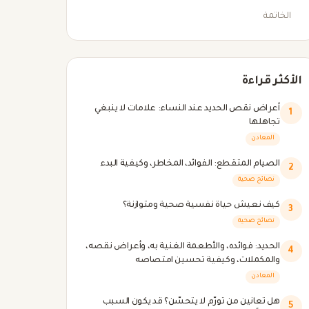
الخاتمة
الأكثر قراءة
أعراض نقص الحديد عند النساء: علامات لا ينبغي
1
تجاهلها
المعادن
الصيام المتقطع: الفوائد، المخاطر، وكيفية البدء
2
نصائح صحية
كيف نعيش حياة نفسية صحية ومتوازنة؟
3
نصائح صحية
الحديد: فوائده، والأطعمة الغنية به، وأعراض نقصه،
4
والمكملات، وكيفية تحسين امتصاصه
المعادن
هل تعانين من تورّم لا يتحسّن؟ قد يكون السبب
5