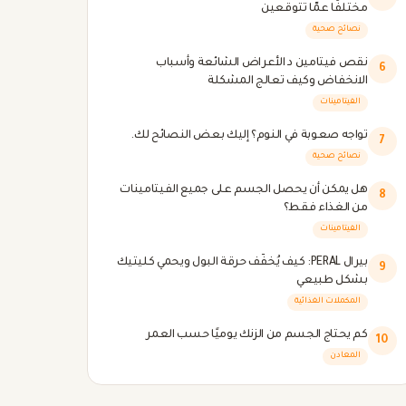
مختلفًا عمّا تتوقعين
نصائح صحية
نقص فيتامين د الأعراض الشائعة وأسباب
6
الانخفاض وكيف تعالج المشكلة
الفيتامينات
تواجه صعوبة في النوم؟ إليك بعض النصائح لك.
7
نصائح صحية
هل يمكن أن يحصل الجسم على جميع الفيتامينات
8
من الغذاء فقط؟
الفيتامينات
بيرال PERAL: كيف يُخفّف حرقة البول ويحمي كليتيك
9
بشكل طبيعي
المكملات الغذائية
كم يحتاج الجسم من الزنك يوميًا حسب العمر
10
المعادن