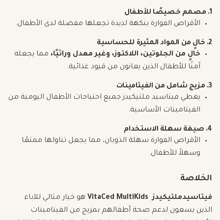
1. مصمم خصيصًا للأطفال
الأقراص الفوارة بنكهة لذيذة تجعلها مفضلة لدى الأطفال.
2. خالٍ من المواد المثيرة للحساسية
خالٍ من الجلوتين، اللاكتوز، وغير معدل وراثيًا،
مما يجعله
آمنًا للأطفال الذين يعانون من قيود غذائية.
3. مزيج شامل من الفيتامينات
يغطي فيتاسيد ملتيكيدز جميع احتياجات الأطفال اليومية من
الفيتامينات الأساسية.
4. صيغة سهلة الاستخدام
الأقراص الفوارة سهلة الذوبان، مما يجعل تناولها ممتعًا
وسهلاً للأطفال.
الخلاصة
فيتاسيد
ملتيكيدز
VitaCed MultiKids
هو خيار مثالي للآباء
الذين يسعون لدعم صحة أطفالهم بمزيج من الفيتامينات