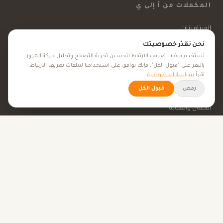
المكملات من أ إلى ي
الفيتامينات
نحن نقدّر خصوصيتك
المعادن
نستخدم ملفات تعريف الارتباط لتحسين تجربة التصفح وتحليل حركة المرور.
بالنقر على "قبول الكل"، فإنك توافق على استخدامنا لملفات تعريف الارتباط.
المكملات الغذائية
اقرأ
سياسة الخصوصية
الأعشاب الطبية
رفض
قبول الكل
الجمال والعناية
الأهداف الصحية
كل الأهداف الصحية
نصائح صحية
الأدوات