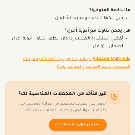
ما النكهة المتوفرة؟
يأتي بنكهات لذيذة ومحببة للأطفال.
هل يمكن تناوله مع أدوية أخرى؟
يُفضل استشارة الطبيب إذا كان الطفل يتناول أدوية أخرى
لضمان التوافق.
VitaCed MultiKids
فيتاسيد كومبليت A-Z: الفيتامينات
المتعددة لدعم الطاقة والمناعة يوميًا
غير متأكد من المكملات المناسبة لك؟
احصل على نصيحة شخصية من خبرائنا الصحيين حول
الفيتامينات والنقص وتركيبات المكملات الغذائية.
استشر حول الفيتامينات