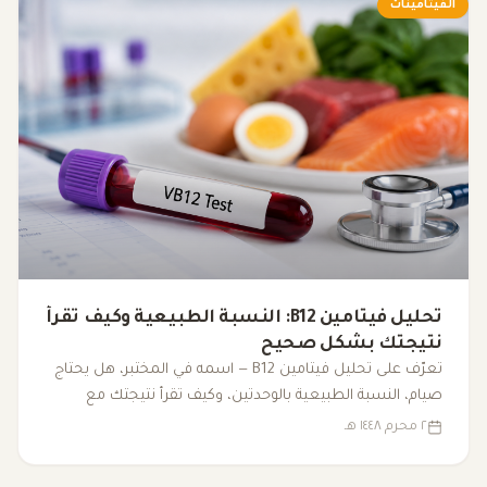
الفيتامينات
تحليل فيتامين B12: النسبة الطبيعية وكيف تقرأ
نتيجتك بشكل صحيح
تعرّف على تحليل فيتامين B12 — اسمه في المختبر، هل يحتاج
صيام، النسبة الطبيعية بالوحدتين، وكيف تقرأ نتيجتك مع
الأعراض والتحاليل الأخرى.
٢ محرم ١٤٤٨ هـ