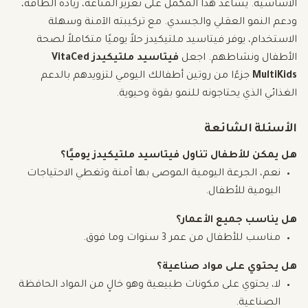
الأساسية. يساعد هذا المكمل على تعزيز المناعة، زيادة الطاقة،
ودعم النمو العقلي والجسدي. مع تركيبته الآمنة وسهلة
الاستخدام، يوفر فيتاسيد ملتيكيدز حلاً يوميًا متكاملاً لصحة
الأطفال ونشاطهم. اجعل
فيتاسيد ملتيكيدز VitaCed
MultiKids
جزءًا من روتين أطفالك اليومي لتزويدهم بالدعم
الغذائي الذي يحتاجونه للنمو بقوة وحيوية.
الأسئلة الشائعة
هل يمكن للأطفال تناول فيتاسيد ملتيكيدز يوميًا؟
نعم، الجرعة اليومية الموصى بها آمنة وتغطي الاحتياجات
اليومية للأطفال.
هل يناسب جميع الأعمار؟
مناسب للأطفال من عمر 3 سنوات وما فوق.
هل يحتوي على مواد صناعية؟
لا، يحتوي على مكونات طبيعية وهو خالٍ من المواد الحافظة
الصناعية.