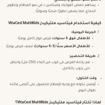
يساهم حمض الفوليك وفيتامين د في نمو العظام وتطوير
الدماغ، مما يضمن تطورًا صحيًا ومتوازنًا.
كيفية استخدام فيتاسيد ملتيكيدز VitaCed MultiKids
الجرعة اليومية:
للأطفال فوق 6 سنوات:
قرص فوار كامل يوميًا.
للأطفال الأصغر سنًا (3-6 سنوات):
نصف قرص يوميًا.
طريقة التحضير:
قم بإذابة القرص في كوب من الماء (250 مل) وانتظر
حتى يذوب بالكامل.
وقت التناول:
يُفضل تناوله مع وجبة الإفطار للحصول على أقصى فائدة
طوال اليوم.
لماذا تختار فيتاسيد ملتيكيدز VitaCed MultiKids؟