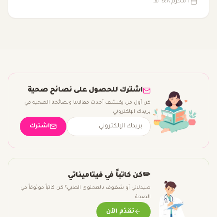
٢ محرم ١٤٤٨ هـ
يكون مبالغًا فيه.
اشترك للحصول على نصائح صحية
كن أول من يكتشف أحدث مقالاتنا ونصائحنا الصحية في
بريدك الإلكتروني
اشترك
✏️
كن كاتباً في فيتاميناتي
صيدلاني أو شغوف بالمحتوى الطبي؟ كن كاتباً موثوقاً في
الصحة
تقدّم الآن