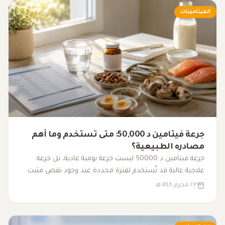
الفيتامينات
جرعة فيتامين د 50,000: متى تُستخدم وما أهم
مصادره الطبيعية؟
جرعة فيتامين د 50000 ليست جرعة يومية عادية، بل جرعة
علاجية عالية قد تُستخدم لفترة محددة عند وجود نقص مثبت
بالتحليل وتحت إشراف طبي. تعرف على طريقة استخدامها
٢٣ محرم ١٤٤٨ هـ
ومصادر فيتامين د الطبيعية.