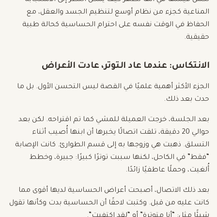
تكمن قيمتها في أنها تُظهر كيف يمكن النظر إلى الاستجابة
المناعية كجزء من نظام أوسع لتنظيم الجسد والعقل، مع
الحفاظ في الوقت نفسه على احترام الحساسية كحالة طبية
حقيقية.
الانتكاس: عندما عاد التوتر، عادت الأعراض
الجزء الأكثر أهمية علميًا في القصة ليس التحسن الأول. بل ما
حدث بعد ذلك.
بعد الجلسة، خرجت العميلة للمشي كما تم اقتراحه. لكن بعد
حوالي 20 دقيقة، تلقت اتصالًا يخبرها أن ابنها أُصيب أثناء
التسلق. ذهبت هي وزوجها به إلى قسم الطوارئ. كانت الإصابة
“فقط” في الكاحل، لكنها سببت توترًا كبيرًا: جبيرة، وخطط
أُلغيت، وحملًا عاطفيًا زائدًا.
بعد ذلك الاتصال، أصبحت أعراض الحساسية لديها أقوى مما
كانت عليه من قبل. وكتبت لاحقًا أن الحساسية بدت وكأنها تقول
شيئًا مثل: “أنا متوترة” أو “لقد اكتفيت”.