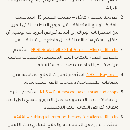
تُفهم كاستجابات لمحفزات ضمن نموذج أوسع لاضطرابات
الإدراك.
أطروحة ستيفان هامّل — مقدمة القسم 15: استُخدمت
للفكرة الأوسع المتعلقة بنقل نموذج التنظيم الذاتي المرن
من اضطرابات الإدراك إلى أنماط أعراض أخرى، مع توضيح أن
هامّل لا يقدّم هذه الأمثلة كدليل قاطع على قابلية النقل.
NCBI Bookshelf / StatPearls — Allergic Rhinitis
: استُخدم
للتعريف الطبي لالتهاب الأنف التحسسي كاستجابة مناعية
مرتبطة بـ IgE تجاه مستضدات مستنشقة.
NHS — Hay fever
: استُخدم لخيارات العلاج القياسية مثل
مضادات الهيستامين وبخاخات الأنف الستيرويدية.
NHS — Fluticasone nasal spray and drops
: استُخدم لشرح
أن بخاخات الأنف الستيرويدية تقلل التورم والتهيج داخل الأنف
وتعالج أعراض التهاب الأنف التحسسي.
:
AAAAI — Sublingual Immunotherapy for Allergic Rhinitis
استُخدم لدور حقن الحساسية والعلاج المناعي تحت اللسان