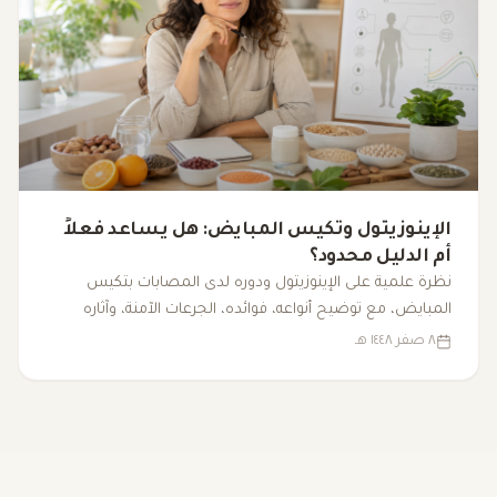
الإينوزيتول وتكيس المبايض: هل يساعد فعلاً
أم الدليل محدود؟
نظرة علمية على الإينوزيتول ودوره لدى المصابات بتكيس
المبايض، مع توضيح أنواعه، فوائده، الجرعات الآمنة، وآثاره
الجانبية.
٨ صفر ١٤٤٨ هـ