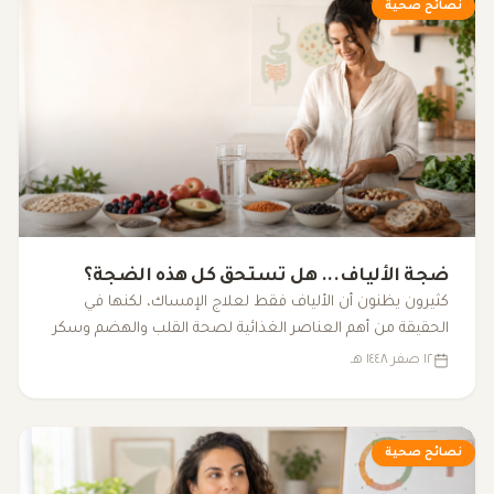
نصائح صحية
ضجة الألياف... هل تستحق كل هذه الضجة؟
كثيرون يظنون أن الألياف فقط لعلاج الإمساك، لكنها في
الحقيقة من أهم العناصر الغذائية لصحة القلب والهضم وسكر
الدم والبكتيريا النافعة.
١٢ صفر ١٤٤٨ هـ
نصائح صحية