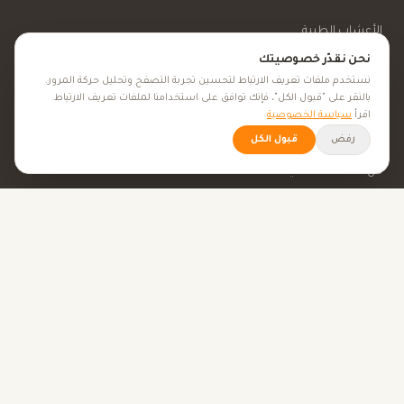
الأعشاب الطبية
نحن نقدّر خصوصيتك
الجمال والعناية
نستخدم ملفات تعريف الارتباط لتحسين تجربة التصفح وتحليل حركة المرور.
بالنقر على "قبول الكل"، فإنك توافق على استخدامنا لملفات تعريف الارتباط.
اقرأ
سياسة الخصوصية
الأهداف الصحية
رفض
قبول الكل
كل الأهداف الصحية
نصائح صحية
الأدوات
حاسبة BMI
حاسبة الإباضة
حاسبة الحمل