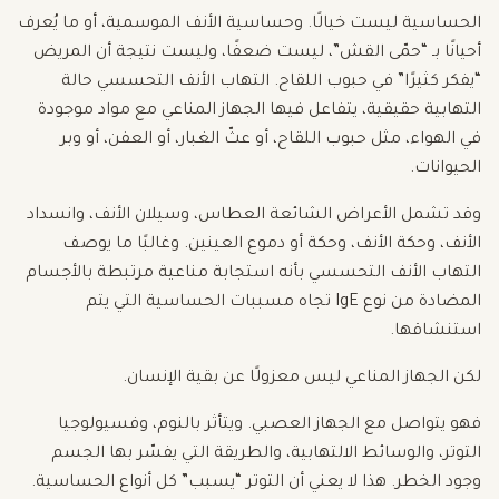
الحساسية ليست خيالًا. وحساسية الأنف الموسمية، أو ما يُعرف
أحيانًا بـ “حمّى القش”، ليست ضعفًا، وليست نتيجة أن المريض
“يفكر كثيرًا” في حبوب اللقاح. التهاب الأنف التحسسي حالة
التهابية حقيقية، يتفاعل فيها الجهاز المناعي مع مواد موجودة
في الهواء، مثل حبوب اللقاح، أو عثّ الغبار، أو العفن، أو وبر
الحيوانات.
وقد تشمل الأعراض الشائعة العطاس، وسيلان الأنف، وانسداد
الأنف، وحكة الأنف، وحكة أو دموع العينين. وغالبًا ما يوصف
التهاب الأنف التحسسي بأنه استجابة مناعية مرتبطة بالأجسام
المضادة من نوع IgE تجاه مسببات الحساسية التي يتم
استنشاقها.
لكن الجهاز المناعي ليس معزولًا عن بقية الإنسان.
فهو يتواصل مع الجهاز العصبي. ويتأثر بالنوم، وفسيولوجيا
التوتر، والوسائط الالتهابية، والطريقة التي يفسّر بها الجسم
وجود الخطر. هذا لا يعني أن التوتر “يسبب” كل أنواع الحساسية.