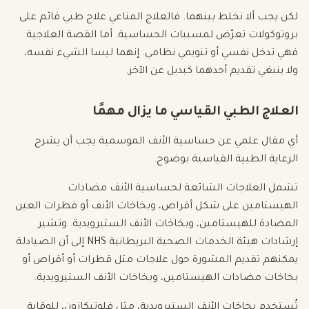
لكن يجب ألا نخلط بينهما. فالعلاج المناعي علاج طبي قائم على
بروتوكولات تعرّض لمسببات الحساسية. أما القصة العلاجية
فهي تدخل نفسي أو تنويمي نظامي. إنهما ليسا الشيء نفسه،
ولا ينبغي تقديم أحدهما كبديل عن الآخر.
العلاج الطبي القياسي ما يزال مهمًا
أي مقال علمي عن حساسية الأنف الموسمية يجب أن يشرح
الرعاية الطبية القياسية بوضوح.
تشمل العلاجات الشائعة لحساسية الأنف مضادات
الهيستامين على شكل أقراص، وبخاخات الأنف أو قطرات العين
المضادة للهيستامين، وبخاخات الأنف الستيرويدية. وتشير
إرشادات هيئة الخدمات الصحية البريطانية NHS إلى أن الصيادلة
يمكنهم تقديم المشورة حول علاجات مثل قطرات أو أقراص أو
بخاخات مضادات الهيستامين، وبخاخات الأنف الستيرويدية.
تُستخدم بخاخات الأنف الستيرويدية، مثل فلوتيكازون، للوقاية