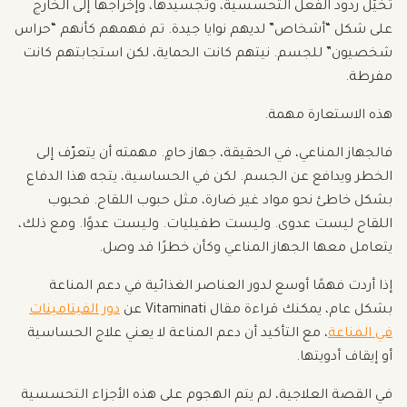
تخيّل ردود الفعل التحسسية، وتجسيدها، وإخراجها إلى الخارج
على شكل “أشخاص” لديهم نوايا جيدة. تم فهمهم كأنهم “حراس
شخصيون” للجسم. نيتهم كانت الحماية، لكن استجابتهم كانت
مفرطة.
هذه الاستعارة مهمة.
فالجهاز المناعي، في الحقيقة، جهاز حامٍ. مهمته أن يتعرّف إلى
الخطر ويدافع عن الجسم. لكن في الحساسية، يتجه هذا الدفاع
بشكل خاطئ نحو مواد غير ضارة، مثل حبوب اللقاح. فحبوب
اللقاح ليست عدوى. وليست طفيليات. وليست عدوًا. ومع ذلك،
يتعامل معها الجهاز المناعي وكأن خطرًا قد وصل.
إذا أردت فهمًا أوسع لدور العناصر الغذائية في دعم المناعة
بشكل عام، يمكنك قراءة مقال Vitaminati عن
دور الفيتامينات
في المناعة
، مع التأكيد أن دعم المناعة لا يعني علاج الحساسية
أو إيقاف أدويتها.
في القصة العلاجية، لم يتم الهجوم على هذه الأجزاء التحسسية