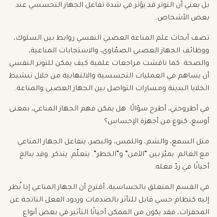
بل يعني أن التوتر قد يؤثر في شدة تفاعل الجهاز التحسسي عند
بعض الأشخاص.
تصف أبحاث علم المناعة العصبي النفسي روابط بين السلوك،
ووظائف الجهاز العصبي الصمّاوي، والاستجابات المناعية،
والصحة. كما ناقشت مراجعات علمية كيف يمكن للتوتر النفسي
أن يساهم في العمليات التحسسية والالتهابية من خلال تنشيط
الخلايا البدينة ومسارات التواصل بين الجهاز العصبي والمناعة.
في أطروحتي، أطرح سؤالًا: هل يمكن فهم الجهاز المناعي، بمعنى
أوسع، كنوع من أجهزة الإحساس؟
مثل السمع، والشم، واللمس، والبصر، يتفاعل الجهاز المناعي
مع العالم. يميّز بين “الآمن” و”الخطر”. يتعلّم. يتذكر. وقد يبالغ
أحيانًا في ردّ فعله.
في القسم المتعلق بالحساسية، أقترح أن الجهاز المناعي إذا نُظر
إليه كنظام حسي قابل للتأثر بالصدمات وردود الفعل الناتجة عن
المحفزات، فقد يكون من الممكن أحيانًا التأثير في بعض أنواع