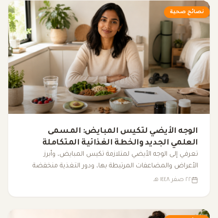
نصائح صحية
الوجه الأيضي لتكيس المبايض: المسمى
العلمي الجديد والخطة الغذائية المتكاملة
لضبط الهرمونات
تعرفي إلى الوجه الأيضي لمتلازمة تكيس المبايض، وأبرز
الأعراض والمضاعفات المرتبطة بها، ودور التغذية منخفضة
المؤشر الجلايسيمي، والرياضة، والنوم، والمكملات الغذائية في
٢٢ صفر ١٤٤٨ هـ
دعم التوازن الهرموني وتحسين نمط الحياة.