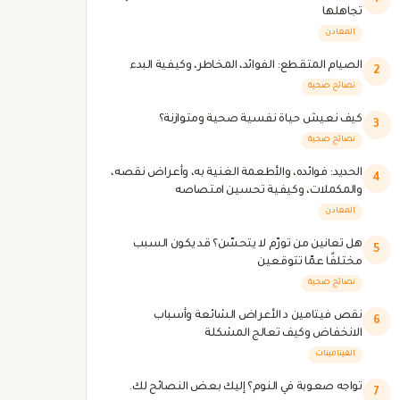
1
تجاهلها
المعادن
الصيام المتقطع: الفوائد، المخاطر، وكيفية البدء
2
نصائح صحية
كيف نعيش حياة نفسية صحية ومتوازنة؟
3
نصائح صحية
الحديد: فوائده، والأطعمة الغنية به، وأعراض نقصه،
4
والمكملات، وكيفية تحسين امتصاصه
المعادن
هل تعانين من تورّم لا يتحسّن؟ قد يكون السبب
5
مختلفًا عمّا تتوقعين
نصائح صحية
نقص فيتامين د الأعراض الشائعة وأسباب
6
الانخفاض وكيف تعالج المشكلة
الفيتامينات
تواجه صعوبة في النوم؟ إليك بعض النصائح لك.
7