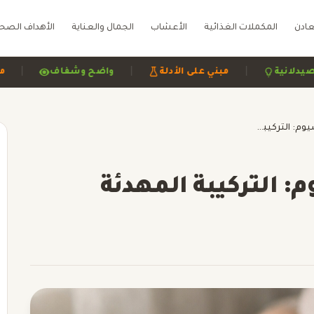
عادن
المكملات الغذائية
الأعشاب
الجمال والعناية
الأهداف الصح
|
|
راجعة صيدلانية
مبني على الأدلة
واضح وشفاف
أشواغاندا والمغنيسيوم: التركيبة المهدئة
: التركيبة المهدئة