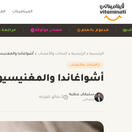
الفيتامينات
الم
|
|
|
ح وشفاف
مدعوم بالعلم
مصادر موثوقة
م
الرئيسية
الرئيسية
النباتات والأعشاب
النباتات والأعشاب
أشواغاندا والمغنيسيوم
سليمان عطية
|
2
دقائق للقراءة
صيدلاني