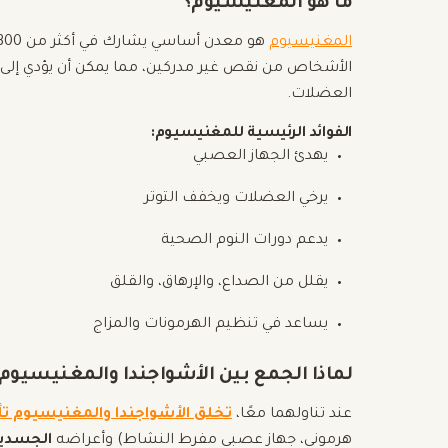
ما هو المغنيسيوم؟
المغنيسيوم
الأشخاص من نقص غير مدركين، مما يمكن أن يؤدي إلى أ
العضلات.
الفوائد الرئيسية للمغنيسيوم:
يهدئ الجهاز العصبي
يرخي العضلات ويخفف التوتر
يدعم دورات النوم الصحية
يقلل من الصداع، والإرهاق، والقلق
يساعد في تنظيم الهرمونات والمزاج
لماذا الجمع بين الأشواجندا والمغنيسيوم
عند تناولهما معًا،
تخلق الأشواجندا والمغنيسيوم تأثيرً
هرموني، جهاز عصبي مفرط النشاط) وأعراضه
الجسدي