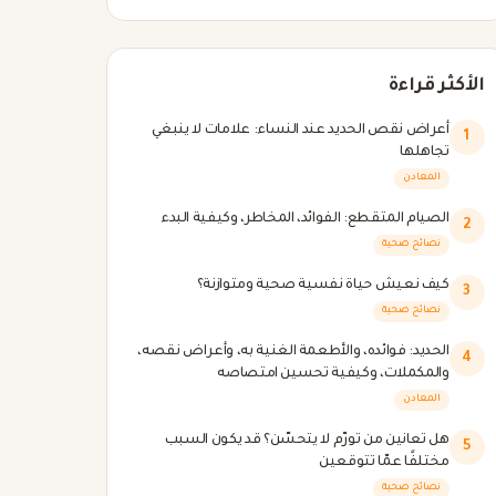
الأكثر قراءة
أعراض نقص الحديد عند النساء: علامات لا ينبغي
1
تجاهلها
المعادن
الصيام المتقطع: الفوائد، المخاطر، وكيفية البدء
2
نصائح صحية
كيف نعيش حياة نفسية صحية ومتوازنة؟
3
نصائح صحية
الحديد: فوائده، والأطعمة الغنية به، وأعراض نقصه،
4
والمكملات، وكيفية تحسين امتصاصه
المعادن
هل تعانين من تورّم لا يتحسّن؟ قد يكون السبب
5
مختلفًا عمّا تتوقعين
نصائح صحية