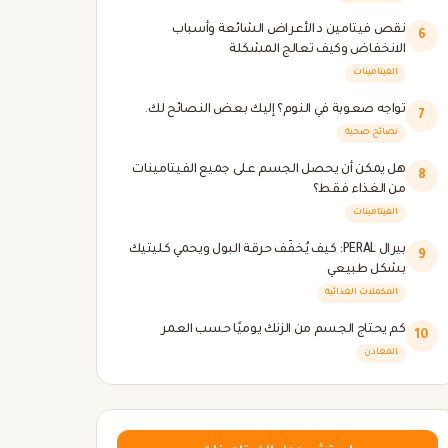
نقص فيتامين د الأعراض الشائعة وأسباب
6
الانخفاض وكيف تعالج المشكلة
الفيتامينات
تواجه صعوبة في النوم؟ إليك بعض النصائح لك.
7
نصائح صحية
هل يمكن أن يحصل الجسم على جميع الفيتامينات
8
من الغذاء فقط؟
الفيتامينات
بيرال PERAL: كيف يُخفّف حرقة البول ويحمي كليتيك
9
بشكل طبيعي
المكملات الغذائية
كم يحتاج الجسم من الزنك يوميًا حسب العمر
10
المعادن