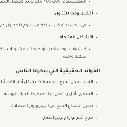
المغنيسيوم: 200–400 ملغ يوميًا (يفضل المغنيسيوم الجليسينات أو السيتريت)
أفضل وقت للتناول:
في المساء أو قبل ساعة من النوم للحصول على
الأشكال المتاحة:
كبسولات، ومساحيق، أو خلطات مشروبات بنكهة—ا
سهلة واحدة
الفوائد الحقيقية التي يذكرها الناس
النوم بشكل أسرع والاستيقاظ بشكل أكثر انتعاشًا
الشعور بأقل رد فعل تجاه ضغوط الحياة اليومية
تقليل الصداع الناتج عن التوتر وتوتر العضلات
مزاج أكثر توازنًا وتركيز أفضل