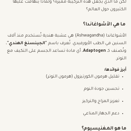
لكن ما الذي يجعل هذه التركيبة مميزة؟ ولماذا يتهافت عليها
الكثيرون حول العالم؟
ما هي الأشواغاندا؟
الأشواغاندا (Ashwagandha) هي عشبة هندية تُستخدم منذ آلاف
السنين في الطب الأيورفيدي. تُعرف باسم
"الجينسنغ الهندي"
،
وتُصنف كـ
Adaptogen
، أي مادة تساعد الجسم على التكيف مع
التوتر.
أبرز فوائدها:
تقليل هرمون الكورتيزول (هرمون التوتر)
تحسين جودة النوم
تعزيز المزاج والتركيز
دعم الجهاز المناعي
ما هو المغنيسيوم؟