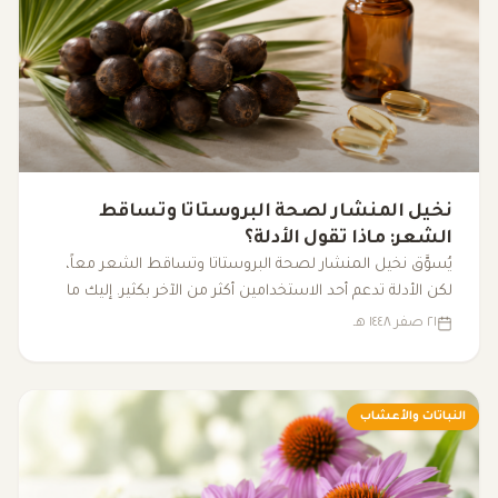
نخيل المنشار لصحة البروستاتا وتساقط
الشعر: ماذا تقول الأدلة؟
يُسوَّق نخيل المنشار لصحة البروستاتا وتساقط الشعر معاً،
لكن الأدلة تدعم أحد الاستخدامين أكثر من الآخر بكثير. إليك ما
تقوله الأبحاث فعلاً.
٢١ صفر ١٤٤٨ هـ
النباتات والأعشاب