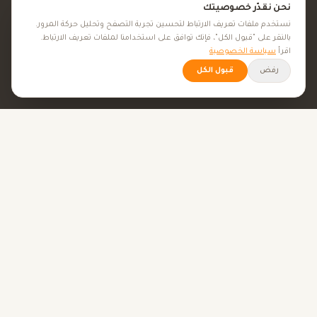
نحن نقدّر خصوصيتك
الأعشاب الطبية
نستخدم ملفات تعريف الارتباط لتحسين تجربة التصفح وتحليل حركة المرور.
بالنقر على "قبول الكل"، فإنك توافق على استخدامنا لملفات تعريف الارتباط.
الجمال والعناية
اقرأ
سياسة الخصوصية
رفض
قبول الكل
الأهداف الصحية
كل الأهداف الصحية
نصائح صحية
الأدوات
حاسبة BMI
حاسبة الإباضة
حاسبة الحمل