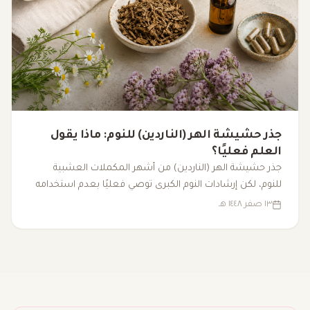
جذر حشيشة الهر (الناردين) للنوم: ماذا يقول
العلم فعليًا؟
جذر حشيشة الهر (الناردين) من أشهر المكملات العشبية
للنوم، لكن إرشادات النوم الكبرى توصي فعليًا بعدم استخدامه
لعلاج الأرق المزمن. إليك ما تدعمه الأدلة العلمية فعليًا.
١٣ صفر ١٤٤٨ هـ