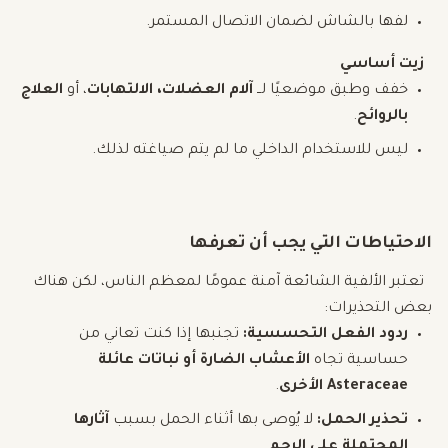
لفها بالشاش لضمان الاتصال المستمر.
زيت أساسي
خفف وطبق موضعيًا لــ
آلام العضلات، الالتهابات
، أو
العلاج
بالروائح
.
ليس للاستخدام الداخلي ما لم يتم صياغته لذلك.
الاحتياطات التي يجب أن تعرفها
تعتبر الألفية الشائعة آمنة عمومًا لمعظم الناس، لكن هناك
بعض التحذيرات:
ردود الفعل التحسسية:
تجنبها إذا كنت تعاني من
حساسية تجاه
الأعشاب الضارة أو نباتات عائلة
Asteraceae الأخرى
.
تحذير الحمل:
لا يُوصى بها أثناء الحمل بسبب
آثارها
المحتملة على الرحم
.