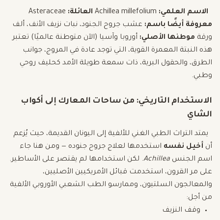
الاسم العلمي:
Achillea millefolium
العائلة:
Asteraceae
معروفة أيضًا باسم:
عشب جروح الجنود، نبات نزيف الأنف، ألف
ورقة
موطنها الأصلي:
أوروبا وآسيا (الآن متوطنة عالميًا) تعتبر
هذه النبتة المعمرة القوية، التي توجد عادة في المروج، جوانب
الطرق، والحقول البرية، ذات سمعة طويلة الأمد كحليف روحي
وطبي.
الاستخدام التاريخي: من ساحات المعارك إلى أكواب
الشاي
يمتد التراث الطبي الغني للألفية إلى اليونان القديمة، حيث يُزعم
أن
أخيل نفسه
استخدمها لعلاج جروح جنوده — ومن هنا جاء
اسم الجنس
Achillea
. لكن استخدامها لم يقتصر على الأساطير.
على مر القرون، استخدمت قبائل الأمريكيين الأصليين،
والمعالجون السلتيون، وممارسو الطب الشعبي الأوروبي الألفية
من أجل:
وقف النزيف