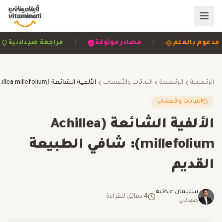
|
|
|
مدعوم بالعلم
مصادر موثوقة
مراجعة صيدلان
الرئيسية
الرئيسية
النباتات والأعشاب
الألفية الشائعة (illefolium
النباتات والأعشاب
الألفية الشائعة (Achillea
millefolium): شافي الطبيعة
القديم
سليمان عطية
4
دقائق للقراءة
صيدلاني