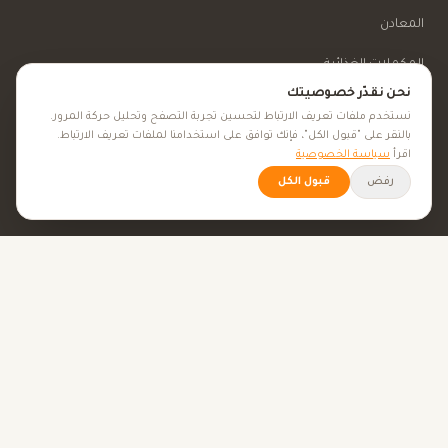
المعادن
المكملات الغذائية
نحن نقدّر خصوصيتك
الأعشاب الطبية
نستخدم ملفات تعريف الارتباط لتحسين تجربة التصفح وتحليل حركة المرور.
بالنقر على "قبول الكل"، فإنك توافق على استخدامنا لملفات تعريف الارتباط.
الجمال والعناية
اقرأ
سياسة الخصوصية
رفض
قبول الكل
الأهداف الصحية
كل الأهداف الصحية
نصائح صحية
الأدوات
حاسبة BMI