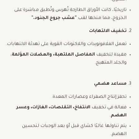
تاريخيًا، كانت الأوراق الطازجة تُهرس وتُطبق مباشرة على
الجروح، مما منحها لقب
"عشب جروح الجنود."
تخفيف الالتهابات
تعمل الفلافونويدات واللاكتونات القوية على تهدئة الالتهابات.
مفيدة لتخفيف
المفاصل الملتهبة، والعضلات المؤلمة
،
والجلد المتهيج.
مساعد هضمي
تحفز إنتاج الصفراء وعصارات المعدة.
فعالة في تخفيف
الانتفاخ، التقلصات، الغازات، وعسر
الهضم
.
يتم تناولها غالبًا كشاي قبل أو بعد الوجبات لتحسين
الهضم.