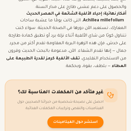
والحصول على دعم عشبي طازج على مدار السنة.
أفكار نهائية: إحياء الألفية الشائعة في العصر الحديث
Achillea millefolium
، التي كانت يومًا ما عشبة ساحات
المعارك، تستعيد الآن دورها في الصحة الحديثة. سواء كنت
تتناول كوبًا من شاي الألفية أثناء نزلة برد أو تطبق كمادة طازجة
على خدش، فإن هذه الزهرة البرية المقاومة تقدم أكثر من مجرد
جمال — إنها تقدم الشفاء. الآن، مدعومة بالبحث الحديث وقرون
من الاستخدام التقليدي،
تقف الألفية كرمز لقدرة الطبيعة على
العطاء
— بلطف، بقوة، وبحكمة.
غير متأكد من المكملات المناسبة لك؟
احصل على نصيحة شخصية من خبرائنا الصحيين حول
الفيتامينات والنقص وتركيبات المكملات الغذائية.
استشر حول الفيتامينات