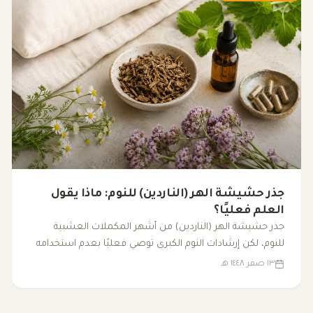
جذر حشيشة الهر (الناردين) للنوم: ماذا يقول
العلم فعليًا؟
جذر حشيشة الهر (الناردين) من أشهر المكملات العشبية
للنوم، لكن إرشادات النوم الكبرى توصي فعليًا بعدم استخدامه
لعلاج الأرق المزمن. إليك ما تدعمه الأدلة العلمية فعليًا.
١٣ صفر ١٤٤٨ هـ