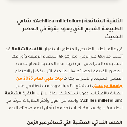
الألفية الشائعة (Achillea millefolium): شافي
الطبيعة القديم الذي يعود بقوة في العصر
الحديث
في عالم الطب الطبيعي المتطور باستمرار،
الألفية الشائعة
قد
أثبتت جدارتها عبر الزمن. مع زهورها البيضاء الرقيقة وأوراقها
الشبيهة بالسراخس، تم تكريم هذه العشبة المقاومة منذ
العصور القديمة لخصائصها العلاجية. الآن، بفضل الاهتمام
العلمي المتجدد والاعتراف بها كـ
نبات طبي لعام 2025 من
جامعة مونستر
، تستمتع الألفية بعودة مستحقة في عالم
العناية بالأعشاب. دعونا نستكشف لماذا لا تزال
الألفية الشائعة
(Achillea millefolium)
واحدة من أقوى وأكثر العلاجات تنوعًا في
الطبيعة — وكيف يمكنك استخدامها بأمان لدعم صحتك اليوم.
الملف النباتي: العشبة التي تسافر عبر الزمن