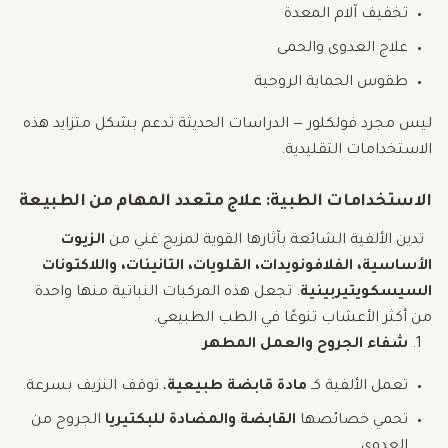
تخفيف آلام المعدة
علاج العدوى والحمى
طقوس الحماية الروحية
ليس مجرد فولكلور — الدراسات الحديثة تدعم بشكل متزايد هذه
الاستخدامات التقليدية.
الاستخدامات الطبية: علاج متعدد المهام من الطبيعة
تدين الألفية الشائعة بآثارها القوية لمزيج غني من
الزيوت
الأساسية، الفلافونويدات، القلويات، التانينات، واللاكتونات
السيسكويتيربينية
. تجعل هذه المركبات النباتية منها واحدة
من أكثر الأعشاب تنوعًا في الطب الطبيعي.
شفاء الجروح والعمل المطهر
تعمل الألفية كـ
مادة قابضة طبيعية
، توقف النزيف بسرعة.
تحمي خصائصها
القابضة والمضادة للبكتيريا
الجروح من
العدوى.