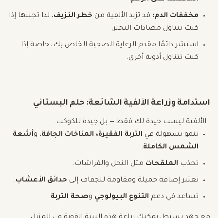
مخففات الدم:
قد تزيد الألفية من
خطر النزيف
، لذا تجنبها إذا
كنت تتناول مضادات التخثر.
استشر دائمًا مقدم الرعاية الصحية الخاص بك، خاصة إذا
كنت تتناول أدوية أخرى.
استدامة وزراعة الألفية الشائعة: حلم البستاني
الألفية ليست جيدة لك فقط — بل جيدة للكوكب.
تنمو بسهولة في
التربة الفقيرة، المناخات الجافة
، و
أشعة
الشمس الكاملة
.
تجذب
الملقحات
مثل النحل والفراشات.
تعتبر إضافة جميلة ومقاومة للجفاف إلى
حدائق الأعشاب
.
تساعد في دعم
التنوع البيولوجي
و
صحة التربة
.
مع جهد بسيط، يمكنك زراعة هذه النبتة القوية في المنزل