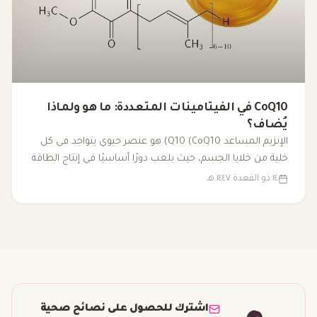
CoQ10 في الفيتامينات المتعددة: ما هو ولماذا
يُضاف؟
الإنزيم المساعد Q10 (CoQ10) هو عنصر حيوي يتواجد في كل
خلية من خلايا الجسم، حيث يلعب دورًا أساسيًا في إنتاج الطاقة
داخل الميتوكوندريا. مع تقدم العمر أو بسبب بعض العوامل
١٤ ذو القعدة ١٤٤٧ هـ
الصحية، قد تنخفض مستوياته، مما يؤدي إلى التعب وانخفاض
الأداء البدني. لذا، يُضاف CoQ10 إلى الفيتامينات المتعددة كجزء
من مزيج شامل لتعزيز الطاقة ودعم الصحة العامة.
اشترك للحصول على نصائح صحية