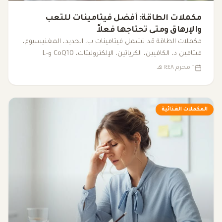
مكملات الطاقة: أفضل فيتامينات للتعب
والإرهاق ومتى تحتاجها فعلاً
مكملات الطاقة قد تشمل فيتامينات ب، الحديد، المغنيسيوم،
فيتامين د، الكافيين، الكرياتين، الإلكتروليتات، CoQ10 وL-
carnitine. يوضح هذا المقال متى قد تساعد، ومتى يكون
٦ محرم ١٤٤٨ هـ
فحص سبب التعب أهم من تناول المكملات.
المكملات الغذائية