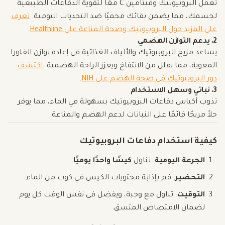
تعمل البروبيوتيك وفيتامين C معًا لتقوية الدفاعات الطبيعية
لجسمك، مما يضمن بقائك محميًا ضد التحديات اليومية.
تعرف
على المزيد حول البروبيوتيك وصحة المناعة على Healthline
.
2. يدعم التوازن الهضمي
يساعد مزيج البروبيوتيك والألياف الغذائية في إعادة توازن الفلورا
المعوية، مما يقلل من الانتفاخ ويعزز الراحة الهضمية.
اكتشف
دور البروبيوتيك في صحة الهضم على NIH
.
3. نباتي وسهل الاستخدام
تذوب أكياس دفاعات البروبيوتيك بسهولة في الماء، مما يوفر
حلاً مريحًا قائمًا على النباتات لدعم الهضم والمناعة.
كيفية استخدام دفاعات البروبيوتيك
الجرعة اليومية
: تناول
كيسًا واحدًا يوميًا
.
التحضير
: قم بإذابة محتويات الكيس في كوب من الماء.
التوقيت
: تناول مع وجبة، ويفضل في نفس الوقت كل يوم
لضمان الامتصاص المتسق.