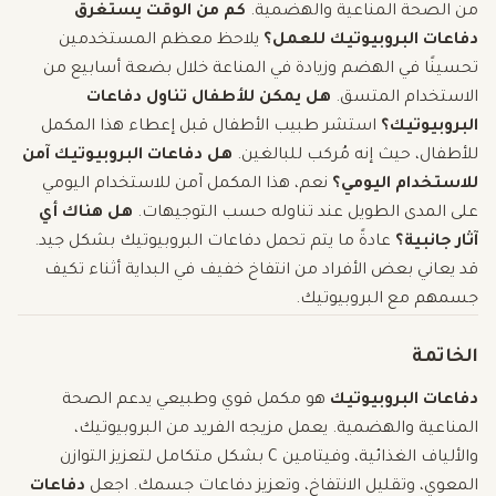
من الصحة المناعية والهضمية.
كم من الوقت يستغرق
دفاعات البروبيوتيك للعمل؟
يلاحظ معظم المستخدمين
تحسينًا في الهضم وزيادة في المناعة خلال بضعة أسابيع من
الاستخدام المتسق.
هل يمكن للأطفال تناول دفاعات
البروبيوتيك؟
استشر طبيب الأطفال قبل إعطاء هذا المكمل
للأطفال، حيث إنه مُركب للبالغين.
هل دفاعات البروبيوتيك آمن
للاستخدام اليومي؟
نعم، هذا المكمل آمن للاستخدام اليومي
على المدى الطويل عند تناوله حسب التوجيهات.
هل هناك أي
آثار جانبية؟
عادةً ما يتم تحمل دفاعات البروبيوتيك بشكل جيد.
قد يعاني بعض الأفراد من انتفاخ خفيف في البداية أثناء تكيف
جسمهم مع البروبيوتيك.
الخاتمة
دفاعات البروبيوتيك
هو مكمل قوي وطبيعي يدعم الصحة
المناعية والهضمية. يعمل مزيجه الفريد من البروبيوتيك،
والألياف الغذائية، وفيتامين C بشكل متكامل لتعزيز التوازن
المعوي، وتقليل الانتفاخ، وتعزيز دفاعات جسمك. اجعل
دفاعات