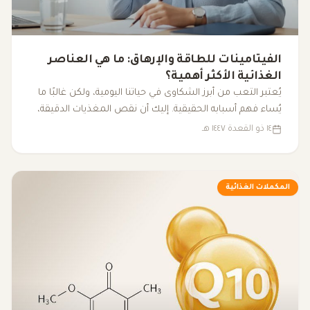
الفيتامينات للطاقة والإرهاق: ما هي العناصر
الغذائية الأكثر أهمية؟
يُعتبر التعب من أبرز الشكاوى في حياتنا اليومية، ولكن غالبًا ما
يُساء فهم أسبابه الحقيقية. إليك أن نقص المغذيات الدقيقة،
مثل الفيتامينات والمعادن الأساسية، يمكن أن يكون له تأثير
١٤ ذو القعدة ١٤٤٧ هـ
كبير على مستوى الطاقة لدينا، مما يؤدي إلى شعور مستمر
بالتعب. فهم كيفية تأثير هذه العناصر على الجسم يساعدنا في
الكشف عن الأسباب الكامنة وراء الإرهاق غير المبرر.
المكملات الغذائية