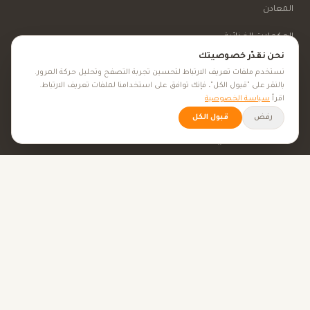
المعادن
المكملات الغذائية
نحن نقدّر خصوصيتك
الأعشاب الطبية
نستخدم ملفات تعريف الارتباط لتحسين تجربة التصفح وتحليل حركة المرور.
بالنقر على "قبول الكل"، فإنك توافق على استخدامنا لملفات تعريف الارتباط.
الجمال والعناية
اقرأ
سياسة الخصوصية
رفض
قبول الكل
الأهداف الصحية
كل الأهداف الصحية
نصائح صحية
الأدوات
حاسبة BMI
حاسبة الإباضة