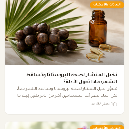
النباتات والأعشاب
نخيل المنشار لصحة البروستاتا وتساقط
الشعر: ماذا تقول الأدلة؟
يُسوَّق نخيل المنشار لصحة البروستاتا وتساقط الشعر معاً،
لكن الأدلة تدعم أحد الاستخدامين أكثر من الآخر بكثير. إليك ما
تقوله الأبحاث فعلاً.
٢١ صفر ١٤٤٨ هـ
النباتات والأعشاب