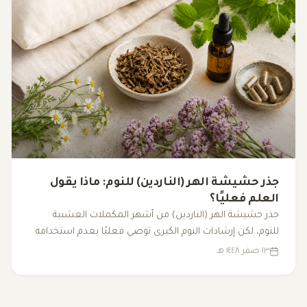
جذر حشيشة الهر (الناردين) للنوم: ماذا يقول
العلم فعليًا؟
جذر حشيشة الهر (الناردين) من أشهر المكملات العشبية
للنوم، لكن إرشادات النوم الكبرى توصي فعليًا بعدم استخدامه
لعلاج الأرق المزمن. إليك ما تدعمه الأدلة العلمية فعليًا.
١٣ صفر ١٤٤٨ هـ