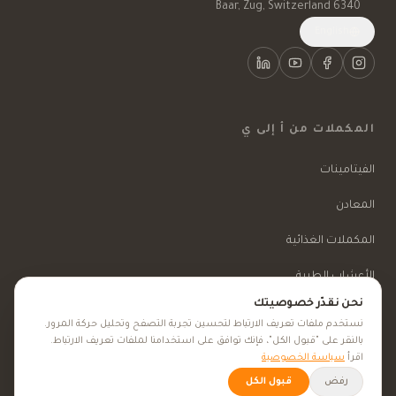
6340 Baar, Zug, Switzerland
English
المكملات من أ إلى ي
الفيتامينات
المعادن
المكملات الغذائية
الأعشاب الطبية
نحن نقدّر خصوصيتك
الجمال والعناية
نستخدم ملفات تعريف الارتباط لتحسين تجربة التصفح وتحليل حركة المرور.
بالنقر على "قبول الكل"، فإنك توافق على استخدامنا لملفات تعريف الارتباط.
اقرأ
سياسة الخصوصية
الأهداف الصحية
رفض
قبول الكل