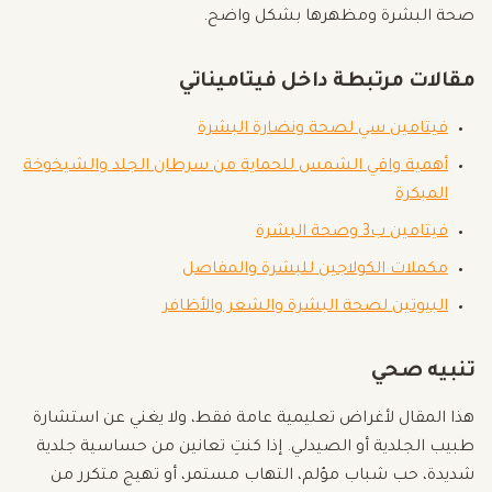
صحة البشرة ومظهرها بشكل واضح.
مقالات مرتبطة داخل فيتاميناتي
فيتامين سي لصحة ونضارة البشرة
أهمية واقي الشمس للحماية من سرطان الجلد والشيخوخة
المبكرة
فيتامين ب3 وصحة البشرة
مكملات الكولاجين للبشرة والمفاصل
البيوتين لصحة البشرة والشعر والأظافر
تنبيه صحي
هذا المقال لأغراض تعليمية عامة فقط، ولا يغني عن استشارة
طبيب الجلدية أو الصيدلي. إذا كنتِ تعانين من حساسية جلدية
شديدة، حب شباب مؤلم، التهاب مستمر، أو تهيج متكرر من