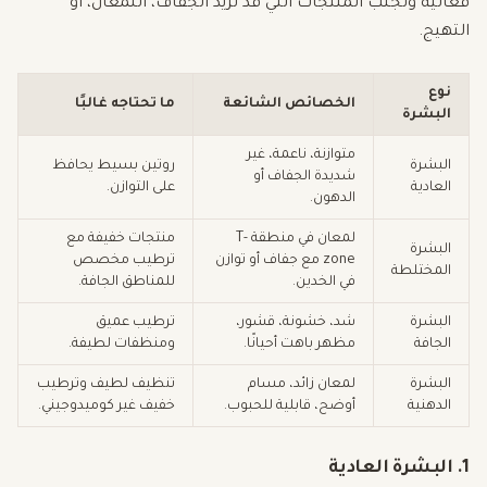
فعالية وتجنب المنتجات التي قد تزيد الجفاف، اللمعان، أو
التهيج.
نوع
الخصائص الشائعة
ما تحتاجه غالبًا
البشرة
متوازنة، ناعمة، غير
البشرة
روتين بسيط يحافظ
شديدة الجفاف أو
العادية
على التوازن.
الدهون.
لمعان في منطقة T-
منتجات خفيفة مع
البشرة
zone مع جفاف أو توازن
ترطيب مخصص
المختلطة
في الخدين.
للمناطق الجافة.
البشرة
شد، خشونة، قشور،
ترطيب عميق
الجافة
مظهر باهت أحيانًا.
ومنظفات لطيفة.
البشرة
لمعان زائد، مسام
تنظيف لطيف وترطيب
الدهنية
أوضح، قابلية للحبوب.
خفيف غير كوميدوجيني.
1. البشرة العادية