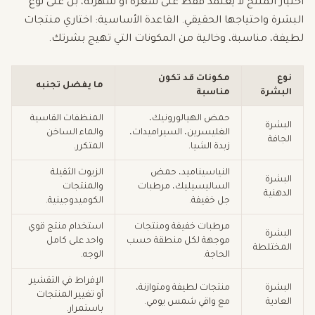
اختيار المنتج لا يعتمد فقط على سعره أو شهرته، بل على نوع
البشرة واحتياجها الحقيقي. القاعدة الأساسية: اختاري منتجات
لطيفة، مناسبة، وخالية من المكونات التي تهيج بشرتك.
نوع
مكونات قد تكون
ما يفضل تجنبه
البشرة
مناسبة
حمض الهيالورونيك،
المنظفات القاسية
البشرة
الغليسرين، السيراميدات،
والماء الساخن
الجافة
زبدة الشيا.
المتكرر.
النياسيناميد، حمض
الزيوت الثقيلة
البشرة
الساليسيليك، مرطبات
والمنتجات
الدهنية
جل خفيفة.
الكوميدوجينية.
مرطبات خفيفة ومنتجات
استخدام منتج قوي
البشرة
موجهة لكل منطقة حسب
واحد على كامل
المختلطة
الحاجة.
الوجه.
الإفراط في التقشير
البشرة
منتجات لطيفة ومتوازنة،
أو تغيير المنتجات
العادية
مع واقي شمس يومي.
باستمرار.