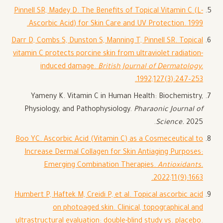
Pinnell SR, Madey D. The Benefits of Topical Vitamin C (L-
Ascorbic Acid) for Skin Care and UV Protection. 1999.
Darr D, Combs S, Dunston S, Manning T, Pinnell SR. Topical
vitamin C protects porcine skin from ultraviolet radiation-
induced damage.
British Journal of Dermatology.
1992;127(3):247–253.
Yameny K. Vitamin C in Human Health: Biochemistry,
Physiology, and Pathophysiology.
Pharaonic Journal of
Science.
2025.
Boo YC. Ascorbic Acid (Vitamin C) as a Cosmeceutical to
Increase Dermal Collagen for Skin Antiaging Purposes:
Emerging Combination Therapies.
Antioxidants.
2022;11(9):1663.
Humbert P, Haftek M, Creidi P, et al. Topical ascorbic acid
on photoaged skin. Clinical, topographical and
ultrastructural evaluation: double-blind study vs. placebo.