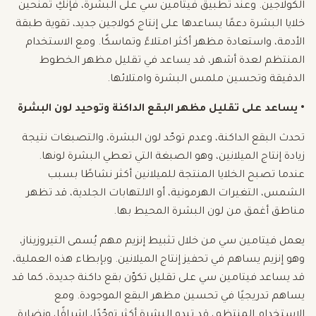
الكولاجين. وعند تطبيق فيتامين سي على البشرة، فإنكِ تمنحين
خلايا البشرة دعمًا يساعدها على إنتاج كولاجين جديد، تقوية طبقة
الأدمة، واستعادة مظهر أكثر امتلاءً وتماسكًا. ومع الاستخدام
المنتظم لعدة أشهر، قد يساعد في تقليل مظهر الخطوط
الدقيقة وتحسين ملمس البشرة وامتلائها.
• يساعد على تقليل مظهر البقع الداكنة وتوحيد لون البشرة
تحدث البقع الداكنة، وعدم توحّد لون البشرة، والتصبغات نتيجة
زيادة إنتاج الميلانين، وهو الصبغة التي تعطي البشرة لونها.
عندما تصبح الخلايا المنتجة للميلانين أكثر نشاطًا بسبب
الشمس، التغيرات الهرمونية، أو الالتهابات الجلدية، قد تظهر
مناطق أغمق من لون البشرة المحيط بها.
يعمل فيتامين سي من خلال تثبيط إنزيم مهم يُسمى التيروزيناز،
وهو إنزيم يساهم في تحفيز إنتاج الميلانين. وبإبطاء هذه العملية،
قد يساعد فيتامين سي على تقليل تكوّن بقع داكنة جديدة، كما قد
يساهم تدريجيًا في تحسين مظهر البقع الموجودة. ومع
الاستخدام المنتظم، قد تبدو البشرة أكثر توحّدًا، إشراقًا، ونضارة.