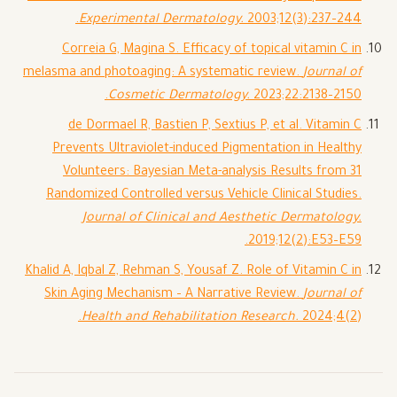
Experimental Dermatology.
2003;12(3):237–244.
Correia G, Magina S. Efficacy of topical vitamin C in
melasma and photoaging: A systematic review.
Journal of
Cosmetic Dermatology.
2023;22:2138–2150.
de Dormael R, Bastien P, Sextius P, et al. Vitamin C
Prevents Ultraviolet-induced Pigmentation in Healthy
Volunteers: Bayesian Meta-analysis Results from 31
Randomized Controlled versus Vehicle Clinical Studies.
Journal of Clinical and Aesthetic Dermatology.
2019;12(2):E53–E59.
Khalid A, Iqbal Z, Rehman S, Yousaf Z. Role of Vitamin C in
Skin Aging Mechanism – A Narrative Review.
Journal of
Health and Rehabilitation Research.
2024;4(2).