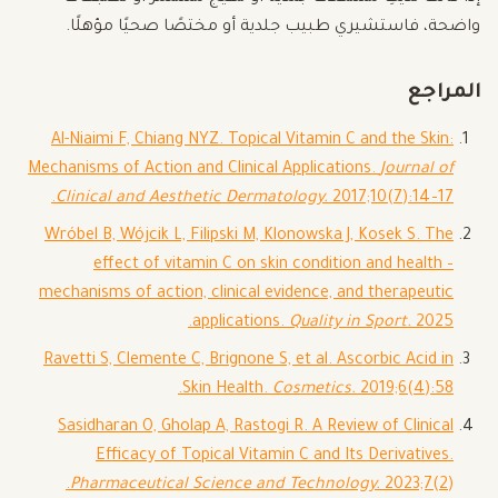
واضحة، فاستشيري طبيب جلدية أو مختصًا صحيًا مؤهلًا.
المراجع
Al-Niaimi F, Chiang NYZ. Topical Vitamin C and the Skin:
Mechanisms of Action and Clinical Applications.
Journal of
Clinical and Aesthetic Dermatology.
2017;10(7):14–17.
Wróbel B, Wójcik L, Filipski M, Klonowska J, Kosek S. The
effect of vitamin C on skin condition and health –
mechanisms of action, clinical evidence, and therapeutic
applications.
Quality in Sport.
2025.
Ravetti S, Clemente C, Brignone S, et al. Ascorbic Acid in
Skin Health.
Cosmetics.
2019;6(4):58.
Sasidharan O, Gholap A, Rastogi R. A Review of Clinical
Efficacy of Topical Vitamin C and Its Derivatives.
Pharmaceutical Science and Technology.
2023;7(2).