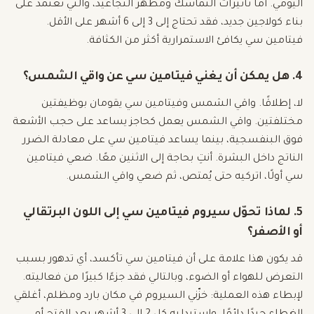
اليومي. أما تأثيرات التماسك ومظهر التجاعيد، والتي تعتمد على
بناء كولاجين جديد، فقد تحتاج إلى 3 إلى 6 أشهر على الأقل.
فيتامين سي يكافئ الاستمرارية أكثر من الكثافة.
4. هل يمكن أن يغني فيتامين سي عن واقي الشمس؟
لا، إطلاقًا. واقي الشمس وفيتامين سي يقومان بوظيفتين
مختلفتين. واقي الشمس يعمل كحاجز يساعد على حجب الأشعة
فوق البنفسجية، بينما يساعد فيتامين سي على معادلة الضرر
الناتج داخل البشرة. أنتِ بحاجة إلى الاثنين معًا. ضعي فيتامين
سي أولًا، اتركيه حتى يُمتص، ثم ضعي واقي الشمس.
5. لماذا تحوّل سيروم فيتامين سي إلى اللون البرتقالي
أو الأصفر؟
قد يكون هذا علامة على أن فيتامين سي تأكسد، أي تدهور بسبب
التعرض للهواء أو الضوء، وبالتالي فقد جزءًا كبيرًا من فعاليته.
لإبطاء هذه العملية: خزّني السيروم في مكان بارد ومظلم، أغلقي