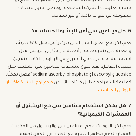
الغطاء جيدًا دائمًا، واستبدليه كل 2 إلى 3 أشهر بعد الفتح أو
حسب تعليمات الشركة المصنعة. ويفضل اختيار منتجات
محفوظة في عبوات داكنة أو غير شفافة.
6. هل فيتامين سي آمن للبشرة الحساسة؟
نعم، لكن مع بعض الحذر. ابدئي بتركيز أقل، مثل 10% تقريبًا،
وضعيه على بشرة جافة، وأدخليه تدريجيًا إلى الروتين، مثل
استخدامه عدة مرات في الأسبوع في البداية. إذا كانت بشرتكِ
شديدة التفاعل، فقد تكون مشتقات فيتامين سي اللطيفة مثل
ascorbyl glucoside أو sodium ascorbyl phosphate أفضل تحمّلًا.
كما يمكنكِ مراجعة دليل فيتاميناتي عن
فهم نوع البشرة واختيار
الروتين المناسب
.
7. هل يمكن استخدام فيتامين سي مع الريتينول أو
المقشرات الكيميائية؟
نعم، لكن التوقيت مهم. فيتامين سي والريتينول من المكونات
الممتازة لدعم مظهر البشرة مع التقدم في العمر، لكنهما