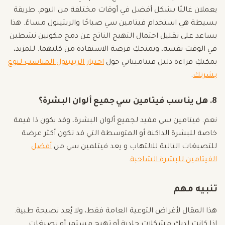
يعملان غالبًا بشكل أفضل في أوقات مختلفة من اليوم. طريقة
بسيطة هي استخدام فيتامين سي صباحًا والريتينول مساءً. هذا
يساعد على تقليل احتمال التهيج الناتج عن دمج مكونين نشطين
في الوقت نفسه، ويمنحكِ فرصة الاستفادة من كليهما. للمزيد،
يمكنكِ قراءة دليل فيتاميناتي حول
اختيار الريتينول المناسب لنوع
بشرتك
.
8. هل يناسب فيتامين سي جميع ألوان البشرة؟
نعم. فيتامين سي مفيد لجميع ألوان البشرة، وقد يكون ذا قيمة
خاصة للبشرة الداكنة أو المتوسطة التي قد تكون أكثر عرضة
للتصبغات التالية للالتهاب و يعد فيتلمين سي من
أفضل
الفيتامين للبشرة الشاحبة
.
تنبيه مهم
هذا المقال لأغراض التوعية العامة فقط، ولا يُعد نصيحة طبية.
إذا كانت لديكِ مشكلات جلدية أو تهيج مستمر أو تصبغات