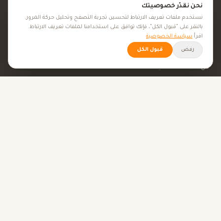
نحن نقدّر خصوصيتك
الجمال والعناية
نستخدم ملفات تعريف الارتباط لتحسين تجربة التصفح وتحليل حركة المرور.
بالنقر على "قبول الكل"، فإنك توافق على استخدامنا لملفات تعريف الارتباط.
اقرأ
سياسة الخصوصية
الأهداف الصحية
رفض
قبول الكل
كل الأهداف الصحية
نصائح صحية
الأدوات
حاسبة BMI
حاسبة الإباضة
حاسبة الحمل
عن فيتاميناتي