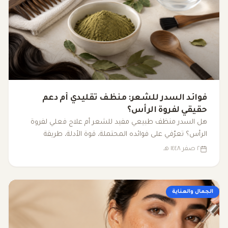
فوائد السدر للشعر: منظف تقليدي أم دعم
حقيقي لفروة الرأس؟
هل السدر منظف طبيعي مفيد للشعر أم علاج فعلي لفروة
الرأس؟ تعرّفي على فوائده المحتملة، قوة الأدلة، طريقة
استخدامه، وأضراره حسب نوع الشعر.
٢ صفر ١٤٤٨ هـ
الجمال والعناية