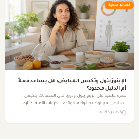
نصائح صحية
الإينوزيتول وتكيس المبايض: هل يساعد فعلاً
أم الدليل محدود؟
نظرة علمية على الإينوزيتول ودوره لدى المصابات بتكيس
المبايض، مع توضيح أنواعه، فوائده، الجرعات الآمنة، وآثاره
الجانبية.
٨ صفر ١٤٤٨ هـ