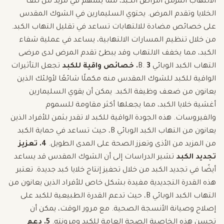
الالتهاب المزمن أمراض الكبد، مما يسهم في مزيد من تلف
الخلايا وتقدم المرض. يحتوي السليمارين في الشوك المقدس
على خصائص مضادة للالتهابات تساعد في تقليل التهاب الكبد.
من خلال تنظيم المسارات الالتهابية، يساعد في عملية شفاء
الكبد، مما يخفف الالتهاب وقد يبطئ تقدم المرض لدى مرضى
التهاب الكبد الوبائي B.
3. خصائص واقية للكبد
تجعل التأثيرات
الواقية للكبد للشوك المقدس منه مكملًا شائعًا لأولئك الذين
يعانون من ضعف وظيفة الكبد. يمكن أن يقوي السليمارين
أغشية خلايا الكبد، مما يجعلها أكثر مقاومة للسموم
والفيروسات. هذه الجودة الواقية للكبد لا تقدر بثمن للأفراد الذين
يعانون من التهاب الكبد الوبائي B، حيث تساعد في حماية الكبد
من المزيد من الأذى وتعزز الصحة على المدى الطويل.
4. تعزيز
تجديد الكبد
تشير الدراسات إلى أن الشوك المقدس قد يساعد
أيضًا في تجديد الكبد من خلال تحفيز إنتاج خلايا كبد جديدة. تعتبر
هذه القدرة التجديدية مفيدة بشكل خاص للأفراد الذين يعانون من
التهاب الكبد الوبائي B، حيث تدعم القدرة الطبيعية للكبد على
إصلاح وصيانة الأنسجة الصحية. مع مرور الوقت، يمكن أن
تحسن هذه الخاصية الصحة العامة للكبد ومرونته.
5. دعم