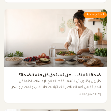
نصائح صحية
ضجة الألياف... هل تستحق كل هذه الضجة؟
كثيرون يظنون أن الألياف فقط لعلاج الإمساك، لكنها في
الحقيقة من أهم العناصر الغذائية لصحة القلب والهضم وسكر
الدم والبكتيريا النافعة.
١٢ صفر ١٤٤٨ هـ