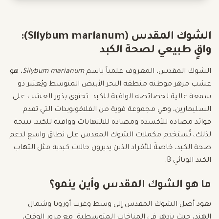
الشوك المقدس (Silybum marianum):
واقٍ طبيعي لصحة الكبد
الشوك المقدس، المعروف علمياً باسم
Silybum marianum
، هو
عشب مزهر موطنه منطقة البحر الأبيض المتوسط ويُعتبر ذو
سمعة عالية لخصائصه الواقية للكبد. تحتوي بذور العشب على
السليمارين، وهي مجموعة قوية من الفلافونويدات التي تقدم
فوائد مضادة للأكسدة ومضادة للالتهابات وواقية للكبد. نتيجة
لذلك، تُستخدم مكملات الشوك المقدس على نطاق واسع لدعم
صحة الكبد، خاصةً للأفراد الذين يديرون حالات كبدية مثل التهاب
الكبد الوبائي B.
ما هو الشوك المقدس وأين ينمو؟
يعود أصل الشوك المقدس إلى وسط وغرب أوروبا وشمال
الهند، حيث يزدهر في المناخات المتوسطية. مع مرور الوقت،