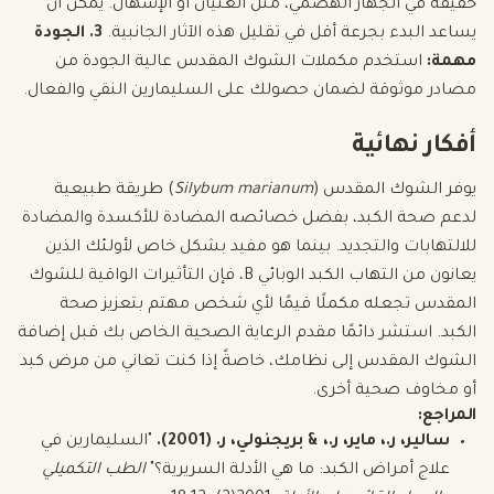
خفيفة في الجهاز الهضمي، مثل الغثيان أو الإسهال. يمكن أن
يساعد البدء بجرعة أقل في تقليل هذه الآثار الجانبية.
3. الجودة
مهمة:
استخدم مكملات الشوك المقدس عالية الجودة من
مصادر موثوقة لضمان حصولك على السليمارين النقي والفعال.
أفكار نهائية
يوفر الشوك المقدس (
Silybum marianum
) طريقة طبيعية
لدعم صحة الكبد، بفضل خصائصه المضادة للأكسدة والمضادة
للالتهابات والتجديد. بينما هو مفيد بشكل خاص لأولئك الذين
يعانون من التهاب الكبد الوبائي B، فإن التأثيرات الواقية للشوك
المقدس تجعله مكملًا قيمًا لأي شخص مهتم بتعزيز صحة
الكبد. استشر دائمًا مقدم الرعاية الصحية الخاص بك قبل إضافة
الشوك المقدس إلى نظامك، خاصةً إذا كنت تعاني من مرض كبد
أو مخاوف صحية أخرى.
المراجع:
سالير، ر.، ماير، ر.، & بريجنولي، ر. (2001).
"السليمارين في
علاج أمراض الكبد: ما هي الأدلة السريرية؟"
الطب التكميلي