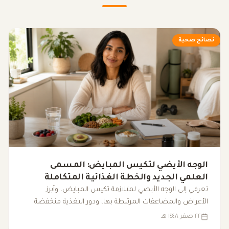
نصائح صحية
الوجه الأيضي لتكيس المبايض: المسمى
العلمي الجديد والخطة الغذائية المتكاملة
لضبط الهرمونات
تعرفي إلى الوجه الأيضي لمتلازمة تكيس المبايض، وأبرز
الأعراض والمضاعفات المرتبطة بها، ودور التغذية منخفضة
المؤشر الجلايسيمي، والرياضة، والنوم، والمكملات الغذائية في
٢٢ صفر ١٤٤٨ هـ
دعم التوازن الهرموني وتحسين نمط الحياة.