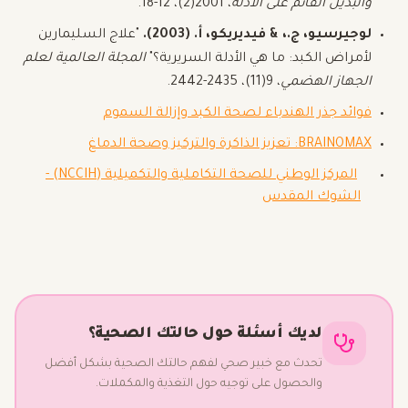
والبديل القائم على الأدلة
، 2001(2)، 12-18.
لوجيرسيو، ج.، & فيديريكو، أ. (2003).
"علاج السليمارين
لأمراض الكبد: ما هي الأدلة السريرية؟"
المجلة العالمية لعلم
الجهاز الهضمي
، 9(11)، 2435-2442.
فوائد جذر الهندباء لصحة الكبد وإزالة السموم
BRAINOMAX: تعزيز الذاكرة والتركيز وصحة الدماغ
المركز الوطني للصحة التكاملية والتكميلية (NCCIH) -
الشوك المقدس
لديك أسئلة حول حالتك الصحية؟
تحدث مع خبير صحي لفهم حالتك الصحية بشكل أفضل
والحصول على توجيه حول التغذية والمكملات.