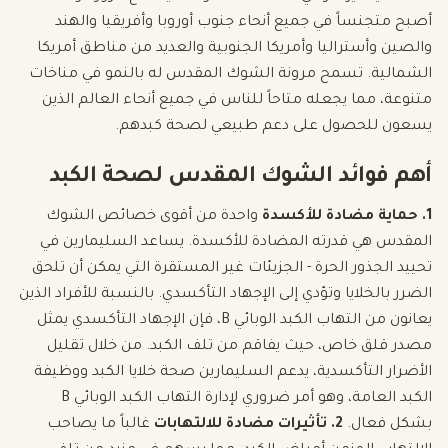
أصبح متجنساً في جميع أنحاء جنوب أوروبا وأفريقيا والهند
والصين وأستراليا وأمريكا الجنوبية والعديد من مناطق أمريكا
الشمالية. تسمح مرونة الشوك المقدس له بالنمو في مناخات
متنوعة، مما يجعله متاحاً للناس في جميع أنحاء العالم الذين
يسعون للحصول على دعم طبيعي لصحة كبدهم.
أهم فوائد الشوك المقدس لصحة الكبد
1. حماية مضادة للأكسدة
واحدة من أقوى خصائص الشوك
المقدس هي قدرته المضادة للأكسدة. يساعد السليمارين في
تحييد الجذور الحرة - الجزيئات غير المستقرة التي يمكن أن تلحق
الضرر بالخلايا وتؤدي إلى الإجهاد التأكسدي. بالنسبة للأفراد الذين
يعانون من التهاب الكبد الوبائي B، فإن الإجهاد التأكسدي يمثل
مصدر قلق خاص، حيث يفاقم من تلف الكبد. من خلال تقليل
الأضرار التأكسدية، يدعم السليمارين صحة خلايا الكبد ووظيفة
الكبد العامة، وهو أمر ضروري لإدارة التهاب الكبد الوبائي B
بشكل فعال.
2. تأثيرات مضادة للالتهابات
غالباً ما يصاحب