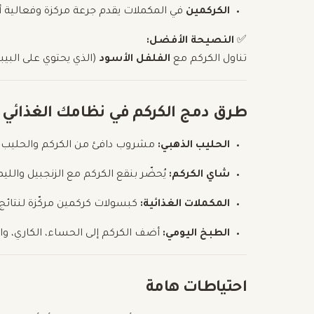
الكركمين
في المكملات يقدم جرعة مركزة وفعالية أك
✅
النصيحة الأفضل:
تناول الكركم مع
الفلفل الأسود
(الذي يحتوي على البي
طرق دمج الكركم في نظامك الغذائي
الحليب الذهبي:
مشروب دافئ من الكركم والحليب وا
شاي الكركم:
يُحضّر بنقع الكركم مع الزنجبيل والليم
المكملات الغذائية:
كبسولات كركمين مركّزة لنتائج
الطبخ اليومي:
أضف الكركم إلى الحساء، الكاري، وا
احتياطات هامة