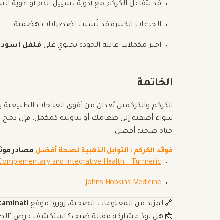
قد يتفاعل الكركم مع أدوية تسييل الدم أو أدوية ا
الجرعات الكبيرة قد تُسبب اضطرابات هضمية.
اختر مكملات عالية الجودة تحتوي على
فلفل أسود
أ
الخاتمة
الكركم والكركمين يُعدان من أقوى العلاجات الطبيعية
سواء أضفته إلى طعامك أو تناولته كمكمل، فإن دمج ا
حياة صحية أفضل.
فوائد الكركم : التوابل الذهبية لصحة أفضل
مصادر موث
 Complementary and Integrative Health – Turmeric
Johns Hopkins Medicine
🔗 لمزيد من المعلومات الصحية، زوروا موقع
taminati
📩 هل تودّ مشاركة مقالة ضيف؟ استكشف فرص "الصحة