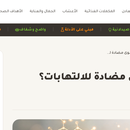
عادن
المكملات الغذائية
الأعشاب
الجمال والعناية
الأهداف الصح
|
|
راجعة صيدلانية
مبني على الأدلة
واضح وشفاف
الكركم والكركمين: قوى مضادة للالتهابات؟
 مضادة للالتهابات؟