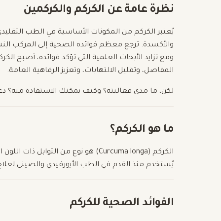
نظرة عامة عن الكركم والكركمين
يُعتبر الكركم من المكونات الأساسية في الطب التقليد
والأكسدة. ترجع معظم فوائده الصحية إلى المركب ال
ومع تزايد الأبحاث العلمية التي تؤكد فوائده، أصبح الك
المفاصل، وتقليل الالتهابات، وتعزيز الرفاهية العامة.
لكن، ما مدى فعاليته؟ وكيف يمكنك الاستفادة منه؟ د
ما هو الكركم؟
الكركم (Curcuma longa) هو نوع من التوابل ذات اللون الأصفر الزاهي، يُستخرج من جذر نبات ينتمي لعائلة الزنجبيل.
يُستخدم منذ القدم في الطب الأيورفيدي والصيني لعلا
الفوائد الصحية للكركم