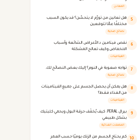
المعادن
هل تعانين من تورّم لا يتحسّن؟ قد يكون السبب
5
مختلفًا عمّا تتوقعين
نصائح صحية
نقص فيتامين د الأعراض الشائعة وأسباب
6
الانخفاض وكيف تعالج المشكلة
الفيتامينات
تواجه صعوبة في النوم؟ إليك بعض النصائح لك.
7
نصائح صحية
هل يمكن أن يحصل الجسم على جميع الفيتامينات
8
من الغذاء فقط؟
الفيتامينات
بيرال PERAL: كيف يُخفّف حرقة البول ويحمي كليتيك
9
بشكل طبيعي
المكملات الغذائية
كم يحتاج الجسم من الزنك يوميًا حسب العمر
10