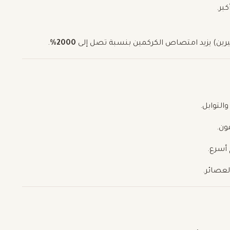
بر.
بيرين) يزيد امتصاص الكركمين بنسبة تصل إلى
2000%
.
لتوابل.
ون.
 أسرع.
لعصائر.