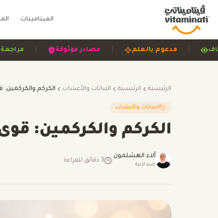
الفيتامينات
الم
|
|
|
ح وشفاف
مدعوم بالعلم
مصادر موثوقة
م
الرئيسية
الرئيسية
النباتات والأعشاب
النباتات والأعشاب
الكركم والكركمين: قوى
آلاء الهشلمون
|
3
دقائق للقراءة
صيدلانية