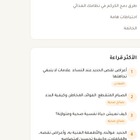
طرق دمج الكركم في نظامك الغذائي
احتياطات هامة
الخاتمة
الأكثر قراءة
أعراض نقص الحديد عند النساء: علامات لا ينبغي
1
تجاهلها
المعادن
الصيام المتقطع: الفوائد، المخاطر، وكيفية البدء
2
نصائح صحية
كيف نعيش حياة نفسية صحية ومتوازنة؟
3
نصائح صحية
الحديد: فوائده، والأطعمة الغنية به، وأعراض نقصه،
4
والمكملات، وكيفية تحسين امتصاصه