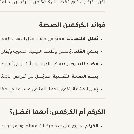
لكن الكركم يحتوي فقط على 3-5% من الكركمين، لذلك يُفضل استخدام مكملات مركزة للاستفادة الكاملة منه.
فوائد الكركمين الصحية
يُقلل الالتهابات:
مفيد في حالات مثل التهاب المفاصل
يحمي القلب:
يُحسن وظيفة الأوعية الدموية ويُقل
مضاد للسرطان:
بعض الدراسات تُشير إلى أنه يحد 
يدعم الصحة النفسية:
قد يُقلل من أعراض الاكتئا
يعزز المناعة:
يُقوي الجهاز المناعي ويساعد في مقا
الكركم أم الكركمين: أيهما أفضل؟
الكركم
يحتوي على عدة مركبات فعالة، ويوفر فوائد