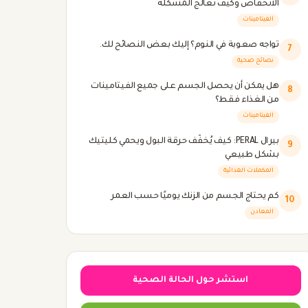
الانخفاض وكيف تعالج المشكلة
الفيتامينات
تواجه صعوبة في النوم؟ إليك بعض النصائح لك.
7
نصائح صحية
هل يمكن أن يحصل الجسم على جميع الفيتامينات
8
من الغذاء فقط؟
الفيتامينات
بيرال PERAL: كيف يُخفّف حرقة البول ويحمي كليتيك
9
بشكل طبيعي
المكملات الغذائية
كم يحتاج الجسم من الزنك يوميًا حسب العمر
10
المعادن
استشر حول الحالة الصحية