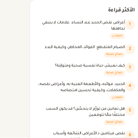
الأكثر قراءة
أعراض نقص الحديد عند النساء: علامات لا ينبغي
1
تجاهلها
المعادن
الصيام المتقطع: الفوائد، المخاطر، وكيفية البدء
2
نصائح صحية
كيف نعيش حياة نفسية صحية ومتوازنة؟
3
نصائح صحية
الحديد: فوائده، والأطعمة الغنية به، وأعراض نقصه،
4
والمكملات، وكيفية تحسين امتصاصه
المعادن
هل تعانين من تورّم لا يتحسّن؟ قد يكون السبب
5
مختلفًا عمّا تتوقعين
نصائح صحية
نقص فيتامين د الأعراض الشائعة وأسباب
6