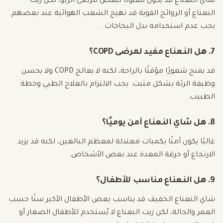
شاي النعناع قد يكون مقبولًا لبعض مرضى الربو، لكن زيت
النعناع أو الروائح القوية قد تهيج الشعب الهوائية عند بعضهم.
يجب عدم استخدامه بدل البخاخات.
7. هل النعناع مفيد لمرضى COPD؟
قد يمنح شعورًا مؤقتًا بالراحة، لكنه لا يعالج COPD ولا يحسن
وظيفة الرئة بشكل مثبت. يجب الالتزام بالعلاج الطبي وخطة
الطبيب.
8. هل شاي النعناع آمن يوميًا؟
غالبًا يكون آمنًا بكميات معتدلة لمعظم البالغين، لكنه قد يزيد
الارتجاع أو حرقة المعدة عند بعض الأشخاص.
9. هل النعناع مناسب للأطفال؟
شاي النعناع الخفيف قد يناسب بعض الأطفال الأكبر سنًا حسب
العمر والحالة، لكن زيت النعناع لا يُستخدم للأطفال الصغار أو