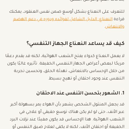
بخاخات الفم، وأقراص المص.
للتعرف على النعناع بشكل أوسع ضمن نفس العنقود، يمكنك
قراءة
النعناع: الدليل الشامل لفوائده ودوره في دعم الهضم
والانتعاش
.
كيف قد يساعد النعناع الجهاز التنفسي؟
لا يعمل النعناع كدواء يفتح الشعب الهوائية، لكنه قد يقدم دعمًا
مريحًا لبعض أعراض الجهاز التنفسي الخفيفة. تأثيره غالبًا يكون
من خلال الإحساس بالانتعاش، تهدئة الحلق، وتحسين تجربة
التنفس عند وجود احتقان أو تهيج بسيط.
1. الشعور بتحسن التنفس عند الاحتقان
قد يجعل المنثول الشخص يشعر بأن الهواء يمر بسهولة أكبر
عبر الأنف، حتى لو لم يكن هناك توسع حقيقي أو علاجي في
الشعب الهوائية. هذا الإحساس قد يكون مفيدًا عند نزلات البرد
الخفيفة أو احتقان الأنف، لكنه لا يكفي لعلاج ضيق التنفس أو