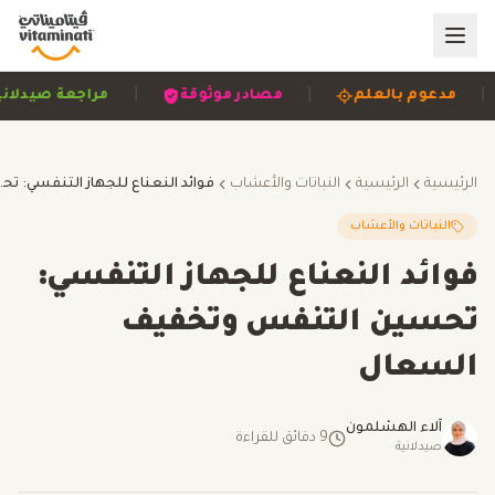
|
|
مصادر موثوقة
مراجعة صيدلانية
مبني على الأدلة
الرئيسية
الرئيسية
النباتات والأعشاب
فوائد النعناع للجها
النباتات والأعشاب
فوائد النعناع للجهاز التنفسي:
تحسين التنفس وتخفيف
السعال
آلاء الهشلمون
9
دقائق للقراءة
صيدلانية