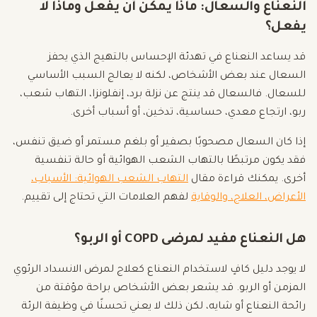
النعناع والسعال: ماذا يمكن أن يفعل وماذا لا
يفعل؟
قد يساعد النعناع في تهدئة الإحساس بالتهيج الذي يحفز
السعال عند بعض الأشخاص، لكنه لا يعالج السبب الأساسي
للسعال. فالسعال قد ينتج عن نزلة برد، إنفلونزا، التهاب شعب،
ربو، ارتجاع معدي، حساسية، تدخين، أو أسباب أخرى.
إذا كان السعال مصحوبًا بصفير أو بلغم مستمر أو ضيق تنفس،
فقد يكون مرتبطًا بالتهاب الشعب الهوائية أو حالة تنفسية
أخرى. يمكنك قراءة مقال
التهاب الشعب الهوائية: الأسباب،
الأعراض، العلاج، والوقاية
لفهم العلامات التي تحتاج إلى تقييم.
هل النعناع مفيد لمرضى COPD أو الربو؟
لا يوجد دليل كافٍ لاستخدام النعناع كعلاج لمرض الانسداد الرئوي
المزمن أو الربو. قد يشعر بعض الأشخاص براحة مؤقتة من
رائحة النعناع أو شايه، لكن ذلك لا يعني تحسنًا في وظيفة الرئة