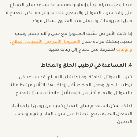
عند الإصابة بنزلة برد أو إنفلونزا خفيفة، قد يساعد شاي النعناع
على زيادة شرب السوائل والشعور بالدفء والراحة. لكن النعناع لا
يقتل الفيروسات ولا يقلل مدة العدوى بشكل مؤكد.
إذا كانت الأعراض تشبه الإنفلونزا مع حمى وآلام جسم وتعب
شديد، يمكنك قراءة مقال
الإنفلونزا: الأعراض، الأسباب، العلاج،
والوقاية
لمعرفة متى تحتاج إلى رعاية طبية.
4. المساعدة في ترطيب الحلق والمخاط
شرب السوائل الدافئة، ومنها شاي النعناع، قد يساعد في
ترطيب الحلق وجعل المخاط أقل إزعاجًا. هذا التأثير مرتبط غالبًا
بالسوائل والدفء أكثر من كونه تأثيرًا علاجيًا مباشرًا للنعناع.
لذلك، يمكن استخدام شاي النعناع كجزء من روتين الراحة أثناء
السعال الخفيف، مع الحفاظ على شرب الماء والنوم وتجنب
التدخين.