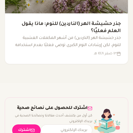
جذر حشيشة الهر (الناردين) للنوم: ماذا يقول
العلم فعليًا؟
جذر حشيشة الهر (الناردين) من أشهر المكملات العشبية
للنوم، لكن إرشادات النوم الكبرى توصي فعليًا بعدم استخدامه
لعلاج الأرق المزمن. إليك ما تدعمه الأدلة العلمية فعليًا.
١٣ صفر ١٤٤٨ هـ
اشترك للحصول على نصائح صحية
كن أول من يكتشف أحدث مقالاتنا ونصائحنا الصحية في
بريدك الإلكتروني
اشترك