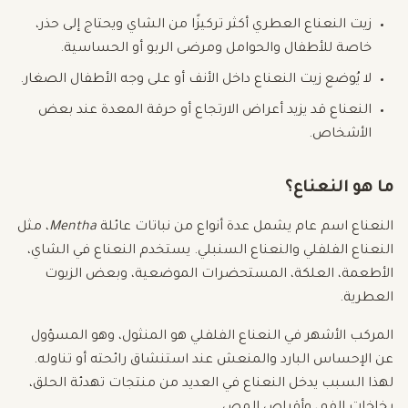
زيت النعناع العطري أكثر تركيزًا من الشاي ويحتاج إلى حذر،
خاصة للأطفال والحوامل ومرضى الربو أو الحساسية.
لا يُوضع زيت النعناع داخل الأنف أو على وجه الأطفال الصغار.
النعناع قد يزيد أعراض الارتجاع أو حرقة المعدة عند بعض
الأشخاص.
ما هو النعناع؟
النعناع اسم عام يشمل عدة أنواع من نباتات عائلة
Mentha
، مثل
النعناع الفلفلي والنعناع السنبلي. يستخدم النعناع في الشاي،
الأطعمة، العلكة، المستحضرات الموضعية، وبعض الزيوت
العطرية.
المركب الأشهر في النعناع الفلفلي هو المنثول، وهو المسؤول
عن الإحساس البارد والمنعش عند استنشاق رائحته أو تناوله.
لهذا السبب يدخل النعناع في العديد من منتجات تهدئة الحلق،