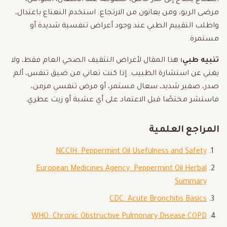
النعناع يحتاج إلى حذر خاص، خصوصًا عند الأطفال، الحوامل،
مرضى الربو، ومن يعانون من الارتجاع. استخدم النعناع باعتدال،
واطلب التقييم الطبي عند وجود أعراض تنفسية شديدة أو
مستمرة.
تنبيه طبي:
هذا المقال لأغراض التثقيف الصحي العام فقط، ولا
يغني عن استشارة الطبيب. إذا كنت تعاني من ضيق تنفس، ألم
صدر، صفير شديد، سعال مستمر، أو مرض تنفسي مزمن،
فاستشر مختصًا قبل الاعتماد على أي عشبة أو زيت عطري.
المراجع العلمية
NCCIH: Peppermint Oil Usefulness and Safety
European Medicines Agency: Peppermint Oil Herbal
Summary
CDC: Acute Bronchitis Basics
WHO: Chronic Obstructive Pulmonary Disease COPD