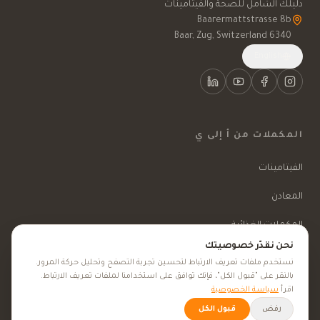
دليلك الشامل للصحة والفيتامينات
6340 Baar, Zug, Switzerland
English
المكملات من أ إلى ي
الفيتامينات
المعادن
المكملات الغذائية
نحن نقدّر خصوصيتك
الأعشاب الطبية
نستخدم ملفات تعريف الارتباط لتحسين تجربة التصفح وتحليل حركة المرور.
بالنقر على "قبول الكل"، فإنك توافق على استخدامنا لملفات تعريف الارتباط.
الجمال والعناية
اقرأ
سياسة الخصوصية
رفض
قبول الكل