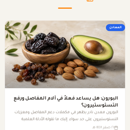
المعادن
البورون: هل يساعد فعلاً في آلام المفاصل ورفع
التستوستيرون؟
البورون معدن نادر يظهر في مكملات دعم المفاصل ومعززات
التستوستيرون على حد سواء. إليك ما تقوله الأدلة العلمية
الفعلية حول فوائده ومصادره وجرعته الآمنة.
٢١ صفر ١٤٤٨ هـ