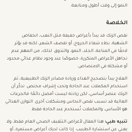
النمو إلى وقت أطول ومتابعة.
الخلاصة
نقص الزنك قد يبدأ بأعراض خفيفة مثل التعب، انخفاض
الشهية، بطء شفاء الجروح، أو تقصف الشعر، لكنه قد يؤثر
لاحقًا في المناعة، الجلد، النمو، والتذوق. لذلك، من المهم عدم
تجاهل الأعراض المتكررة، خصوصًا عند وجود نظام غذائي محدود
أو مشكلة في الامتصاص.
العلاج يبدأ بتصحيح الغذاء وزيادة مصادر الزنك الطبيعية، ثم
استخدام المكملات عند الحاجة وتحت إشراف مختص. تذكّر أن
الزنك عنصر أساسي، لكن زيادته ليست أفضل دائمًا؛ فالجرعات
العالية قد تسبب نقص النحاس ومشكلات أخرى. التوازن الغذائي
هو الأساس، والمكملات تُستخدم عند الحاجة فقط.
تنبيه طبي:
هذا المقال لأغراض التثقيف الصحي العام فقط، ولا
يغني عن استشارة الطبيب. إذا كانت لديك أعراض مستمرة، أو