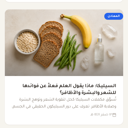
المعادن
السيليكا: ماذا يقول العلم فعلاً عن فوائدها
للشعر والبشرة والأظافر؟
تُسوَّق مكملات السيليكا كحل لتقوية الشعر وتوهج البشرة
وصلابة الأظافر. تعرف على دور السيليكون الحقيقي في الجسم،
مصادره الغذائية، وما تقوله الأبحاث فعلاً.
١٣ صفر ١٤٤٨ هـ