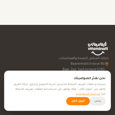
دليلك الشامل للصحة والفيتامينات
6340 Baar, Zug, Switzerland
English
نحن نقدّر خصوصيتك
نستخدم ملفات تعريف الارتباط لتحسين تجربة التصفح وتحليل حركة المرور.
بالنقر على "قبول الكل"، فإنك توافق على استخدامنا لملفات تعريف الارتباط.
اقرأ
سياسة الخصوصية
رفض
قبول الكل
المكملات من أ إلى ي