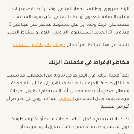
الزنك ضروري لوظائف الجهاز المناعي، وقد يرتبط نقصه بزيادة
قابلية الإصابة بالعدوى أو بطء التعافي. لكن تقوية المناعة لا
تعتمد على الزنك وحده؛ بل على مجموعة عناصر مثل فيتامين C،
فيتامين D، الحديد، السيلينيوم، البروتين، النوم، والنشاط البدني.
للمزيد عن هذا الترابط، اقرأ مقال
دور الفيتامينات في المناعة
.
مخاطر الإفراط في مكملات الزنك
رغم أهمية الزنك، فإن الإفراط في تناوله من المكملات قد يسبب
مشاكل صحية. الجرعات العالية قد تؤدي إلى غثيان، ألم معدة،
إسهال، صداع، أو طعم معدني. أما الاستخدام الطويل بجرعات
مرتفعة فقد يقلل امتصاص
النحاس
، مما قد يؤدي إلى فقر دم أو
أعراض عصبية.
لذلك، لا تستخدم مكمل الزنك بجرعات عالية أو لفترات طويلة
دون استشارة طبية، خاصة إذا كنت تتناول أدوية مزمنة أو