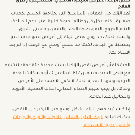
نقص الزنك: الأعراض المبكرة، الأسباب، التشخيص، وطرق
العلاج
يُعد الزنك من المعادن الأساسية التي يحتاجها الجسم بكميات
صغيرة، لكنه يدخل في وظائف حيوية كثيرة، مثل دعم المناعة،
التئام الجروح، النمو، صحة الجلد والشعر، وحاستي التذوق
والشم. لذلك، قد يؤدي نقص الزنك إلى أعراض متنوعة قد تبدو
بسيطة في البداية، لكنها قد تصبح أوضح مع الوقت إذا لم يتم
الانتباه لها.
المشكلة أن أعراض نقص الزنك ليست محددة دائمًا؛ فقد تتشابه
مع نقص الحديد، فيتامين B12، فيتامين D، أو مشكلات الغدة
الدرقية وسوء التغذية. لذلك لا يكفي الاعتماد على الأعراض
وحدها، بل يجب تقييم النظام الغذائي، الحالة الصحية، الأدوية،
والتحاليل عند الحاجة.
إذا كنت تريد فهم الزنك بشكل أوسع قبل التركيز على النقص،
يمكنك قراءة
الزنك: الدليل الشامل للفوائد والأنواع والجرعات
وأفضل طرق الاستخدام
.