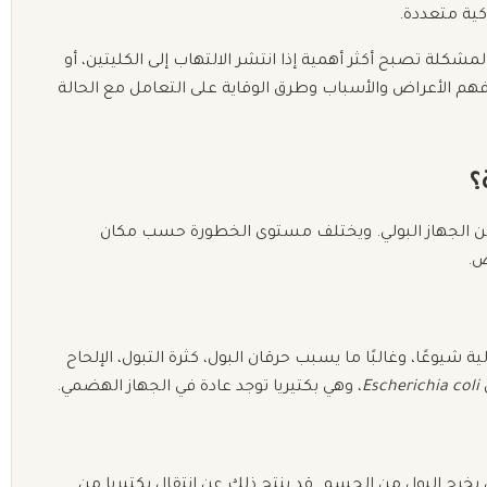
كية متعددة.
المشكلة تصبح أكثر أهمية إذا انتشر الالتهاب إلى الكليتين، أو
د فهم الأعراض والأسباب وطرق الوقاية على التعامل مع الحالة
؟
من الجهاز البولي. ويختلف مستوى الخطورة حسب مكان
ض.
ة شيوعًا، وغالبًا ما يسبب حرقان البول، كثرة التبول، الإلحاح
ل
Escherichia coli
، وهي بكتيريا توجد عادة في الجهاز الهضمي.
يخرج البول من الجسم. قد ينتج ذلك عن انتقال بكتيريا من