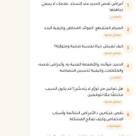
أعراض نقص الحديد عند النساء: علامات لا ينبغي
1
تجاهلها
المعادن
الصيام المتقطع: الفوائد، المخاطر، وكيفية البدء
2
نصائح صحية
كيف نعيش حياة نفسية صحية ومتوازنة؟
3
نصائح صحية
الحديد: فوائده، والأطعمة الغنية به، وأعراض نقصه،
4
والمكملات، وكيفية تحسين امتصاصه
المعادن
هل تعانين من تورّم لا يتحسّن؟ قد يكون السبب
5
مختلفًا عمّا تتوقعين
نصائح صحية
نقص فيتامين د الأعراض الشائعة وأسباب
6
الانخفاض وكيف تعالج المشكلة
الفيتامينات