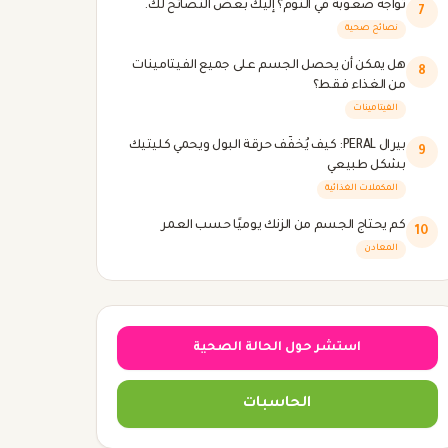
تواجه صعوبة في النوم؟ إليك بعض النصائح لك.
7
نصائح صحية
هل يمكن أن يحصل الجسم على جميع الفيتامينات
8
من الغذاء فقط؟
الفيتامينات
بيرال PERAL: كيف يُخفّف حرقة البول ويحمي كليتيك
9
بشكل طبيعي
المكملات الغذائية
كم يحتاج الجسم من الزنك يوميًا حسب العمر
10
المعادن
استشر حول الحالة الصحية
الحاسبات