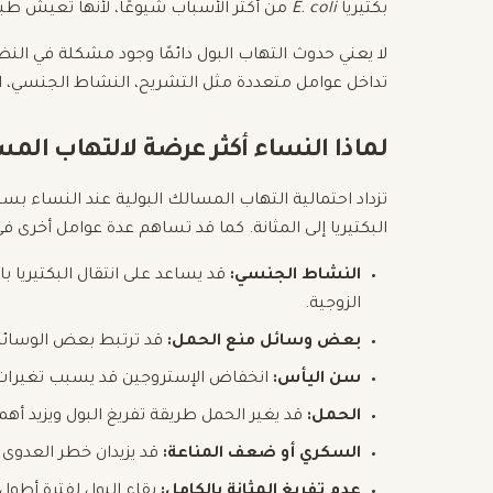
بكتيريا
E. coli
من أكثر الأسباب شيوعًا، لأنها تعيش طبي
لا يعني حدوث التهاب البول دائمًا وجود مشكلة في الن
تداخل عوامل متعددة مثل التشريح، النشاط الجنسي، ال
لماذا النساء أكثر عرضة لالتهاب المس
تزداد احتمالية التهاب المسالك البولية عند النساء
البكتيريا إلى المثانة. كما قد تساهم عدة عوامل أخرى في
النشاط الجنسي:
قد يساعد على انتقال البكتيريا بات
الزوجية.
بعض وسائل منع الحمل:
قد ترتبط بعض الوسائل 
سن اليأس:
انخفاض الإستروجين قد يسبب تغيرات في
الحمل:
قد يغير الحمل طريقة تفريغ البول ويزيد أ
السكري أو ضعف المناعة:
قد يزيدان خطر العدوى 
عدم تفريغ المثانة بالكامل:
بقاء البول لفترة أطول 